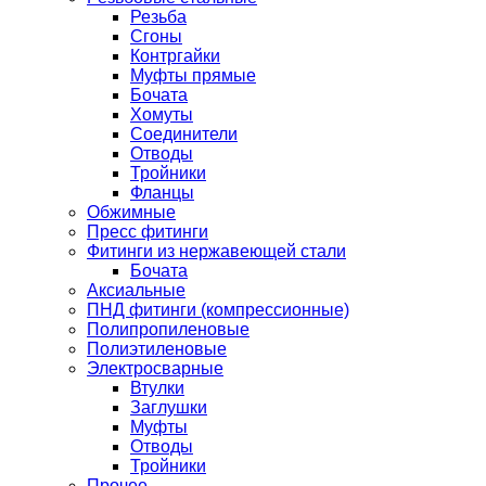
Резьба
Сгоны
Контргайки
Муфты прямые
Бочата
Хомуты
Соединители
Отводы
Тройники
Фланцы
Обжимные
Пресс фитинги
Фитинги из нержавеющей стали
Бочата
Аксиальные
ПНД фитинги (компрессионные)
Полипропиленовые
Полиэтиленовые
Электросварные
Втулки
Заглушки
Муфты
Отводы
Тройники
Прочее