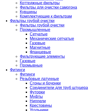
Коттеджные фильтры
Фильтры для очистки самогона
Кувшины
Комплектующие к фильтрам
Фильтры грубой очистки
Фильтры грубой очистки
Промышленные
Сетчатые
Механические сетчатые
Газовые
Магнитные
Фланцевые
Фильтрующие элементы
Газовые
Промывные
Фитинги
Фитинги
Резьбовые латунные
Сгоны и бочонки
Соединители для труб штуцера
Футорки
Муфты
Ниппели
Крестовины
Угольники