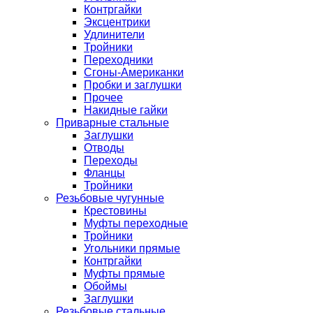
Контргайки
Эксцентрики
Удлинители
Тройники
Переходники
Сгоны-Американки
Пробки и заглушки
Прочее
Накидные гайки
Приварные стальные
Заглушки
Отводы
Переходы
Фланцы
Тройники
Резьбовые чугунные
Крестовины
Муфты переходные
Тройники
Угольники прямые
Контргайки
Муфты прямые
Обоймы
Заглушки
Резьбовые стальные