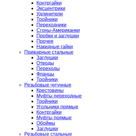
Контргайки
Эксцентрики
Удлинители
Тройники
Переходники
Сгоны-Американки
Пробки и заглушки
Прочее
Накидные гайки
Приварные стальные
Заглушки
Отводы
Переходы
Фланцы
Тройники
Резьбовые чугунные
Крестовины
Муфты переходные
Тройники
Угольники прямые
Контргайки
Муфты прямые
Обоймы
Заглушки
Резьбовые стальные