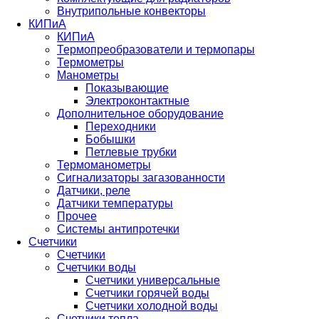
Внутрипольные конвекторы
КИПиА
КИПиА
Термопреобразователи и термопары
Термометры
Манометры
Показывающие
Электроконтактные
Дополнительное оборудование
Переходники
Бобышки
Петлевые трубки
Термоманометры
Сигнализаторы загазованности
Датчики, реле
Датчики температуры
Прочее
Системы антипротечки
Счетчики
Счетчики
Счетчики воды
Счетчики универсальные
Счетчики горячей воды
Счетчики холодной воды
Счетчики тепла