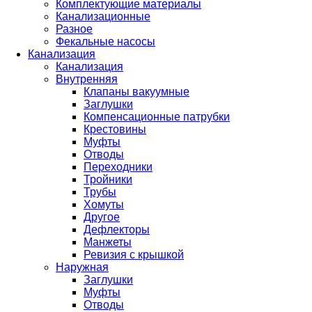
Комплектующие материалы
Канализационные
Разное
Фекальные насосы
Канализация
Канализация
Внутренняя
Клапаны вакуумные
Заглушки
Компенсационные патрубки
Крестовины
Муфты
Отводы
Переходники
Тройники
Трубы
Хомуты
Другое
Дефлекторы
Манжеты
Ревизия с крышкой
Наружная
Заглушки
Муфты
Отводы