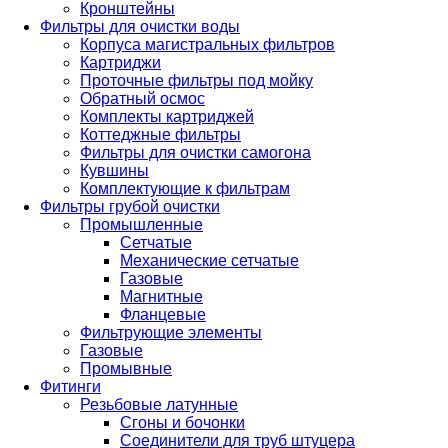
Кронштейны
Фильтры для очистки воды
Корпуса магистральных фильтров
Картриджи
Проточные фильтры под мойку
Обратный осмос
Комплекты картриджей
Коттеджные фильтры
Фильтры для очистки самогона
Кувшины
Комплектующие к фильтрам
Фильтры грубой очистки
Промышленные
Сетчатые
Механические сетчатые
Газовые
Магнитные
Фланцевые
Фильтрующие элементы
Газовые
Промывные
Фитинги
Резьбовые латунные
Сгоны и бочонки
Соединители для труб штуцера