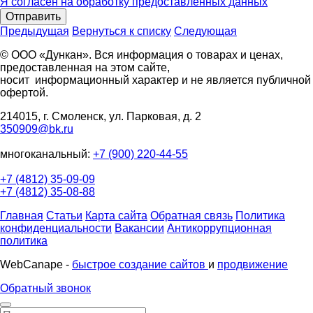
Я согласен на обработку предоставленных данных
Отправить
Предыдущая
Вернуться к списку
Следующая
© ООО «Дункан». Вся информация о товарах и ценах,
предоставленная на этом сайте,
носит информационный характер и не является публичной
офертой.
214015, г. Смоленск, ул. Парковая, д. 2
350909@bk.ru
многоканальный:
+7 (900) 220-44-55
+7 (4812) 35-09-09
+7 (4812) 35-08-88
Главная
Статьи
Карта сайта
Обратная связь
Политика
конфиденциальности
Вакансии
Антикоррупционная
политика
WebCanape -
быстрое создание сайтов
и
продвижение
Обратный звонок