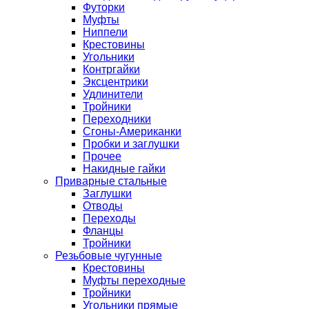
Футорки
Муфты
Ниппели
Крестовины
Угольники
Контргайки
Эксцентрики
Удлинители
Тройники
Переходники
Сгоны-Американки
Пробки и заглушки
Прочее
Накидные гайки
Приварные стальные
Заглушки
Отводы
Переходы
Фланцы
Тройники
Резьбовые чугунные
Крестовины
Муфты переходные
Тройники
Угольники прямые