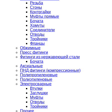
Резьба
Сгоны
Контргайки
Муфты прямые
Бочата
Хомуты
Соединители
Отводы
Тройники
Фланцы
Обжимные
Пресс фитинги
Фитинги из нержавеющей стали
Бочата
Аксиальные
ПНД фитинги (компрессионные)
Полипропиленовые
Полиэтиленовые
Электросварные
Втулки
Заглушки
Муфты
Отводы
Тройники
Прочее