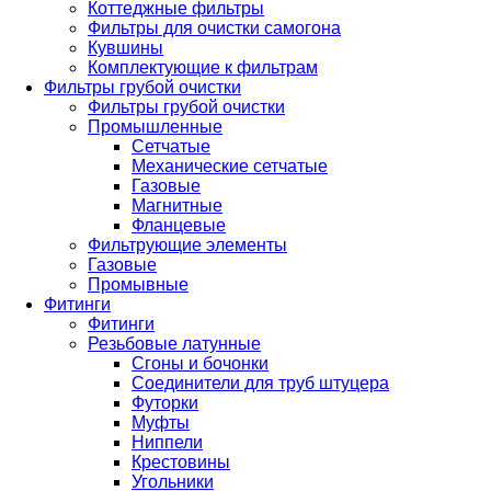
Коттеджные фильтры
Фильтры для очистки самогона
Кувшины
Комплектующие к фильтрам
Фильтры грубой очистки
Фильтры грубой очистки
Промышленные
Сетчатые
Механические сетчатые
Газовые
Магнитные
Фланцевые
Фильтрующие элементы
Газовые
Промывные
Фитинги
Фитинги
Резьбовые латунные
Сгоны и бочонки
Соединители для труб штуцера
Футорки
Муфты
Ниппели
Крестовины
Угольники