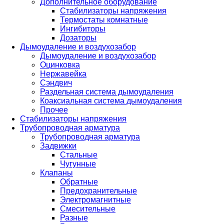
Дополнительное оборудование
Стабилизаторы напряжения
Термостаты комнатные
Ингибиторы
Дозаторы
Дымоудаление и воздухозабор
Дымоудаление и воздухозабор
Оцинковка
Нержавейка
Сэндвич
Раздельная система дымоудаления
Коаксиальная система дымоудаления
Прочее
Стабилизаторы напряжения
Трубопроводная арматура
Трубопроводная арматура
Задвижки
Стальные
Чугунные
Клапаны
Обратные
Предохранительные
Электромагнитные
Смесительные
Разные