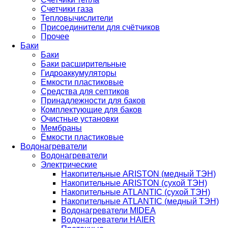
Счетчики газа
Тепловычислители
Присоединители для счётчиков
Прочее
Баки
Баки
Баки расширительные
Гидроаккумуляторы
Емкости пластиковые
Средства для септиков
Принадлежности для баков
Комплектующие для баков
Очистные установки
Мембраны
Ёмкости пластиковые
Водонагреватели
Водонагреватели
Электрические
Накопительные ARISTON (медный ТЭН)
Накопительные ARISTON (сухой ТЭН)
Накопительные ATLANTIC (сухой ТЭН)
Накопительные ATLANTIC (медный ТЭН)
Водонагреватели MIDEA
Водонагреватели HAIER