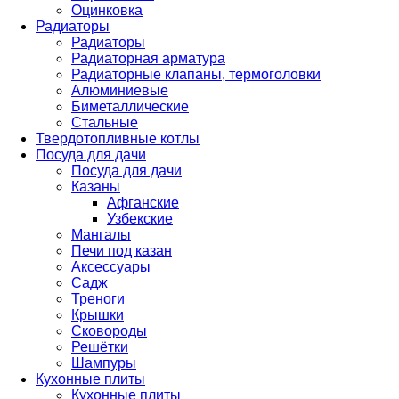
Оцинковка
Радиаторы
Радиаторы
Радиаторная арматура
Радиаторные клапаны, термоголовки
Алюминиевые
Биметаллические
Стальные
Твердотопливные котлы
Посуда для дачи
Посуда для дачи
Казаны
Афганские
Узбекские
Мангалы
Печи под казан
Аксессуары
Садж
Треноги
Крышки
Сковороды
Решётки
Шампуры
Кухонные плиты
Кухонные плиты