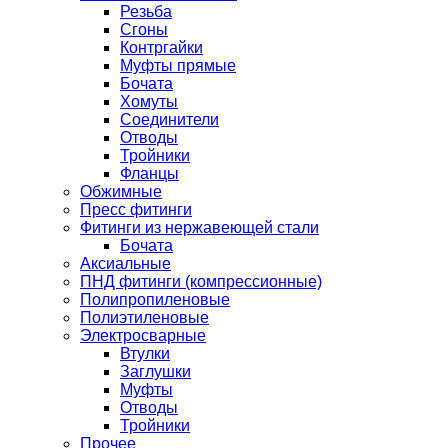
Резьба
Сгоны
Контргайки
Муфты прямые
Бочата
Хомуты
Соединители
Отводы
Тройники
Фланцы
Обжимные
Пресс фитинги
Фитинги из нержавеющей стали
Бочата
Аксиальные
ПНД фитинги (компрессионные)
Полипропиленовые
Полиэтиленовые
Электросварные
Втулки
Заглушки
Муфты
Отводы
Тройники
Прочее