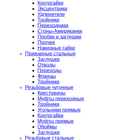
Контргайки
Эксцентрики
Удлинители
Тройники
Переходники
Сгоны-Американки
Пробки и заглушки
Прочее
Накидные гайки
Приварные стальные
Заглушки
Отводы
Переходы
Фланцы
Тройники
Резьбовые чугунные
Крестовины
Муфты переходные
Тройники
Угольники прямые
Контргайки
Муфты прямые
Обоймы
Заглушки
Резьбовые стальные