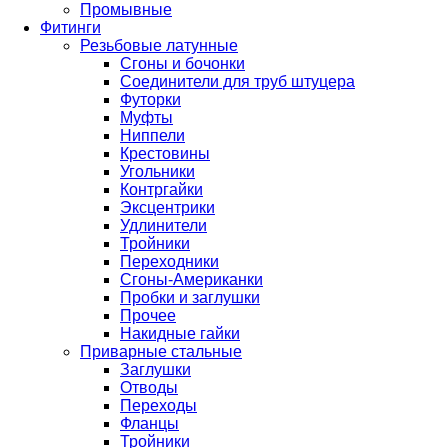
Промывные
Фитинги
Резьбовые латунные
Сгоны и бочонки
Соединители для труб штуцера
Футорки
Муфты
Ниппели
Крестовины
Угольники
Контргайки
Эксцентрики
Удлинители
Тройники
Переходники
Сгоны-Американки
Пробки и заглушки
Прочее
Накидные гайки
Приварные стальные
Заглушки
Отводы
Переходы
Фланцы
Тройники