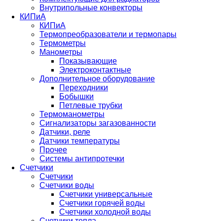
Внутрипольные конвекторы
КИПиА
КИПиА
Термопреобразователи и термопары
Термометры
Манометры
Показывающие
Электроконтактные
Дополнительное оборудование
Переходники
Бобышки
Петлевые трубки
Термоманометры
Сигнализаторы загазованности
Датчики, реле
Датчики температуры
Прочее
Системы антипротечки
Счетчики
Счетчики
Счетчики воды
Счетчики универсальные
Счетчики горячей воды
Счетчики холодной воды
Счетчики тепла