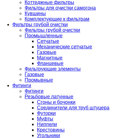
Коттеджные фильтры
Фильтры для очистки самогона
Кувшины
Комплектующие к фильтрам
Фильтры грубой очистки
Фильтры грубой очистки
Промышленные
Сетчатые
Механические сетчатые
Газовые
Магнитные
Фланцевые
Фильтрующие элементы
Газовые
Промывные
Фитинги
Фитинги
Резьбовые латунные
Сгоны и бочонки
Соединители для труб штуцера
Футорки
Муфты
Ниппели
Крестовины
Угольники