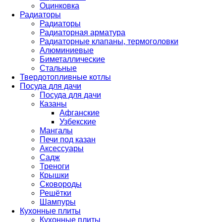
Оцинковка
Радиаторы
Радиаторы
Радиаторная арматура
Радиаторные клапаны, термоголовки
Алюминиевые
Биметаллические
Стальные
Твердотопливные котлы
Посуда для дачи
Посуда для дачи
Казаны
Афганские
Узбекские
Мангалы
Печи под казан
Аксессуары
Садж
Треноги
Крышки
Сковороды
Решётки
Шампуры
Кухонные плиты
Кухонные плиты