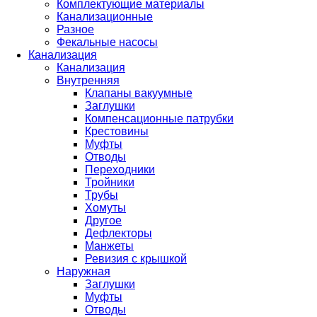
Комплектующие материалы
Канализационные
Разное
Фекальные насосы
Канализация
Канализация
Внутренняя
Клапаны вакуумные
Заглушки
Компенсационные патрубки
Крестовины
Муфты
Отводы
Переходники
Тройники
Трубы
Хомуты
Другое
Дефлекторы
Манжеты
Ревизия с крышкой
Наружная
Заглушки
Муфты
Отводы