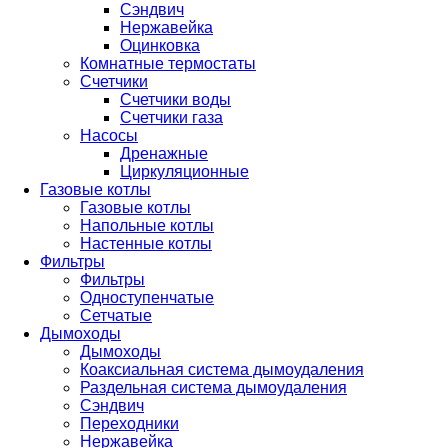
Сэндвич
Нержавейка
Оцинковка
Комнатные термостаты
Счетчики
Счетчики воды
Счетчики газа
Насосы
Дренажные
Циркуляционные
Газовые котлы
Газовые котлы
Напольные котлы
Настенные котлы
Фильтры
Фильтры
Одноступенчатые
Сетчатые
Дымоходы
Дымоходы
Коаксиальная система дымоудаления
Раздельная система дымоудаления
Сэндвич
Переходники
Нержавейка