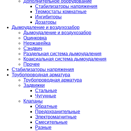
Дополнительное оборудование
Стабилизаторы напряжения
Термостаты комнатные
Ингибиторы
Дозаторы
Дымоудаление и воздухозабор
Дымоудаление и воздухозабор
Оцинковка
Нержавейка
Сэндвич
Раздельная система дымоудаления
Коаксиальная система дымоудаления
Прочее
Стабилизаторы напряжения
Трубопроводная арматура
Трубопроводная арматура
Задвижки
Стальные
Чугунные
Клапаны
Обратные
Предохранительные
Электромагнитные
Смесительные
Разные