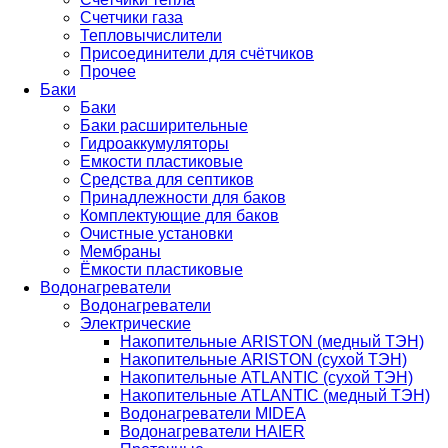
Счетчики газа
Тепловычислители
Присоединители для счётчиков
Прочее
Баки
Баки
Баки расширительные
Гидроаккумуляторы
Емкости пластиковые
Средства для септиков
Принадлежности для баков
Комплектующие для баков
Очистные установки
Мембраны
Ёмкости пластиковые
Водонагреватели
Водонагреватели
Электрические
Накопительные ARISTON (медный ТЭН)
Накопительные ARISTON (сухой ТЭН)
Накопительные ATLANTIC (сухой ТЭН)
Накопительные ATLANTIC (медный ТЭН)
Водонагреватели MIDEA
Водонагреватели HAIER