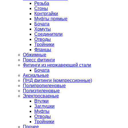
Резьба
Сгоны
Контргайки
Муфты прямые
Бочата
Хомуты
Соединители
Отводы
Тройники
Фланцы
Обжимные
Пресс фитинги
Фитинги из нержавеющей стали
Бочата
Аксиальные
ПНД фитинги (компрессионные)
Полипропиленовые
Полиэтиленовые
Электросварные
Втулки
Заглушки
Муфты
Отводы
Тройники
Прочее