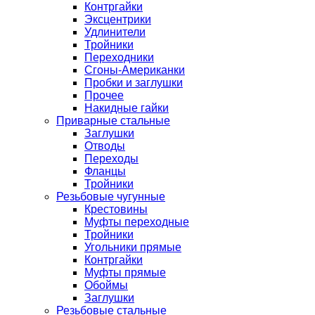
Контргайки
Эксцентрики
Удлинители
Тройники
Переходники
Сгоны-Американки
Пробки и заглушки
Прочее
Накидные гайки
Приварные стальные
Заглушки
Отводы
Переходы
Фланцы
Тройники
Резьбовые чугунные
Крестовины
Муфты переходные
Тройники
Угольники прямые
Контргайки
Муфты прямые
Обоймы
Заглушки
Резьбовые стальные