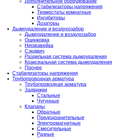
Дополнительное оборудование
Стабилизаторы напряжения
Термостаты комнатные
Ингибиторы
Дозаторы
Дымоудаление и воздухозабор
Дымоудаление и воздухозабор
Оцинковка
Нержавейка
Сэндвич
Раздельная система дымоудаления
Коаксиальная система дымоудаления
Прочее
Стабилизаторы напряжения
Трубопроводная арматура
Трубопроводная арматура
Задвижки
Стальные
Чугунные
Клапаны
Обратные
Предохранительные
Электромагнитные
Смесительные
Разные