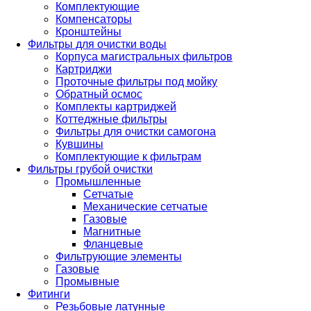
Комплектующие
Компенсаторы
Кронштейны
Фильтры для очистки воды
Корпуса магистральных фильтров
Картриджи
Проточные фильтры под мойку
Обратный осмос
Комплекты картриджей
Коттеджные фильтры
Фильтры для очистки самогона
Кувшины
Комплектующие к фильтрам
Фильтры грубой очистки
Промышленные
Сетчатые
Механические сетчатые
Газовые
Магнитные
Фланцевые
Фильтрующие элементы
Газовые
Промывные
Фитинги
Резьбовые латунные