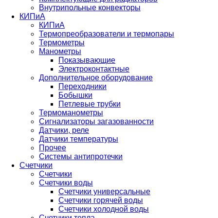
Внутрипольные конвекторы
КИПиА
КИПиА
Термопреобразователи и термопары
Термометры
Манометры
Показывающие
Электроконтактные
Дополнительное оборудование
Переходники
Бобышки
Петлевые трубки
Термоманометры
Сигнализаторы загазованности
Датчики, реле
Датчики температуры
Прочее
Системы антипротечки
Счетчики
Счетчики
Счетчики воды
Счетчики универсальные
Счетчики горячей воды
Счетчики холодной воды
Счетчики тепла