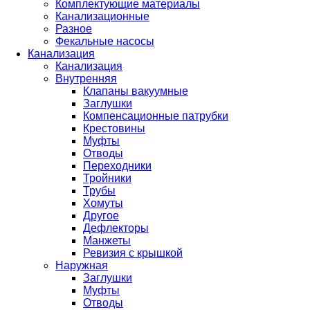
Комплектующие материалы
Канализационные
Разное
Фекальные насосы
Канализация
Канализация
Внутренняя
Клапаны вакуумные
Заглушки
Компенсационные патрубки
Крестовины
Муфты
Отводы
Переходники
Тройники
Трубы
Хомуты
Другое
Дефлекторы
Манжеты
Ревизия с крышкой
Наружная
Заглушки
Муфты
Отводы