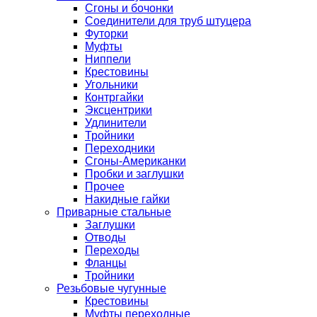
Сгоны и бочонки
Соединители для труб штуцера
Футорки
Муфты
Ниппели
Крестовины
Угольники
Контргайки
Эксцентрики
Удлинители
Тройники
Переходники
Сгоны-Американки
Пробки и заглушки
Прочее
Накидные гайки
Приварные стальные
Заглушки
Отводы
Переходы
Фланцы
Тройники
Резьбовые чугунные
Крестовины
Муфты переходные