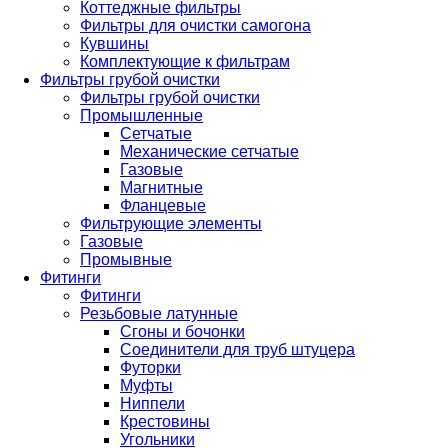
Коттеджные фильтры
Фильтры для очистки самогона
Кувшины
Комплектующие к фильтрам
Фильтры грубой очистки
Фильтры грубой очистки
Промышленные
Сетчатые
Механические сетчатые
Газовые
Магнитные
Фланцевые
Фильтрующие элементы
Газовые
Промывные
Фитинги
Фитинги
Резьбовые латунные
Сгоны и бочонки
Соединители для труб штуцера
Футорки
Муфты
Ниппели
Крестовины
Угольники