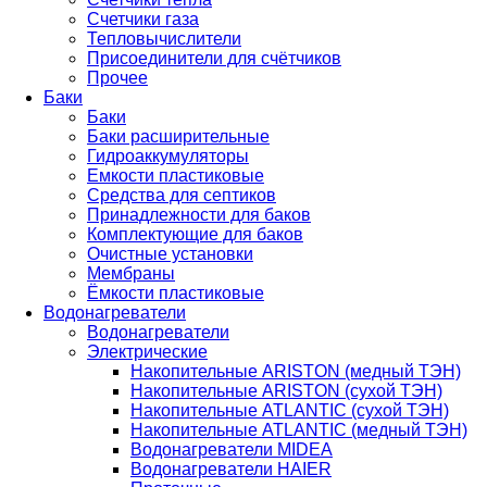
Счетчики газа
Тепловычислители
Присоединители для счётчиков
Прочее
Баки
Баки
Баки расширительные
Гидроаккумуляторы
Емкости пластиковые
Средства для септиков
Принадлежности для баков
Комплектующие для баков
Очистные установки
Мембраны
Ёмкости пластиковые
Водонагреватели
Водонагреватели
Электрические
Накопительные ARISTON (медный ТЭН)
Накопительные ARISTON (сухой ТЭН)
Накопительные ATLANTIC (сухой ТЭН)
Накопительные ATLANTIC (медный ТЭН)
Водонагреватели MIDEA
Водонагреватели HAIER