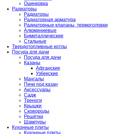
Оцинковка
Радиаторы
Радиаторы
Радиаторная арматура
Радиаторные клапаны, термоголовки
Алюминиевые
Биметаллические
Стальные
Твердотопливные котлы
Посуда для дачи
Посуда для дачи
Казаны
Афганские
Узбекские
Мангалы
Печи под казан
Аксессуары
Садж
Треноги
Крышки
Сковороды
Решётки
Шампуры
Кухонные плиты
Кухонные плиты