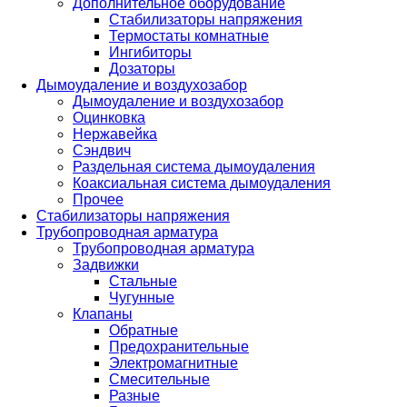
Дополнительное оборудование
Стабилизаторы напряжения
Термостаты комнатные
Ингибиторы
Дозаторы
Дымоудаление и воздухозабор
Дымоудаление и воздухозабор
Оцинковка
Нержавейка
Сэндвич
Раздельная система дымоудаления
Коаксиальная система дымоудаления
Прочее
Стабилизаторы напряжения
Трубопроводная арматура
Трубопроводная арматура
Задвижки
Стальные
Чугунные
Клапаны
Обратные
Предохранительные
Электромагнитные
Смесительные
Разные