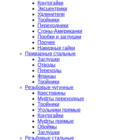
Контргайки
Эксцентрики
Удлинители
Тройники
Переходники
Сгоны-Американки
Пробки и заглушки
Прочее
Накидные гайки
Приварные стальные
Заглушки
Отводы
Переходы
Фланцы
Тройники
Резьбовые чугунные
Крестовины
Муфты переходные
Тройники
Угольники прямые
Контргайки
Муфты прямые
Обоймы
Заглушки
Резьбовые стальные