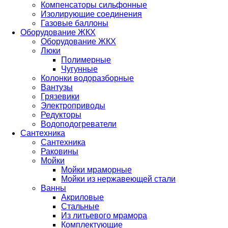
Компенсаторы сильфонные
Изолирующие соединения
Газовые баллоны
Оборудование ЖКХ
Оборудование ЖКХ
Люки
Полимерные
Чугунные
Колонки водоразборные
Вантузы
Грязевики
Электроприводы
Редукторы
Водоподогреватели
Сантехника
Сантехника
Раковины
Мойки
Мойки мраморные
Мойки из нержавеющей стали
Ванны
Акриловые
Стальные
Из литьевого мрамора
Комплектующие