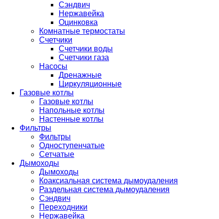
Сэндвич
Нержавейка
Оцинковка
Комнатные термостаты
Счетчики
Счетчики воды
Счетчики газа
Насосы
Дренажные
Циркуляционные
Газовые котлы
Газовые котлы
Напольные котлы
Настенные котлы
Фильтры
Фильтры
Одноступенчатые
Сетчатые
Дымоходы
Дымоходы
Коаксиальная система дымоудаления
Раздельная система дымоудаления
Сэндвич
Переходники
Нержавейка