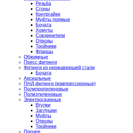
Резьба
Сгоны
Контргайки
Муфты прямые
Бочата
Хомуты
Соединители
Отводы
Тройники
Фланцы
Обжимные
Пресс фитинги
Фитинги из нержавеющей стали
Бочата
Аксиальные
ПНД фитинги (компрессионные)
Полипропиленовые
Полиэтиленовые
Электросварные
Втулки
Заглушки
Муфты
Отводы
Тройники
Прочее