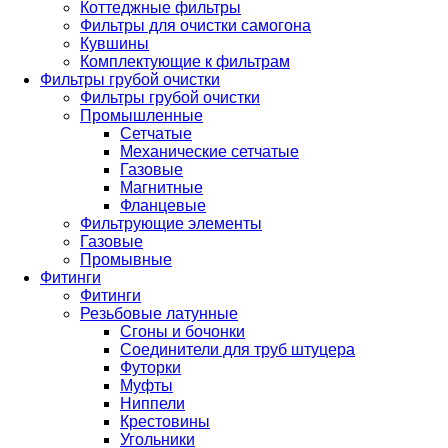
Коттеджные фильтры
Фильтры для очистки самогона
Кувшины
Комплектующие к фильтрам
Фильтры грубой очистки
Фильтры грубой очистки
Промышленные
Сетчатые
Механические сетчатые
Газовые
Магнитные
Фланцевые
Фильтрующие элементы
Газовые
Промывные
Фитинги
Фитинги
Резьбовые латунные
Сгоны и бочонки
Соединители для труб штуцера
Футорки
Муфты
Ниппели
Крестовины
Угольники