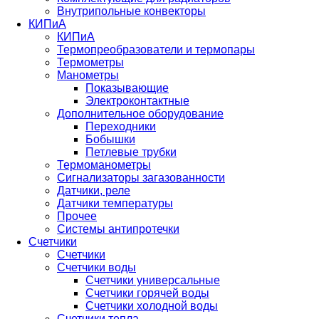
Внутрипольные конвекторы
КИПиА
КИПиА
Термопреобразователи и термопары
Термометры
Манометры
Показывающие
Электроконтактные
Дополнительное оборудование
Переходники
Бобышки
Петлевые трубки
Термоманометры
Сигнализаторы загазованности
Датчики, реле
Датчики температуры
Прочее
Системы антипротечки
Счетчики
Счетчики
Счетчики воды
Счетчики универсальные
Счетчики горячей воды
Счетчики холодной воды
Счетчики тепла