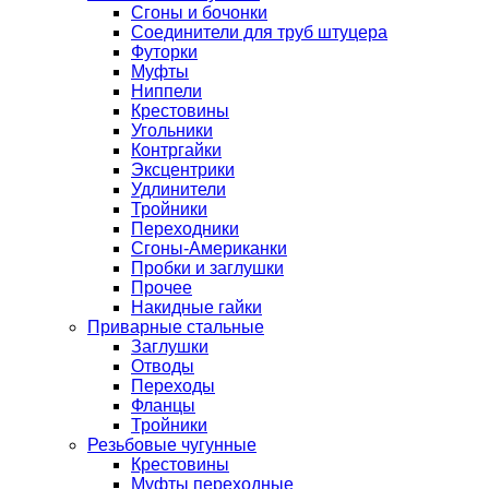
Сгоны и бочонки
Соединители для труб штуцера
Футорки
Муфты
Ниппели
Крестовины
Угольники
Контргайки
Эксцентрики
Удлинители
Тройники
Переходники
Сгоны-Американки
Пробки и заглушки
Прочее
Накидные гайки
Приварные стальные
Заглушки
Отводы
Переходы
Фланцы
Тройники
Резьбовые чугунные
Крестовины
Муфты переходные