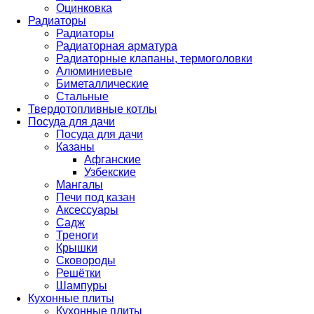
Оцинковка
Радиаторы
Радиаторы
Радиаторная арматура
Радиаторные клапаны, термоголовки
Алюминиевые
Биметаллические
Стальные
Твердотопливные котлы
Посуда для дачи
Посуда для дачи
Казаны
Афганские
Узбекские
Мангалы
Печи под казан
Аксессуары
Садж
Треноги
Крышки
Сковороды
Решётки
Шампуры
Кухонные плиты
Кухонные плиты