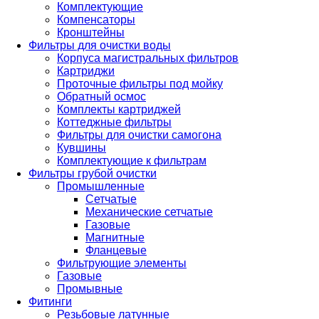
Комплектующие
Компенсаторы
Кронштейны
Фильтры для очистки воды
Корпуса магистральных фильтров
Картриджи
Проточные фильтры под мойку
Обратный осмос
Комплекты картриджей
Коттеджные фильтры
Фильтры для очистки самогона
Кувшины
Комплектующие к фильтрам
Фильтры грубой очистки
Промышленные
Сетчатые
Механические сетчатые
Газовые
Магнитные
Фланцевые
Фильтрующие элементы
Газовые
Промывные
Фитинги
Резьбовые латунные