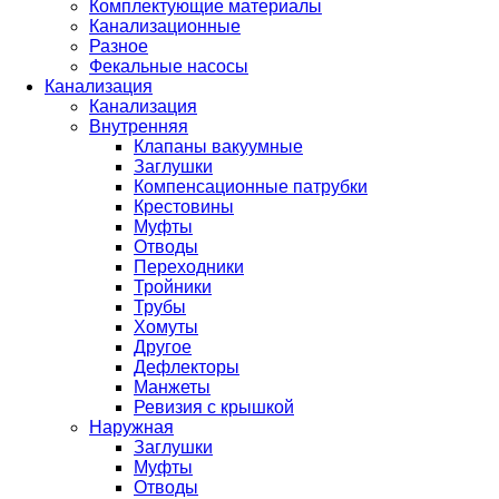
Комплектующие материалы
Канализационные
Разное
Фекальные насосы
Канализация
Канализация
Внутренняя
Клапаны вакуумные
Заглушки
Компенсационные патрубки
Крестовины
Муфты
Отводы
Переходники
Тройники
Трубы
Хомуты
Другое
Дефлекторы
Манжеты
Ревизия с крышкой
Наружная
Заглушки
Муфты
Отводы