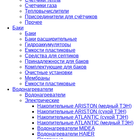
Счетчики газа
Тепловычислители
Присоединители для счётчиков
Прочее
Баки
Баки
Баки расширительные
Гидроаккумуляторы
Емкости пластиковые
Средства для септиков
Принадлежности для баков
Комплектующие для баков
Очистные установки
Мембраны
Ёмкости пластиковые
Водонагреватели
Водонагреватели
Электрические
Накопительные ARISTON (медный ТЭН)
Накопительные ARISTON (сухой ТЭН)
Накопительные ATLANTIC (сухой ТЭН)
Накопительные ATLANTIC (медный ТЭН)
Водонагреватели MIDEA
Водонагреватели HAIER