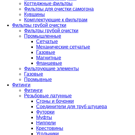
Коттеджные фильтры
Фильтры для очистки самогона
Кувшины
Комплектующие к фильтрам
Фильтры грубой очистки
Фильтры грубой очистки
Промышленные
Сетчатые
Механические сетчатые
Газовые
Магнитные
Фланцевые
Фильтрующие элементы
Газовые
Промывные
Фитинги
Фитинги
Резьбовые латунные
Сгоны и бочонки
Соединители для труб штуцера
Футорки
Муфты
Ниппели
Крестовины
Угольники