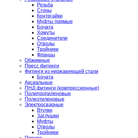
Резьба
Сгоны
Контргайки
Муфты прямые
Бочата
Хомуты
Соединители
Отводы
Тройники
Фланцы
Обжимные
Пресс фитинги
Фитинги из нержавеющей стали
Бочата
Аксиальные
ПНД фитинги (компрессионные)
Полипропиленовые
Полиэтиленовые
Электросварные
Втулки
Заглушки
Муфты
Отводы
Тройники
Прочее