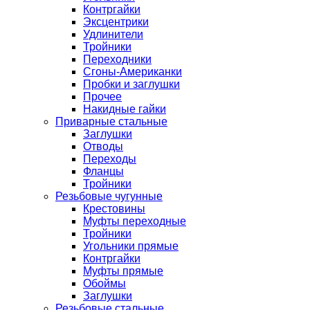
Контргайки
Эксцентрики
Удлинители
Тройники
Переходники
Сгоны-Американки
Пробки и заглушки
Прочее
Накидные гайки
Приварные стальные
Заглушки
Отводы
Переходы
Фланцы
Тройники
Резьбовые чугунные
Крестовины
Муфты переходные
Тройники
Угольники прямые
Контргайки
Муфты прямые
Обоймы
Заглушки
Резьбовые стальные