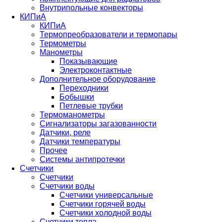
Внутрипольные конвекторы
КИПиА
КИПиА
Термопреобразователи и термопары
Термометры
Манометры
Показывающие
Электроконтактные
Дополнительное оборудование
Переходники
Бобышки
Петлевые трубки
Термоманометры
Сигнализаторы загазованности
Датчики, реле
Датчики температуры
Прочее
Системы антипротечки
Счетчики
Счетчики
Счетчики воды
Счетчики универсальные
Счетчики горячей воды
Счетчики холодной воды
Счетчики тепла