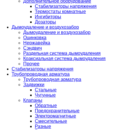
Дополнительное оборудование
Стабилизаторы напряжения
Термостаты комнатные
Ингибиторы
Дозаторы
Дымоудаление и воздухозабор
Дымоудаление и воздухозабор
Оцинковка
Нержавейка
Сэндвич
Раздельная система дымоудаления
Коаксиальная система дымоудаления
Прочее
Стабилизаторы напряжения
Трубопроводная арматура
Трубопроводная арматура
Задвижки
Стальные
Чугунные
Клапаны
Обратные
Предохранительные
Электромагнитные
Смесительные
Разные