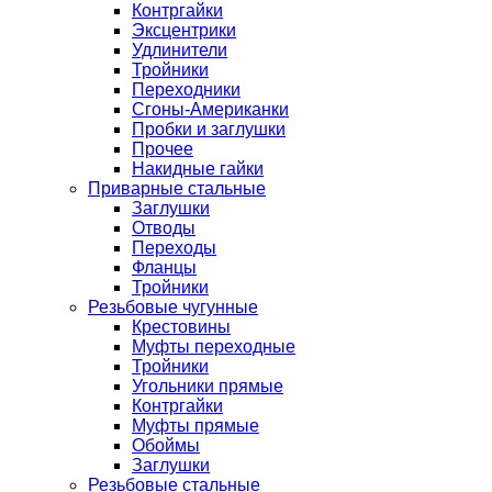
Контргайки
Эксцентрики
Удлинители
Тройники
Переходники
Сгоны-Американки
Пробки и заглушки
Прочее
Накидные гайки
Приварные стальные
Заглушки
Отводы
Переходы
Фланцы
Тройники
Резьбовые чугунные
Крестовины
Муфты переходные
Тройники
Угольники прямые
Контргайки
Муфты прямые
Обоймы
Заглушки
Резьбовые стальные