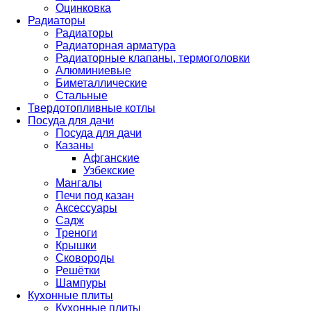
Оцинковка
Радиаторы
Радиаторы
Радиаторная арматура
Радиаторные клапаны, термоголовки
Алюминиевые
Биметаллические
Стальные
Твердотопливные котлы
Посуда для дачи
Посуда для дачи
Казаны
Афганские
Узбекские
Мангалы
Печи под казан
Аксессуары
Садж
Треноги
Крышки
Сковороды
Решётки
Шампуры
Кухонные плиты
Кухонные плиты