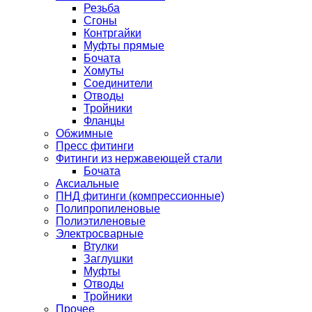
Резьба
Сгоны
Контргайки
Муфты прямые
Бочата
Хомуты
Соединители
Отводы
Тройники
Фланцы
Обжимные
Пресс фитинги
Фитинги из нержавеющей стали
Бочата
Аксиальные
ПНД фитинги (компрессионные)
Полипропиленовые
Полиэтиленовые
Электросварные
Втулки
Заглушки
Муфты
Отводы
Тройники
Прочее