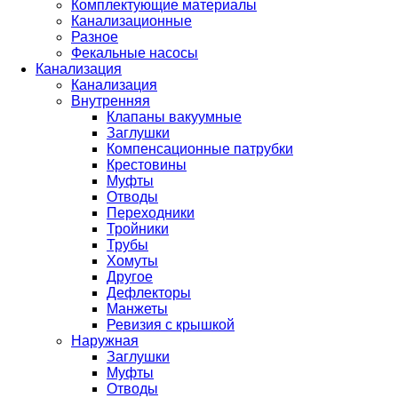
Комплектующие материалы
Канализационные
Разное
Фекальные насосы
Канализация
Канализация
Внутренняя
Клапаны вакуумные
Заглушки
Компенсационные патрубки
Крестовины
Муфты
Отводы
Переходники
Тройники
Трубы
Хомуты
Другое
Дефлекторы
Манжеты
Ревизия с крышкой
Наружная
Заглушки
Муфты
Отводы