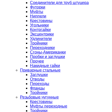
Соединители для труб штуцера
Футорки
Муфты
Ниппели
Крестовины
Угольники
Контргайки
Эксцентрики
Удлинители
Тройники
Переходники
Сгоны-Американки
Пробки и заглушки
Прочее
Накидные гайки
Приварные стальные
Заглушки
Отводы
Переходы
Фланцы
Тройники
Резьбовые чугунные
Крестовины
Муфты переходные
Тройники