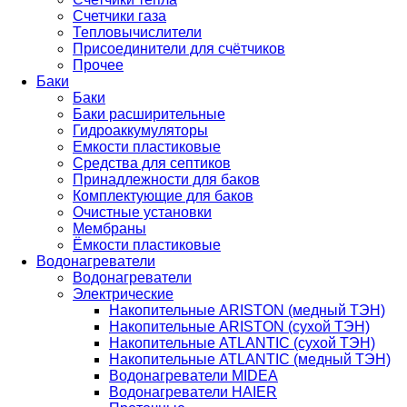
Счетчики газа
Тепловычислители
Присоединители для счётчиков
Прочее
Баки
Баки
Баки расширительные
Гидроаккумуляторы
Емкости пластиковые
Средства для септиков
Принадлежности для баков
Комплектующие для баков
Очистные установки
Мембраны
Ёмкости пластиковые
Водонагреватели
Водонагреватели
Электрические
Накопительные ARISTON (медный ТЭН)
Накопительные ARISTON (сухой ТЭН)
Накопительные ATLANTIC (сухой ТЭН)
Накопительные ATLANTIC (медный ТЭН)
Водонагреватели MIDEA
Водонагреватели HAIER