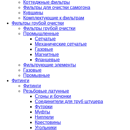
Коттеджные фильтры
Фильтры для очистки самогона
Кувшины
Комплектующие к фильтрам
Фильтры грубой очистки
Фильтры грубой очистки
Промышленные
Сетчатые
Механические сетчатые
Газовые
Магнитные
Фланцевые
Фильтрующие элементы
Газовые
Промывные
Фитинги
Фитинги
Резьбовые латунные
Сгоны и бочонки
Соединители для труб штуцера
Футорки
Муфты
Ниппели
Крестовины
Угольники