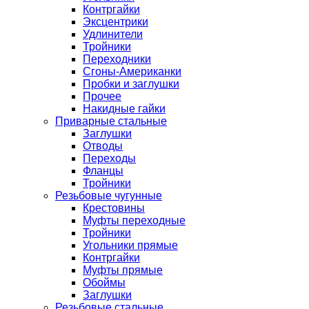
Контргайки
Эксцентрики
Удлинители
Тройники
Переходники
Сгоны-Американки
Пробки и заглушки
Прочее
Накидные гайки
Приварные стальные
Заглушки
Отводы
Переходы
Фланцы
Тройники
Резьбовые чугунные
Крестовины
Муфты переходные
Тройники
Угольники прямые
Контргайки
Муфты прямые
Обоймы
Заглушки
Резьбовые стальные