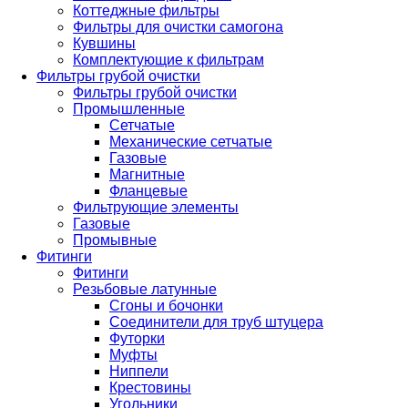
Коттеджные фильтры
Фильтры для очистки самогона
Кувшины
Комплектующие к фильтрам
Фильтры грубой очистки
Фильтры грубой очистки
Промышленные
Сетчатые
Механические сетчатые
Газовые
Магнитные
Фланцевые
Фильтрующие элементы
Газовые
Промывные
Фитинги
Фитинги
Резьбовые латунные
Сгоны и бочонки
Соединители для труб штуцера
Футорки
Муфты
Ниппели
Крестовины
Угольники