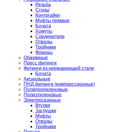
Резьба
Сгоны
Контргайки
Муфты прямые
Бочата
Хомуты
Соединители
Отводы
Тройники
Фланцы
Обжимные
Пресс фитинги
Фитинги из нержавеющей стали
Бочата
Аксиальные
ПНД фитинги (компрессионные)
Полипропиленовые
Полиэтиленовые
Электросварные
Втулки
Заглушки
Муфты
Отводы
Тройники
Прочее