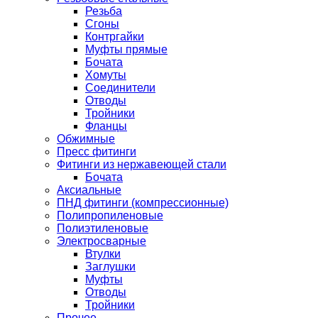
Резьба
Сгоны
Контргайки
Муфты прямые
Бочата
Хомуты
Соединители
Отводы
Тройники
Фланцы
Обжимные
Пресс фитинги
Фитинги из нержавеющей стали
Бочата
Аксиальные
ПНД фитинги (компрессионные)
Полипропиленовые
Полиэтиленовые
Электросварные
Втулки
Заглушки
Муфты
Отводы
Тройники
Прочее