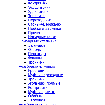
Контргайки
Эксцентрики
Удлинители
Тройники
Переходники
Сгоны-Американки
Пробки и заглушки
Прочее
Накидные гайки
Приварные стальные
Заглушки
Отводы
Переходы
Фланцы
Тройники
Резьбовые чугунные
Крестовины
Муфты переходные
Тройники
Угольники прямые
Контргайки
Муфты прямые
Обоймы
Заглушки
Резьбовые стальные