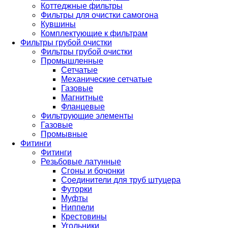
Коттеджные фильтры
Фильтры для очистки самогона
Кувшины
Комплектующие к фильтрам
Фильтры грубой очистки
Фильтры грубой очистки
Промышленные
Сетчатые
Механические сетчатые
Газовые
Магнитные
Фланцевые
Фильтрующие элементы
Газовые
Промывные
Фитинги
Фитинги
Резьбовые латунные
Сгоны и бочонки
Соединители для труб штуцера
Футорки
Муфты
Ниппели
Крестовины
Угольники