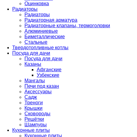
Оцинковка
Радиаторы
Радиаторы
Радиаторная арматура
Радиаторные клапаны, термоголовки
Алюминиевые
Биметаллические
Стальные
Твердотопливные котлы
Посуда для дачи
Посуда для дачи
Казаны
Афганские
Узбекские
Мангалы
Печи под казан
Аксессуары
Садж
Треноги
Крышки
Сковороды
Решётки
Шампуры
Кухонные плиты
Кухонные плиты