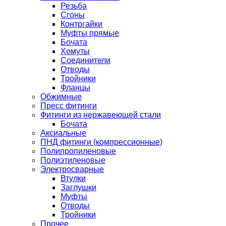
Резьба
Сгоны
Контргайки
Муфты прямые
Бочата
Хомуты
Соединители
Отводы
Тройники
Фланцы
Обжимные
Пресс фитинги
Фитинги из нержавеющей стали
Бочата
Аксиальные
ПНД фитинги (компрессионные)
Полипропиленовые
Полиэтиленовые
Электросварные
Втулки
Заглушки
Муфты
Отводы
Тройники
Прочее