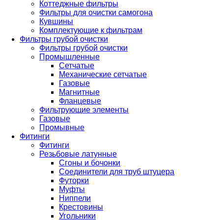
Коттеджные фильтры
Фильтры для очистки самогона
Кувшины
Комплектующие к фильтрам
Фильтры грубой очистки
Фильтры грубой очистки
Промышленные
Сетчатые
Механические сетчатые
Газовые
Магнитные
Фланцевые
Фильтрующие элементы
Газовые
Промывные
Фитинги
Фитинги
Резьбовые латунные
Сгоны и бочонки
Соединители для труб штуцера
Футорки
Муфты
Ниппели
Крестовины
Угольники