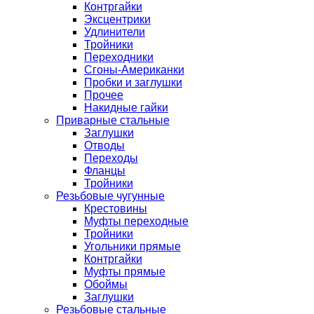
Контргайки
Эксцентрики
Удлинители
Тройники
Переходники
Сгоны-Американки
Пробки и заглушки
Прочее
Накидные гайки
Приварные стальные
Заглушки
Отводы
Переходы
Фланцы
Тройники
Резьбовые чугунные
Крестовины
Муфты переходные
Тройники
Угольники прямые
Контргайки
Муфты прямые
Обоймы
Заглушки
Резьбовые стальные