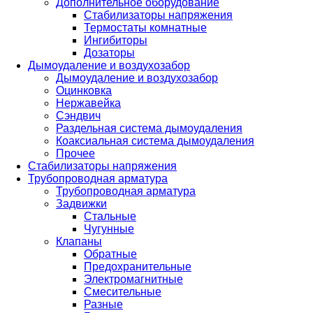
Дополнительное оборудование
Стабилизаторы напряжения
Термостаты комнатные
Ингибиторы
Дозаторы
Дымоудаление и воздухозабор
Дымоудаление и воздухозабор
Оцинковка
Нержавейка
Сэндвич
Раздельная система дымоудаления
Коаксиальная система дымоудаления
Прочее
Стабилизаторы напряжения
Трубопроводная арматура
Трубопроводная арматура
Задвижки
Стальные
Чугунные
Клапаны
Обратные
Предохранительные
Электромагнитные
Смесительные
Разные