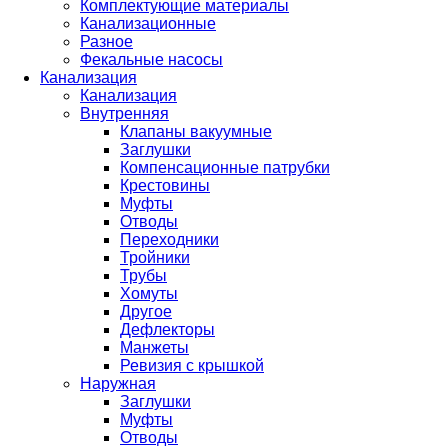
Комплектующие материалы
Канализационные
Разное
Фекальные насосы
Канализация
Канализация
Внутренняя
Клапаны вакуумные
Заглушки
Компенсационные патрубки
Крестовины
Муфты
Отводы
Переходники
Тройники
Трубы
Хомуты
Другое
Дефлекторы
Манжеты
Ревизия с крышкой
Наружная
Заглушки
Муфты
Отводы