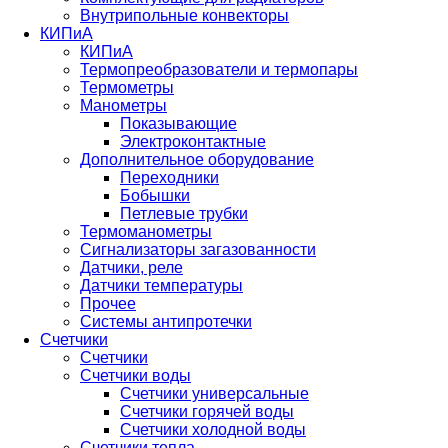
Внутрипольные конвекторы
КИПиА
КИПиА
Термопреобразователи и термопары
Термометры
Манометры
Показывающие
Электроконтактные
Дополнительное оборудование
Переходники
Бобышки
Петлевые трубки
Термоманометры
Сигнализаторы загазованности
Датчики, реле
Датчики температуры
Прочее
Системы антипротечки
Счетчики
Счетчики
Счетчики воды
Счетчики универсальные
Счетчики горячей воды
Счетчики холодной воды
Счетчики тепла