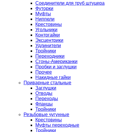
Соединители для труб штуцера
Футорки
Муфты
Ниппели
Крестовины
Угольники
Контргайки
Эксцентрики
Удлинители
Тройники
Переходники
Сгоны-Американки
Пробки и заглушки
Прочее
Накидные гайки
Приварные стальные
Заглушки
Отводы
Переходы
Фланцы
Тройники
Резьбовые чугунные
Крестовины
Муфты переходные
Тройники