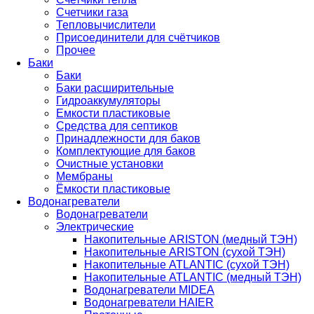
Счетчики газа
Тепловычислители
Присоединители для счётчиков
Прочее
Баки
Баки
Баки расширительные
Гидроаккумуляторы
Емкости пластиковые
Средства для септиков
Принадлежности для баков
Комплектующие для баков
Очистные установки
Мембраны
Ёмкости пластиковые
Водонагреватели
Водонагреватели
Электрические
Накопительные ARISTON (медный ТЭН)
Накопительные ARISTON (сухой ТЭН)
Накопительные ATLANTIC (сухой ТЭН)
Накопительные ATLANTIC (медный ТЭН)
Водонагреватели MIDEA
Водонагреватели HAIER