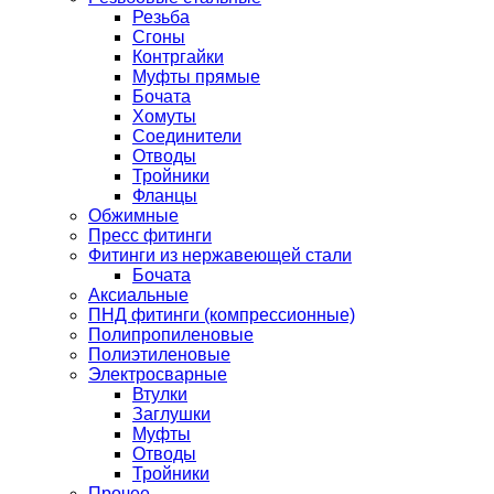
Резьба
Сгоны
Контргайки
Муфты прямые
Бочата
Хомуты
Соединители
Отводы
Тройники
Фланцы
Обжимные
Пресс фитинги
Фитинги из нержавеющей стали
Бочата
Аксиальные
ПНД фитинги (компрессионные)
Полипропиленовые
Полиэтиленовые
Электросварные
Втулки
Заглушки
Муфты
Отводы
Тройники
Прочее