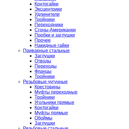
Контргайки
Эксцентрики
Удлинители
Тройники
Переходники
Сгоны-Американки
Пробки и заглушки
Прочее
Накидные гайки
Приварные стальные
Заглушки
Отводы
Переходы
Фланцы
Тройники
Резьбовые чугунные
Крестовины
Муфты переходные
Тройники
Угольники прямые
Контргайки
Муфты прямые
Обоймы
Заглушки
Резьбовые стальные