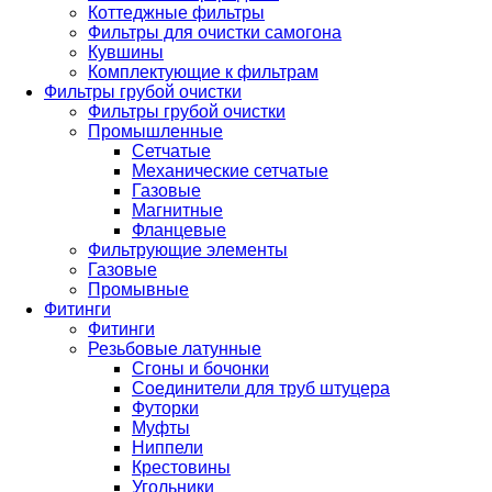
Коттеджные фильтры
Фильтры для очистки самогона
Кувшины
Комплектующие к фильтрам
Фильтры грубой очистки
Фильтры грубой очистки
Промышленные
Сетчатые
Механические сетчатые
Газовые
Магнитные
Фланцевые
Фильтрующие элементы
Газовые
Промывные
Фитинги
Фитинги
Резьбовые латунные
Сгоны и бочонки
Соединители для труб штуцера
Футорки
Муфты
Ниппели
Крестовины
Угольники