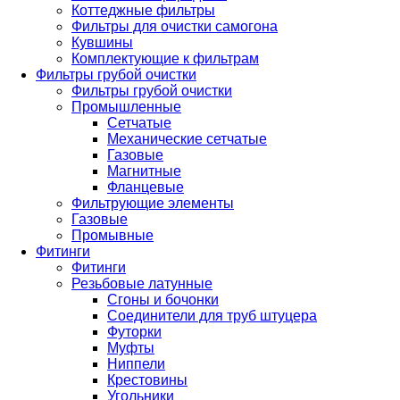
Коттеджные фильтры
Фильтры для очистки самогона
Кувшины
Комплектующие к фильтрам
Фильтры грубой очистки
Фильтры грубой очистки
Промышленные
Сетчатые
Механические сетчатые
Газовые
Магнитные
Фланцевые
Фильтрующие элементы
Газовые
Промывные
Фитинги
Фитинги
Резьбовые латунные
Сгоны и бочонки
Соединители для труб штуцера
Футорки
Муфты
Ниппели
Крестовины
Угольники