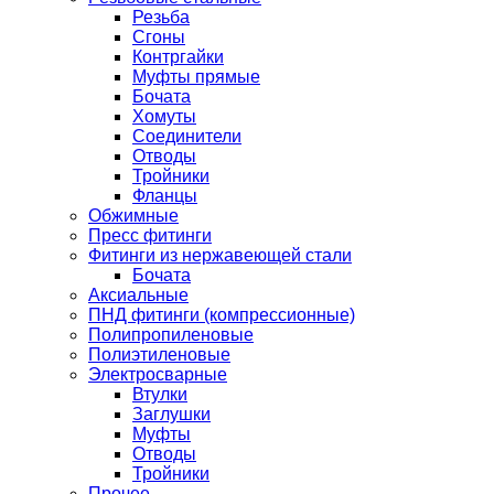
Резьба
Сгоны
Контргайки
Муфты прямые
Бочата
Хомуты
Соединители
Отводы
Тройники
Фланцы
Обжимные
Пресс фитинги
Фитинги из нержавеющей стали
Бочата
Аксиальные
ПНД фитинги (компрессионные)
Полипропиленовые
Полиэтиленовые
Электросварные
Втулки
Заглушки
Муфты
Отводы
Тройники
Прочее