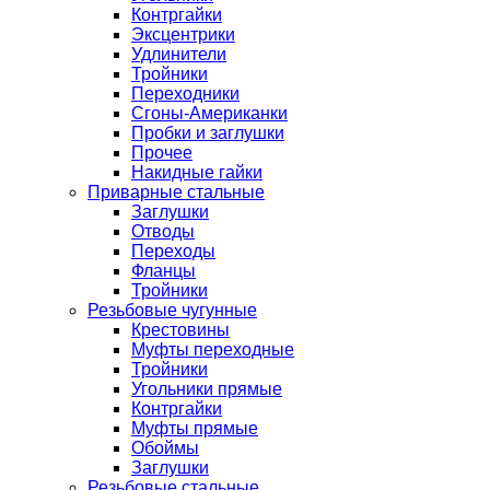
Контргайки
Эксцентрики
Удлинители
Тройники
Переходники
Сгоны-Американки
Пробки и заглушки
Прочее
Накидные гайки
Приварные стальные
Заглушки
Отводы
Переходы
Фланцы
Тройники
Резьбовые чугунные
Крестовины
Муфты переходные
Тройники
Угольники прямые
Контргайки
Муфты прямые
Обоймы
Заглушки
Резьбовые стальные