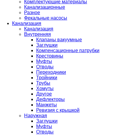
Комплектующие материалы
Канализационные
Разное
Фекальные насосы
Канализация
Канализация
Внутренняя
Клапаны вакуумные
Заглушки
Компенсационные патрубки
Крестовины
Муфты
Отводы
Переходники
Тройники
Трубы
Хомуты
Другое
Дефлекторы
Манжеты
Ревизия с крышкой
Наружная
Заглушки
Муфты
Отводы