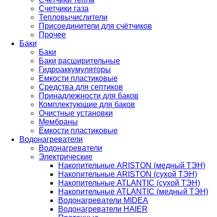
Счетчики газа
Тепловычислители
Присоединители для счётчиков
Прочее
Баки
Баки
Баки расширительные
Гидроаккумуляторы
Емкости пластиковые
Средства для септиков
Принадлежности для баков
Комплектующие для баков
Очистные установки
Мембраны
Ёмкости пластиковые
Водонагреватели
Водонагреватели
Электрические
Накопительные ARISTON (медный ТЭН)
Накопительные ARISTON (сухой ТЭН)
Накопительные ATLANTIC (сухой ТЭН)
Накопительные ATLANTIC (медный ТЭН)
Водонагреватели MIDEA
Водонагреватели HAIER