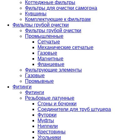
Коттеджные фильтры
Фильтры для очистки самогона
Кувшины
Комплектующие к фильтрам
Фильтры грубой очистки
Фильтры грубой очистки
Промышленные
Сетчатые
Механические сетчатые
Газовые
Магнитные
Фланцевые
Фильтрующие элементы
Газовые
Промывные
Фитинги
Фитинги
Резьбовые латунные
Сгоны и бочонки
Соединители для труб штуцера
Футорки
Муфты
Ниппели
Крестовины
Угольники