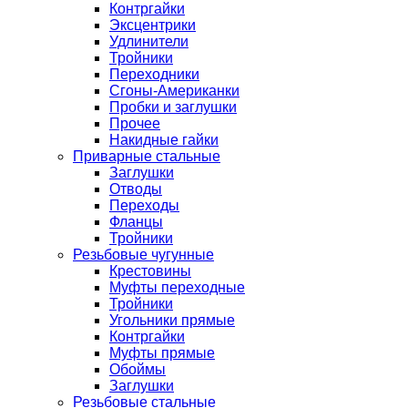
Контргайки
Эксцентрики
Удлинители
Тройники
Переходники
Сгоны-Американки
Пробки и заглушки
Прочее
Накидные гайки
Приварные стальные
Заглушки
Отводы
Переходы
Фланцы
Тройники
Резьбовые чугунные
Крестовины
Муфты переходные
Тройники
Угольники прямые
Контргайки
Муфты прямые
Обоймы
Заглушки
Резьбовые стальные