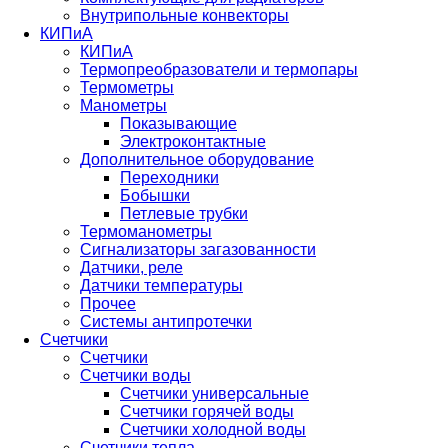
Внутрипольные конвекторы
КИПиА
КИПиА
Термопреобразователи и термопары
Термометры
Манометры
Показывающие
Электроконтактные
Дополнительное оборудование
Переходники
Бобышки
Петлевые трубки
Термоманометры
Сигнализаторы загазованности
Датчики, реле
Датчики температуры
Прочее
Системы антипротечки
Счетчики
Счетчики
Счетчики воды
Счетчики универсальные
Счетчики горячей воды
Счетчики холодной воды
Счетчики тепла