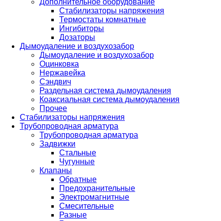
Дополнительное оборудование
Стабилизаторы напряжения
Термостаты комнатные
Ингибиторы
Дозаторы
Дымоудаление и воздухозабор
Дымоудаление и воздухозабор
Оцинковка
Нержавейка
Сэндвич
Раздельная система дымоудаления
Коаксиальная система дымоудаления
Прочее
Стабилизаторы напряжения
Трубопроводная арматура
Трубопроводная арматура
Задвижки
Стальные
Чугунные
Клапаны
Обратные
Предохранительные
Электромагнитные
Смесительные
Разные