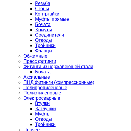
Резьба
Сгоны
Контргайки
Муфты прямые
Бочата
Хомуты
Соединители
Отводы
Тройники
Фланцы
Обжимные
Пресс фитинги
Фитинги из нержавеющей стали
Бочата
Аксиальные
ПНД фитинги (компрессионные)
Полипропиленовые
Полиэтиленовые
Электросварные
Втулки
Заглушки
Муфты
Отводы
Тройники
Прочее