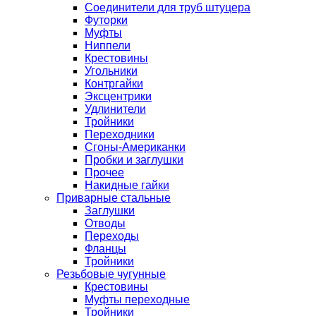
Соединители для труб штуцера
Футорки
Муфты
Ниппели
Крестовины
Угольники
Контргайки
Эксцентрики
Удлинители
Тройники
Переходники
Сгоны-Американки
Пробки и заглушки
Прочее
Накидные гайки
Приварные стальные
Заглушки
Отводы
Переходы
Фланцы
Тройники
Резьбовые чугунные
Крестовины
Муфты переходные
Тройники