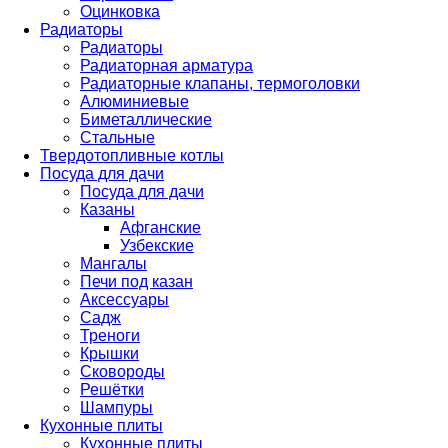
Оцинковка
Радиаторы
Радиаторы
Радиаторная арматура
Радиаторные клапаны, термоголовки
Алюминиевые
Биметаллические
Стальные
Твердотопливные котлы
Посуда для дачи
Посуда для дачи
Казаны
Афганские
Узбекские
Мангалы
Печи под казан
Аксессуары
Садж
Треноги
Крышки
Сковороды
Решётки
Шампуры
Кухонные плиты
Кухонные плиты