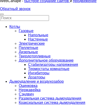
WebCanape -
быстрое создание сайтов
и
продвижение
Обратный звонок
Котлы
Газовые
Напольные
Настенные
Электрические
Пеллетные
Дизельные
Твердотопливные
Дополнительное оборудование
Стабилизаторы напряжения
Термостаты комнатные
Ингибиторы
Дозаторы
Дымоудаление и воздухозабор
Оцинковка
Нержавейка
Сэндвич
Раздельная система дымоудаления
Коаксиальная система дымоудаления