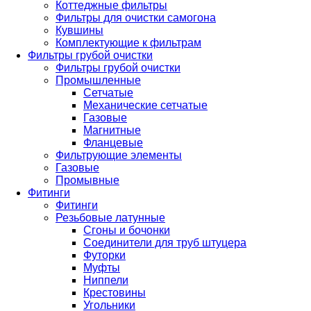
Коттеджные фильтры
Фильтры для очистки самогона
Кувшины
Комплектующие к фильтрам
Фильтры грубой очистки
Фильтры грубой очистки
Промышленные
Сетчатые
Механические сетчатые
Газовые
Магнитные
Фланцевые
Фильтрующие элементы
Газовые
Промывные
Фитинги
Фитинги
Резьбовые латунные
Сгоны и бочонки
Соединители для труб штуцера
Футорки
Муфты
Ниппели
Крестовины
Угольники