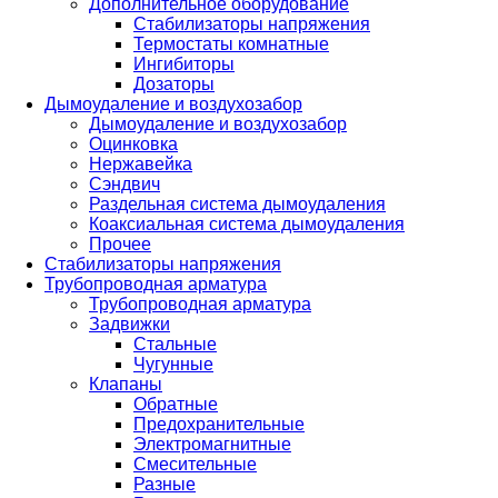
Дополнительное оборудование
Стабилизаторы напряжения
Термостаты комнатные
Ингибиторы
Дозаторы
Дымоудаление и воздухозабор
Дымоудаление и воздухозабор
Оцинковка
Нержавейка
Сэндвич
Раздельная система дымоудаления
Коаксиальная система дымоудаления
Прочее
Стабилизаторы напряжения
Трубопроводная арматура
Трубопроводная арматура
Задвижки
Стальные
Чугунные
Клапаны
Обратные
Предохранительные
Электромагнитные
Смесительные
Разные