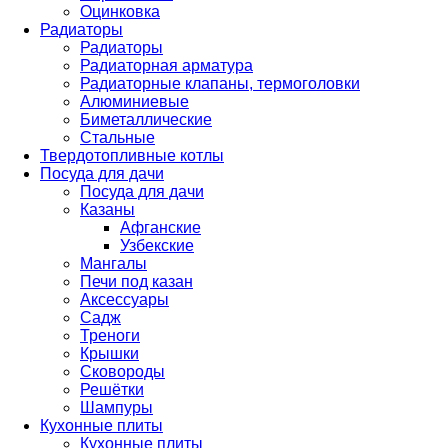
Оцинковка
Радиаторы
Радиаторы
Радиаторная арматура
Радиаторные клапаны, термоголовки
Алюминиевые
Биметаллические
Стальные
Твердотопливные котлы
Посуда для дачи
Посуда для дачи
Казаны
Афганские
Узбекские
Мангалы
Печи под казан
Аксессуары
Садж
Треноги
Крышки
Сковороды
Решётки
Шампуры
Кухонные плиты
Кухонные плиты