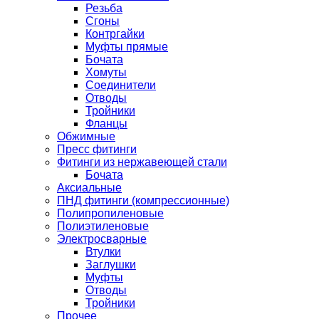
Резьба
Сгоны
Контргайки
Муфты прямые
Бочата
Хомуты
Соединители
Отводы
Тройники
Фланцы
Обжимные
Пресс фитинги
Фитинги из нержавеющей стали
Бочата
Аксиальные
ПНД фитинги (компрессионные)
Полипропиленовые
Полиэтиленовые
Электросварные
Втулки
Заглушки
Муфты
Отводы
Тройники
Прочее