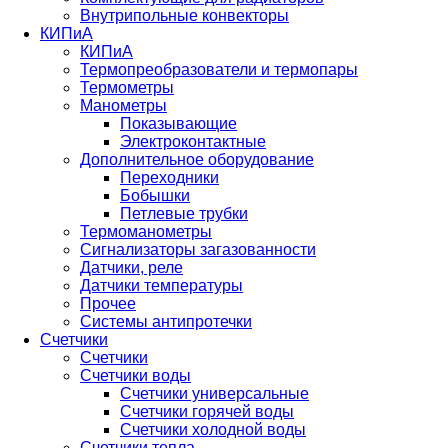
Внутрипольные конвекторы
КИПиА
КИПиА
Термопреобразователи и термопары
Термометры
Манометры
Показывающие
Электроконтактные
Дополнительное оборудование
Переходники
Бобышки
Петлевые трубки
Термоманометры
Сигнализаторы загазованности
Датчики, реле
Датчики температуры
Прочее
Системы антипротечки
Счетчики
Счетчики
Счетчики воды
Счетчики универсальные
Счетчики горячей воды
Счетчики холодной воды
Счетчики тепла