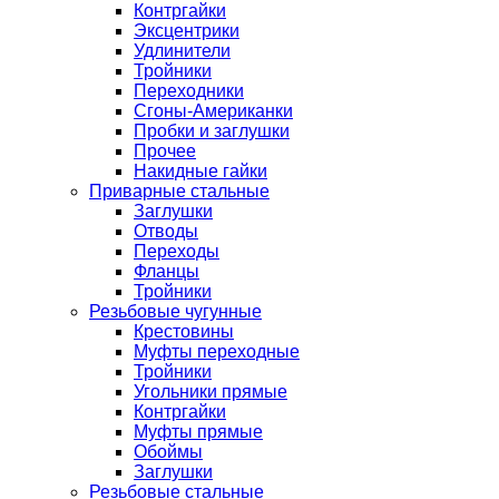
Контргайки
Эксцентрики
Удлинители
Тройники
Переходники
Сгоны-Американки
Пробки и заглушки
Прочее
Накидные гайки
Приварные стальные
Заглушки
Отводы
Переходы
Фланцы
Тройники
Резьбовые чугунные
Крестовины
Муфты переходные
Тройники
Угольники прямые
Контргайки
Муфты прямые
Обоймы
Заглушки
Резьбовые стальные