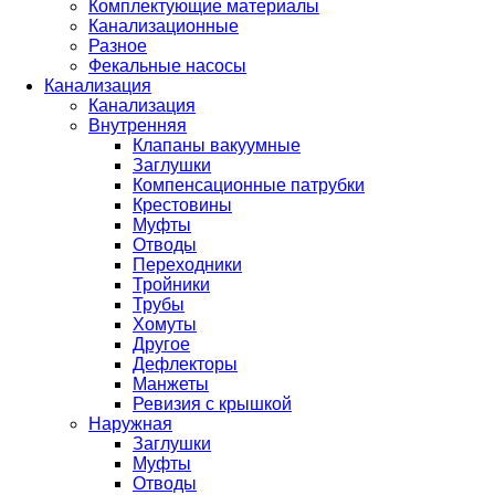
Комплектующие материалы
Канализационные
Разное
Фекальные насосы
Канализация
Канализация
Внутренняя
Клапаны вакуумные
Заглушки
Компенсационные патрубки
Крестовины
Муфты
Отводы
Переходники
Тройники
Трубы
Хомуты
Другое
Дефлекторы
Манжеты
Ревизия с крышкой
Наружная
Заглушки
Муфты
Отводы