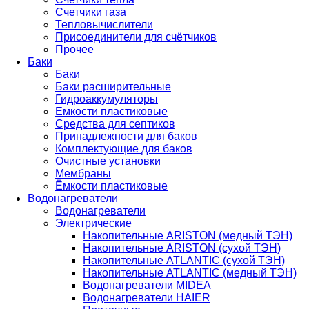
Счетчики газа
Тепловычислители
Присоединители для счётчиков
Прочее
Баки
Баки
Баки расширительные
Гидроаккумуляторы
Емкости пластиковые
Средства для септиков
Принадлежности для баков
Комплектующие для баков
Очистные установки
Мембраны
Ёмкости пластиковые
Водонагреватели
Водонагреватели
Электрические
Накопительные ARISTON (медный ТЭН)
Накопительные ARISTON (сухой ТЭН)
Накопительные ATLANTIC (сухой ТЭН)
Накопительные ATLANTIC (медный ТЭН)
Водонагреватели MIDEA
Водонагреватели HAIER