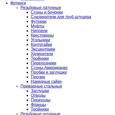
Фитинги
Резьбовые латунные
Сгоны и бочонки
Соединители для труб штуцера
Футорки
Муфты
Ниппели
Крестовины
Угольники
Контргайки
Эксцентрики
Удлинители
Тройники
Переходники
Сгоны-Американки
Пробки и заглушки
Прочее
Накидные гайки
Приварные стальные
Заглушки
Отводы
Переходы
Фланцы
Тройники
Резьбовые чугунные