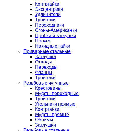
Контргайки
Эксцентрики
Удлинители
Тройники
Переходники
Сгоны-Американки
Пробки и заглушки
Прочее
Накидные гайки
Приварные стальные
Заглушки
Отводы
Переходы
Фланцы
Тройники
Резьбовые чугунные
Крестовины
Муфты переходные
Тройники
Угольники прямые
Контргайки
Муфты прямые
Обоймы
Заглушки
Резьбовые стальные