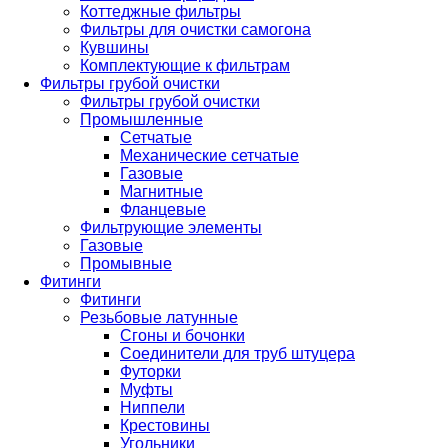
Коттеджные фильтры
Фильтры для очистки самогона
Кувшины
Комплектующие к фильтрам
Фильтры грубой очистки
Фильтры грубой очистки
Промышленные
Сетчатые
Механические сетчатые
Газовые
Магнитные
Фланцевые
Фильтрующие элементы
Газовые
Промывные
Фитинги
Фитинги
Резьбовые латунные
Сгоны и бочонки
Соединители для труб штуцера
Футорки
Муфты
Ниппели
Крестовины
Угольники