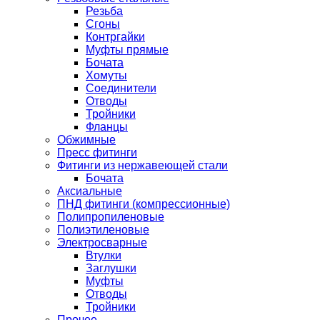
Резьба
Сгоны
Контргайки
Муфты прямые
Бочата
Хомуты
Соединители
Отводы
Тройники
Фланцы
Обжимные
Пресс фитинги
Фитинги из нержавеющей стали
Бочата
Аксиальные
ПНД фитинги (компрессионные)
Полипропиленовые
Полиэтиленовые
Электросварные
Втулки
Заглушки
Муфты
Отводы
Тройники
Прочее