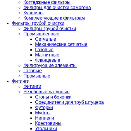
Коттеджные фильтры
Фильтры для очистки самогона
Кувшины
Комплектующие к фильтрам
Фильтры грубой очистки
Фильтры грубой очистки
Промышленные
Сетчатые
Механические сетчатые
Газовые
Магнитные
Фланцевые
Фильтрующие элементы
Газовые
Промывные
Фитинги
Фитинги
Резьбовые латунные
Сгоны и бочонки
Соединители для труб штуцера
Футорки
Муфты
Ниппели
Крестовины
Угольники