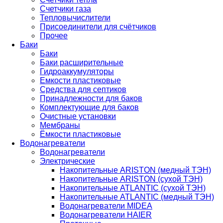
Счетчики газа
Тепловычислители
Присоединители для счётчиков
Прочее
Баки
Баки
Баки расширительные
Гидроаккумуляторы
Емкости пластиковые
Средства для септиков
Принадлежности для баков
Комплектующие для баков
Очистные установки
Мембраны
Ёмкости пластиковые
Водонагреватели
Водонагреватели
Электрические
Накопительные ARISTON (медный ТЭН)
Накопительные ARISTON (сухой ТЭН)
Накопительные ATLANTIC (сухой ТЭН)
Накопительные ATLANTIC (медный ТЭН)
Водонагреватели MIDEA
Водонагреватели HAIER