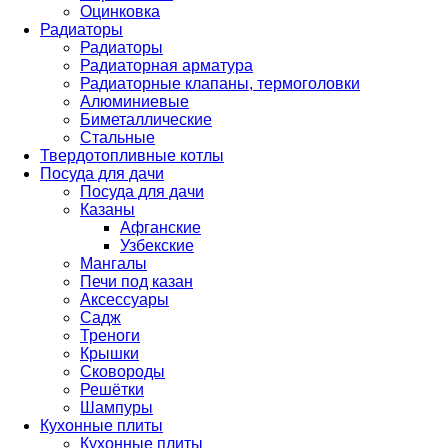
Оцинковка
Радиаторы
Радиаторы
Радиаторная арматура
Радиаторные клапаны, термоголовки
Алюминиевые
Биметаллические
Стальные
Твердотопливные котлы
Посуда для дачи
Посуда для дачи
Казаны
Афганские
Узбекские
Мангалы
Печи под казан
Аксессуары
Садж
Треноги
Крышки
Сковороды
Решётки
Шампуры
Кухонные плиты
Кухонные плиты