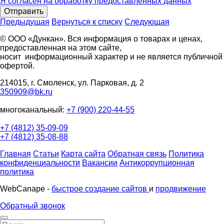
Я согласен на обработку предоставленных данных
Отправить
Предыдущая
Вернуться к списку
Следующая
© ООО «Дункан». Вся информация о товарах и ценах,
предоставленная на этом сайте,
носит информационный характер и не является публичной
офертой.
214015, г. Смоленск, ул. Парковая, д. 2
350909@bk.ru
многоканальный:
+7 (900) 220-44-55
+7 (4812) 35-09-09
+7 (4812) 35-08-88
Главная
Статьи
Карта сайта
Обратная связь
Политика
конфиденциальности
Вакансии
Антикоррупционная
политика
WebCanape -
быстрое создание сайтов
и
продвижение
Обратный звонок