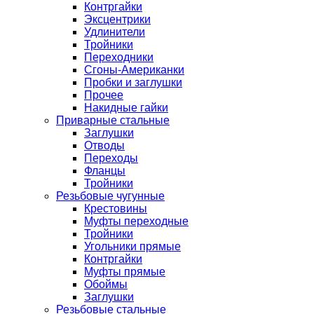
Контргайки
Эксцентрики
Удлинители
Тройники
Переходники
Сгоны-Американки
Пробки и заглушки
Прочее
Накидные гайки
Приварные стальные
Заглушки
Отводы
Переходы
Фланцы
Тройники
Резьбовые чугунные
Крестовины
Муфты переходные
Тройники
Угольники прямые
Контргайки
Муфты прямые
Обоймы
Заглушки
Резьбовые стальные