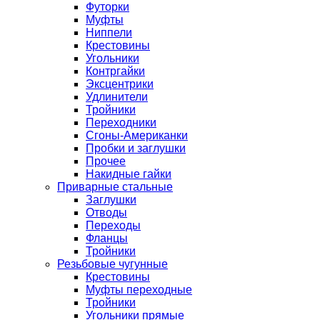
Футорки
Муфты
Ниппели
Крестовины
Угольники
Контргайки
Эксцентрики
Удлинители
Тройники
Переходники
Сгоны-Американки
Пробки и заглушки
Прочее
Накидные гайки
Приварные стальные
Заглушки
Отводы
Переходы
Фланцы
Тройники
Резьбовые чугунные
Крестовины
Муфты переходные
Тройники
Угольники прямые