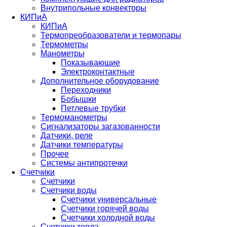
Внутрипольные конвекторы
КИПиА
КИПиА
Термопреобразователи и термопары
Термометры
Манометры
Показывающие
Электроконтактные
Дополнительное оборудование
Переходники
Бобышки
Петлевые трубки
Термоманометры
Сигнализаторы загазованности
Датчики, реле
Датчики температуры
Прочее
Системы антипротечки
Счетчики
Счетчики
Счетчики воды
Счетчики универсальные
Счетчики горячей воды
Счетчики холодной воды
Счетчики тепла