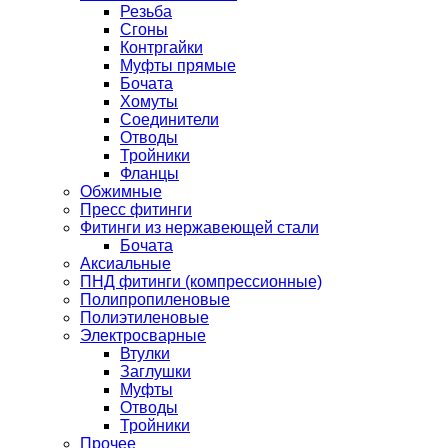
Резьба
Сгоны
Контргайки
Муфты прямые
Бочата
Хомуты
Соединители
Отводы
Тройники
Фланцы
Обжимные
Пресс фитинги
Фитинги из нержавеющей стали
Бочата
Аксиальные
ПНД фитинги (компрессионные)
Полипропиленовые
Полиэтиленовые
Электросварные
Втулки
Заглушки
Муфты
Отводы
Тройники
Прочее