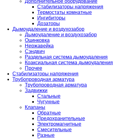
Дополнительное оборудование
Стабилизаторы напряжения
Термостаты комнатные
Ингибиторы
Дозаторы
Дымоудаление и воздухозабор
Дымоудаление и воздухозабор
Оцинковка
Нержавейка
Сэндвич
Раздельная система дымоудаления
Коаксиальная система дымоудаления
Прочее
Стабилизаторы напряжения
Трубопроводная арматура
Трубопроводная арматура
Задвижки
Стальные
Чугунные
Клапаны
Обратные
Предохранительные
Электромагнитные
Смесительные
Разные