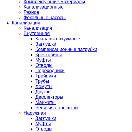
Комплектующие материалы
Канализационные
Разное
Фекальные насосы
Канализация
Канализация
Внутренняя
Клапаны вакуумные
Заглушки
Компенсационные патрубки
Крестовины
Муфты
Отводы
Переходники
Тройники
Трубы
Хомуты
Другое
Дефлекторы
Манжеты
Ревизия с крышкой
Наружная
Заглушки
Муфты
Отводы