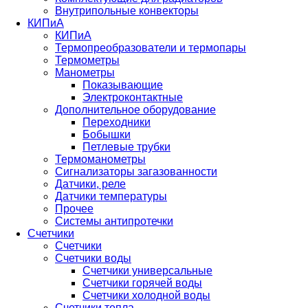
Внутрипольные конвекторы
КИПиА
КИПиА
Термопреобразователи и термопары
Термометры
Манометры
Показывающие
Электроконтактные
Дополнительное оборудование
Переходники
Бобышки
Петлевые трубки
Термоманометры
Сигнализаторы загазованности
Датчики, реле
Датчики температуры
Прочее
Системы антипротечки
Счетчики
Счетчики
Счетчики воды
Счетчики универсальные
Счетчики горячей воды
Счетчики холодной воды
Счетчики тепла