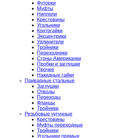
Футорки
Муфты
Ниппели
Крестовины
Угольники
Контргайки
Эксцентрики
Удлинители
Тройники
Переходники
Сгоны-Американки
Пробки и заглушки
Прочее
Накидные гайки
Приварные стальные
Заглушки
Отводы
Переходы
Фланцы
Тройники
Резьбовые чугунные
Крестовины
Муфты переходные
Тройники
Угольники прямые