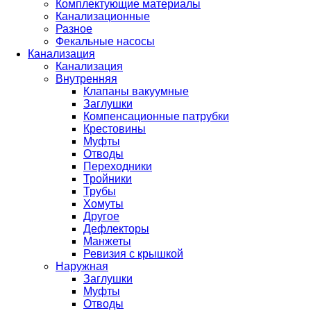
Комплектующие материалы
Канализационные
Разное
Фекальные насосы
Канализация
Канализация
Внутренняя
Клапаны вакуумные
Заглушки
Компенсационные патрубки
Крестовины
Муфты
Отводы
Переходники
Тройники
Трубы
Хомуты
Другое
Дефлекторы
Манжеты
Ревизия с крышкой
Наружная
Заглушки
Муфты
Отводы