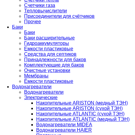
Счетчики газа
Тепловычислители
Присоединители для счётчиков
Прочее
Баки
Баки
Баки расширительные
Гидроаккумуляторы
Емкости пластиковые
Средства для септиков
Принадлежности для баков
Комплектующие для баков
Очистные установки
Мембраны
Ёмкости пластиковые
Водонагреватели
Водонагреватели
Электрические
Накопительные ARISTON (медный ТЭН)
Накопительные ARISTON (сухой ТЭН)
Накопительные ATLANTIC (сухой ТЭН)
Накопительные ATLANTIC (медный ТЭН)
Водонагреватели MIDEA
Водонагреватели HAIER