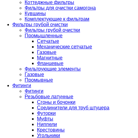
Коттеджные фильтры
Фильтры для очистки самогона
Кувшины
Комплектующие к фильтрам
Фильтры грубой очистки
Фильтры грубой очистки
Промышленные
Сетчатые
Механические сетчатые
Газовые
Магнитные
Фланцевые
Фильтрующие элементы
Газовые
Промывные
Фитинги
Фитинги
Резьбовые латунные
Сгоны и бочонки
Соединители для труб штуцера
Футорки
Муфты
Ниппели
Крестовины
Угольники