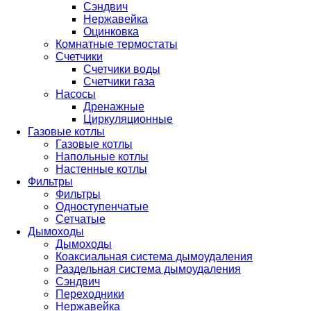
Сэндвич
Нержавейка
Оцинковка
Комнатные термостаты
Счетчики
Счетчики воды
Счетчики газа
Насосы
Дренажные
Циркуляционные
Газовые котлы
Газовые котлы
Напольные котлы
Настенные котлы
Фильтры
Фильтры
Одноступенчатые
Сетчатые
Дымоходы
Дымоходы
Коаксиальная система дымоудаления
Раздельная система дымоудаления
Сэндвич
Переходники
Нержавейка