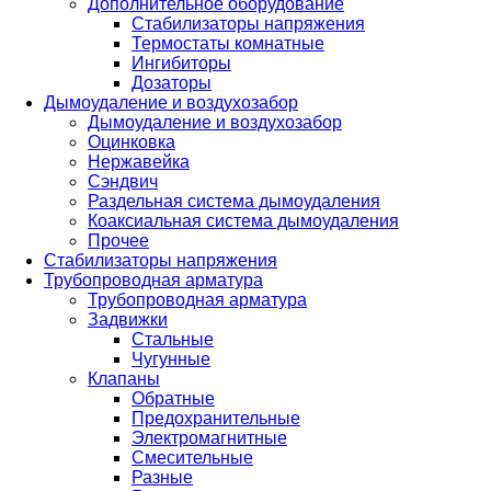
Дополнительное оборудование
Стабилизаторы напряжения
Термостаты комнатные
Ингибиторы
Дозаторы
Дымоудаление и воздухозабор
Дымоудаление и воздухозабор
Оцинковка
Нержавейка
Сэндвич
Раздельная система дымоудаления
Коаксиальная система дымоудаления
Прочее
Стабилизаторы напряжения
Трубопроводная арматура
Трубопроводная арматура
Задвижки
Стальные
Чугунные
Клапаны
Обратные
Предохранительные
Электромагнитные
Смесительные
Разные