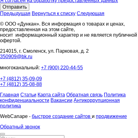
Я согласен на обработку предоставленных данных
Отправить
Предыдущая
Вернуться к списку
Следующая
© ООО «Дункан». Вся информация о товарах и ценах,
предоставленная на этом сайте,
носит информационный характер и не является публичной
офертой.
214015, г. Смоленск, ул. Парковая, д. 2
350909@bk.ru
многоканальный:
+7 (900) 220-44-55
+7 (4812) 35-09-09
+7 (4812) 35-08-88
Главная
Статьи
Карта сайта
Обратная связь
Политика
конфиденциальности
Вакансии
Антикоррупционная
политика
WebCanape -
быстрое создание сайтов
и
продвижение
Обратный звонок