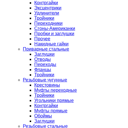
Контргайки
Эксцентрики
Удлинители
Тройники
Переходники
Сгоны-Американки
Пробки и заглушки
Прочее
Накидные гайки
Приварные стальные
Заглушки
Отводы
Переходы
Фланцы
Тройники
Резьбовые чугунные
Крестовины
Муфты переходные
Тройники
Угольники прямые
Контргайки
Муфты прямые
Обоймы
Заглушки
Резьбовые стальные