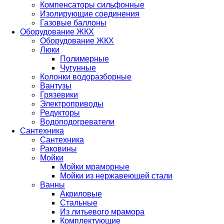
Компенсаторы сильфонные
Изолирующие соединения
Газовые баллоны
Оборудование ЖКХ
Оборудование ЖКХ
Люки
Полимерные
Чугунные
Колонки водоразборные
Вантузы
Грязевики
Электроприводы
Редукторы
Водоподогреватели
Сантехника
Сантехника
Раковины
Мойки
Мойки мраморные
Мойки из нержавеющей стали
Ванны
Акриловые
Стальные
Из литьевого мрамора
Комплектующие