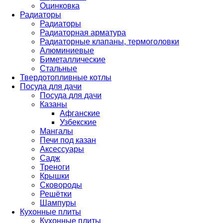
Оцинковка
Радиаторы
Радиаторы
Радиаторная арматура
Радиаторные клапаны, термоголовки
Алюминиевые
Биметаллические
Стальные
Твердотопливные котлы
Посуда для дачи
Посуда для дачи
Казаны
Афганские
Узбекские
Мангалы
Печи под казан
Аксессуары
Садж
Треноги
Крышки
Сковороды
Решётки
Шампуры
Кухонные плиты
Кухонные плиты