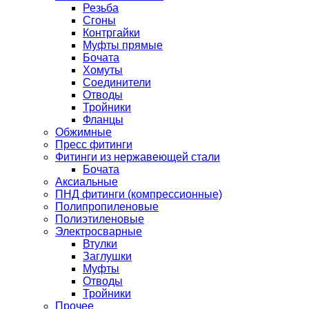
Резьба
Сгоны
Контргайки
Муфты прямые
Бочата
Хомуты
Соединители
Отводы
Тройники
Фланцы
Обжимные
Пресс фитинги
Фитинги из нержавеющей стали
Бочата
Аксиальные
ПНД фитинги (компрессионные)
Полипропиленовые
Полиэтиленовые
Электросварные
Втулки
Заглушки
Муфты
Отводы
Тройники
Прочее