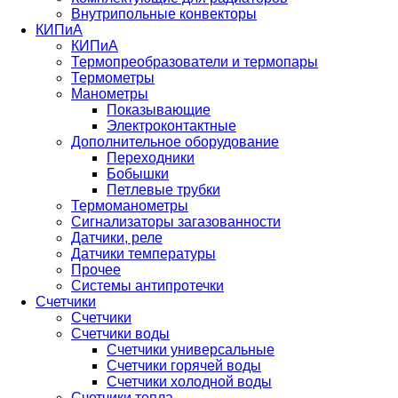
Внутрипольные конвекторы
КИПиА
КИПиА
Термопреобразователи и термопары
Термометры
Манометры
Показывающие
Электроконтактные
Дополнительное оборудование
Переходники
Бобышки
Петлевые трубки
Термоманометры
Сигнализаторы загазованности
Датчики, реле
Датчики температуры
Прочее
Системы антипротечки
Счетчики
Счетчики
Счетчики воды
Счетчики универсальные
Счетчики горячей воды
Счетчики холодной воды
Счетчики тепла