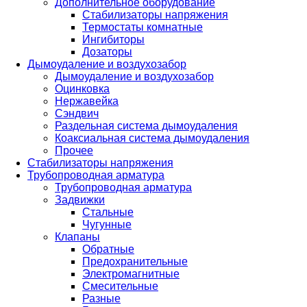
Дополнительное оборудование
Стабилизаторы напряжения
Термостаты комнатные
Ингибиторы
Дозаторы
Дымоудаление и воздухозабор
Дымоудаление и воздухозабор
Оцинковка
Нержавейка
Сэндвич
Раздельная система дымоудаления
Коаксиальная система дымоудаления
Прочее
Стабилизаторы напряжения
Трубопроводная арматура
Трубопроводная арматура
Задвижки
Стальные
Чугунные
Клапаны
Обратные
Предохранительные
Электромагнитные
Смесительные
Разные