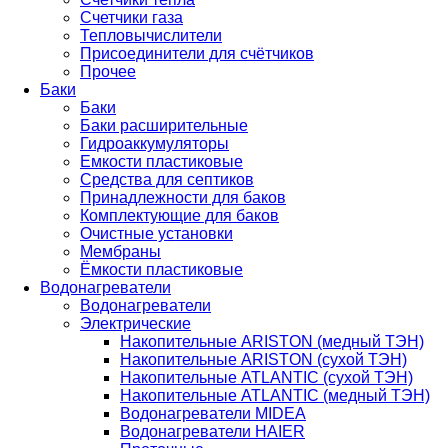
Счетчики газа
Тепловычислители
Присоединители для счётчиков
Прочее
Баки
Баки
Баки расширительные
Гидроаккумуляторы
Емкости пластиковые
Средства для септиков
Принадлежности для баков
Комплектующие для баков
Очистные установки
Мембраны
Ёмкости пластиковые
Водонагреватели
Водонагреватели
Электрические
Накопительные ARISTON (медный ТЭН)
Накопительные ARISTON (сухой ТЭН)
Накопительные ATLANTIC (сухой ТЭН)
Накопительные ATLANTIC (медный ТЭН)
Водонагреватели MIDEA
Водонагреватели HAIER