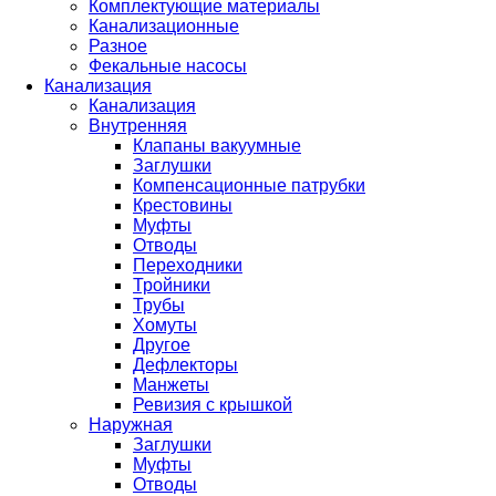
Комплектующие материалы
Канализационные
Разное
Фекальные насосы
Канализация
Канализация
Внутренняя
Клапаны вакуумные
Заглушки
Компенсационные патрубки
Крестовины
Муфты
Отводы
Переходники
Тройники
Трубы
Хомуты
Другое
Дефлекторы
Манжеты
Ревизия с крышкой
Наружная
Заглушки
Муфты
Отводы