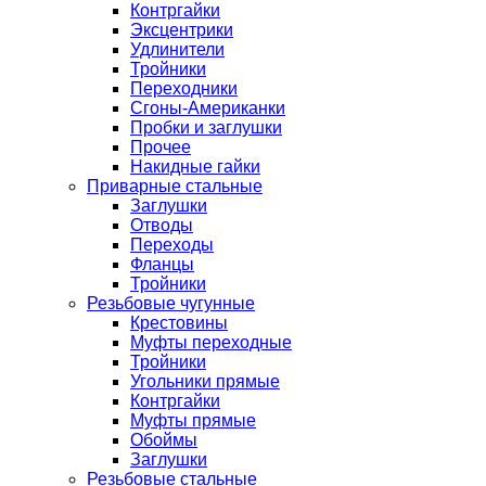
Контргайки
Эксцентрики
Удлинители
Тройники
Переходники
Сгоны-Американки
Пробки и заглушки
Прочее
Накидные гайки
Приварные стальные
Заглушки
Отводы
Переходы
Фланцы
Тройники
Резьбовые чугунные
Крестовины
Муфты переходные
Тройники
Угольники прямые
Контргайки
Муфты прямые
Обоймы
Заглушки
Резьбовые стальные