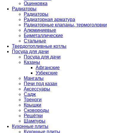
Оцинковка
Радиаторы
Радиаторы
Радиаторная арматура
Радиаторные клапаны, термоголовки
Алюминиевые
Биметаллические
Стальные
Твердотопливные котлы
Посуда для дачи
Посуда для дачи
Казаны
Афганские
Узбекские
Мангалы
Печи под казан
Аксессуары
Садж
Треноги
Крышки
Сковороды
Решётки
Шампуры
Кухонные плиты
Кухонные плиты