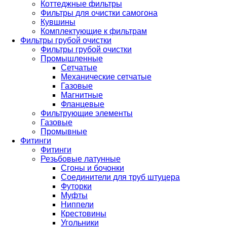
Коттеджные фильтры
Фильтры для очистки самогона
Кувшины
Комплектующие к фильтрам
Фильтры грубой очистки
Фильтры грубой очистки
Промышленные
Сетчатые
Механические сетчатые
Газовые
Магнитные
Фланцевые
Фильтрующие элементы
Газовые
Промывные
Фитинги
Фитинги
Резьбовые латунные
Сгоны и бочонки
Соединители для труб штуцера
Футорки
Муфты
Ниппели
Крестовины
Угольники