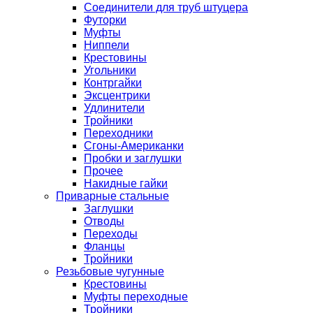
Соединители для труб штуцера
Футорки
Муфты
Ниппели
Крестовины
Угольники
Контргайки
Эксцентрики
Удлинители
Тройники
Переходники
Сгоны-Американки
Пробки и заглушки
Прочее
Накидные гайки
Приварные стальные
Заглушки
Отводы
Переходы
Фланцы
Тройники
Резьбовые чугунные
Крестовины
Муфты переходные
Тройники