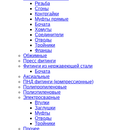
Резьба
Сгоны
Контргайки
Муфты прямые
Бочата
Хомуты
Соединители
Отводы
Тройники
Фланцы
Обжимные
Пресс фитинги
Фитинги из нержавеющей стали
Бочата
Аксиальные
ПНД фитинги (компрессионные)
Полипропиленовые
Полиэтиленовые
Электросварные
Втулки
Заглушки
Муфты
Отводы
Тройники
Прочее