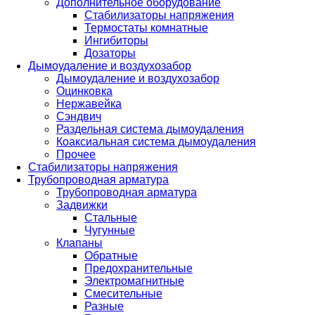
Дополнительное оборудование
Стабилизаторы напряжения
Термостаты комнатные
Ингибиторы
Дозаторы
Дымоудаление и воздухозабор
Дымоудаление и воздухозабор
Оцинковка
Нержавейка
Сэндвич
Раздельная система дымоудаления
Коаксиальная система дымоудаления
Прочее
Стабилизаторы напряжения
Трубопроводная арматура
Трубопроводная арматура
Задвижки
Стальные
Чугунные
Клапаны
Обратные
Предохранительные
Электромагнитные
Смесительные
Разные