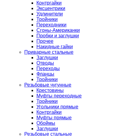
Контргайки
Эксцентрики
Удлинители
Тройники
Переходники
Сгоны-Американки
Пробки и заглушки
Прочее
Накидные гайки
Приварные стальные
Заглушки
Отводы
Переходы
Фланцы
Тройники
Резьбовые чугунные
Крестовины
Муфты переходные
Тройники
Угольники прямые
Контргайки
Муфты прямые
Обоймы
Заглушки
Резьбовые стальные