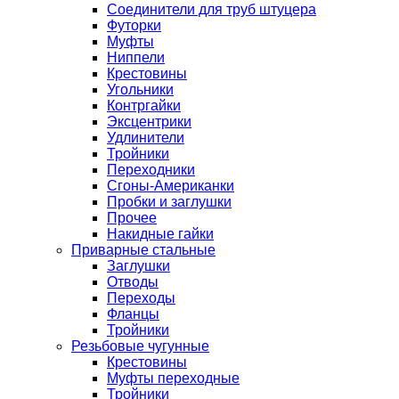
Соединители для труб штуцера
Футорки
Муфты
Ниппели
Крестовины
Угольники
Контргайки
Эксцентрики
Удлинители
Тройники
Переходники
Сгоны-Американки
Пробки и заглушки
Прочее
Накидные гайки
Приварные стальные
Заглушки
Отводы
Переходы
Фланцы
Тройники
Резьбовые чугунные
Крестовины
Муфты переходные
Тройники