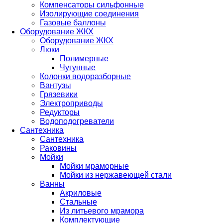
Компенсаторы сильфонные
Изолирующие соединения
Газовые баллоны
Оборудование ЖКХ
Оборудование ЖКХ
Люки
Полимерные
Чугунные
Колонки водоразборные
Вантузы
Грязевики
Электроприводы
Редукторы
Водоподогреватели
Сантехника
Сантехника
Раковины
Мойки
Мойки мраморные
Мойки из нержавеющей стали
Ванны
Акриловые
Стальные
Из литьевого мрамора
Комплектующие