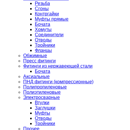
Резьба
Сгоны
Контргайки
Муфты прямые
Бочата
Хомуты
Соединители
Отводы
Тройники
Фланцы
Обжимные
Пресс фитинги
Фитинги из нержавеющей стали
Бочата
Аксиальные
ПНД фитинги (компрессионные)
Полипропиленовые
Полиэтиленовые
Электросварные
Втулки
Заглушки
Муфты
Отводы
Тройники
Прочее