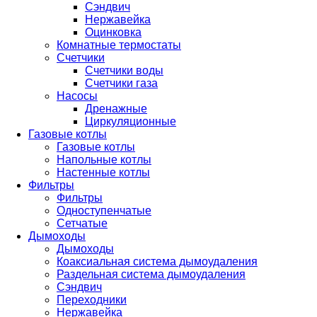
Сэндвич
Нержавейка
Оцинковка
Комнатные термостаты
Счетчики
Счетчики воды
Счетчики газа
Насосы
Дренажные
Циркуляционные
Газовые котлы
Газовые котлы
Напольные котлы
Настенные котлы
Фильтры
Фильтры
Одноступенчатые
Сетчатые
Дымоходы
Дымоходы
Коаксиальная система дымоудаления
Раздельная система дымоудаления
Сэндвич
Переходники
Нержавейка