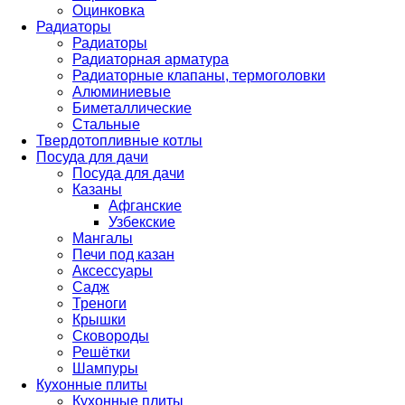
Оцинковка
Радиаторы
Радиаторы
Радиаторная арматура
Радиаторные клапаны, термоголовки
Алюминиевые
Биметаллические
Стальные
Твердотопливные котлы
Посуда для дачи
Посуда для дачи
Казаны
Афганские
Узбекские
Мангалы
Печи под казан
Аксессуары
Садж
Треноги
Крышки
Сковороды
Решётки
Шампуры
Кухонные плиты
Кухонные плиты