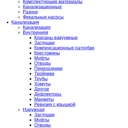
Комплектующие материалы
Канализационные
Разное
Фекальные насосы
Канализация
Канализация
Внутренняя
Клапаны вакуумные
Заглушки
Компенсационные патрубки
Крестовины
Муфты
Отводы
Переходники
Тройники
Трубы
Хомуты
Другое
Дефлекторы
Манжеты
Ревизия с крышкой
Наружная
Заглушки
Муфты
Отводы