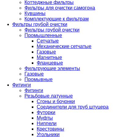
Коттеджные фильтры
Фильтры для очистки самогона
Кувшины
Комплектующие к фильтрам
Фильтры грубой очистки
Фильтры грубой очистки
Промышленные
Сетчатые
Механические сетчатые
Газовые
Магнитные
Фланцевые
Фильтрующие элементы
Газовые
Промывные
Фитинги
Фитинги
Резьбовые латунные
Сгоны и бочонки
Соединители для труб штуцера
Футорки
Муфты
Ниппели
Крестовины
Угольники