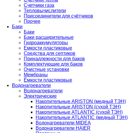
Счетчики газа
Тепловычислители
Присоединители для счётчиков
Прочее
Баки
Баки
Баки расширительные
Гидроаккумуляторы
Емкости пластиковые
Средства для септиков
Принадлежности для баков
Комплектующие для баков
Очистные установки
Мембраны
Ёмкости пластиковые
Водонагреватели
Водонагреватели
Электрические
Накопительные ARISTON (медный ТЭН)
Накопительные ARISTON (сухой ТЭН)
Накопительные ATLANTIC (сухой ТЭН)
Накопительные ATLANTIC (медный ТЭН)
Водонагреватели MIDEA
Водонагреватели HAIER