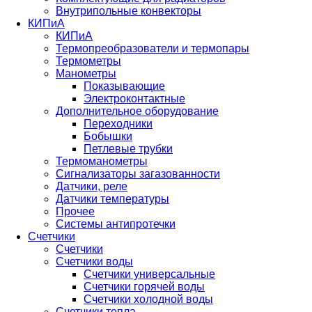
Внутрипольные конвекторы
КИПиА
КИПиА
Термопреобразователи и термопары
Термометры
Манометры
Показывающие
Электроконтактные
Дополнительное оборудование
Переходники
Бобышки
Петлевые трубки
Термоманометры
Сигнализаторы загазованности
Датчики, реле
Датчики температуры
Прочее
Системы антипротечки
Счетчики
Счетчики
Счетчики воды
Счетчики универсальные
Счетчики горячей воды
Счетчики холодной воды
Счетчики тепла