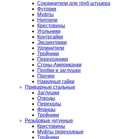
Соединители для труб штуцера
Футорки
Муфты
Ниппели
Крестовины
Угольники
Контргайки
Эксцентрики
Удлинители
Тройники
Переходники
Сгоны-Американки
Пробки и заглушки
Прочее
Накидные гайки
Приварные стальные
Заглушки
Отводы
Переходы
Фланцы
Тройники
Резьбовые чугунные
Крестовины
Муфты переходные
Тройники