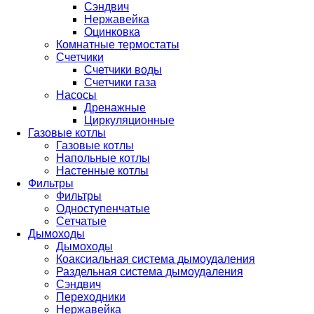
Сэндвич
Нержавейка
Оцинковка
Комнатные термостаты
Счетчики
Счетчики воды
Счетчики газа
Насосы
Дренажные
Циркуляционные
Газовые котлы
Газовые котлы
Напольные котлы
Настенные котлы
Фильтры
Фильтры
Одноступенчатые
Сетчатые
Дымоходы
Дымоходы
Коаксиальная система дымоудаления
Раздельная система дымоудаления
Сэндвич
Переходники
Нержавейка