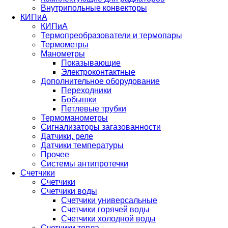
Внутрипольные конвекторы
КИПиА
КИПиА
Термопреобразователи и термопары
Термометры
Манометры
Показывающие
Электроконтактные
Дополнительное оборудование
Переходники
Бобышки
Петлевые трубки
Термоманометры
Сигнализаторы загазованности
Датчики, реле
Датчики температуры
Прочее
Системы антипротечки
Счетчики
Счетчики
Счетчики воды
Счетчики универсальные
Счетчики горячей воды
Счетчики холодной воды
Счетчики тепла