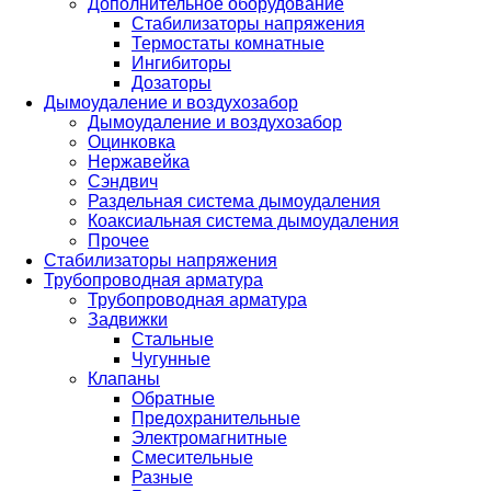
Дополнительное оборудование
Стабилизаторы напряжения
Термостаты комнатные
Ингибиторы
Дозаторы
Дымоудаление и воздухозабор
Дымоудаление и воздухозабор
Оцинковка
Нержавейка
Сэндвич
Раздельная система дымоудаления
Коаксиальная система дымоудаления
Прочее
Стабилизаторы напряжения
Трубопроводная арматура
Трубопроводная арматура
Задвижки
Стальные
Чугунные
Клапаны
Обратные
Предохранительные
Электромагнитные
Смесительные
Разные