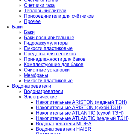
Счетчики газа
Тепловычислители
Присоединители для счётчиков
Прочее
Баки
Баки
Баки расширительные
Гидроаккумуляторы
Емкости пластиковые
Средства для септиков
Принадлежности для баков
Комплектующие для баков
Очистные установки
Мембраны
Ёмкости пластиковые
Водонагреватели
Водонагреватели
Электрические
Накопительные ARISTON (медный ТЭН)
Накопительные ARISTON (сухой ТЭН)
Накопительные ATLANTIC (сухой ТЭН)
Накопительные ATLANTIC (медный ТЭН)
Водонагреватели MIDEA
Водонагреватели HAIER