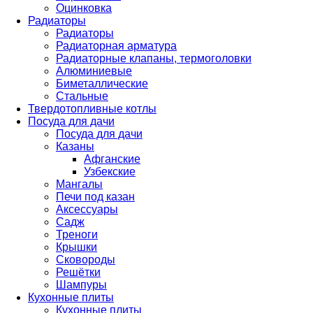
Оцинковка
Радиаторы
Радиаторы
Радиаторная арматура
Радиаторные клапаны, термоголовки
Алюминиевые
Биметаллические
Стальные
Твердотопливные котлы
Посуда для дачи
Посуда для дачи
Казаны
Афганские
Узбекские
Мангалы
Печи под казан
Аксессуары
Садж
Треноги
Крышки
Сковороды
Решётки
Шампуры
Кухонные плиты
Кухонные плиты