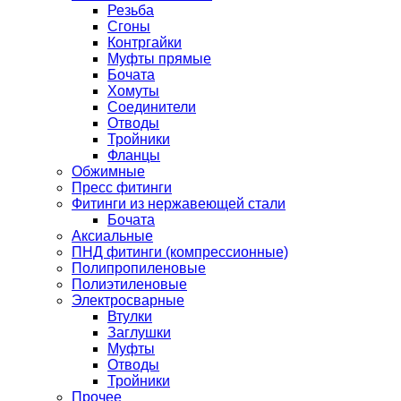
Резьба
Сгоны
Контргайки
Муфты прямые
Бочата
Хомуты
Соединители
Отводы
Тройники
Фланцы
Обжимные
Пресс фитинги
Фитинги из нержавеющей стали
Бочата
Аксиальные
ПНД фитинги (компрессионные)
Полипропиленовые
Полиэтиленовые
Электросварные
Втулки
Заглушки
Муфты
Отводы
Тройники
Прочее