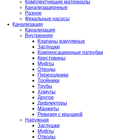
Комплектующие материалы
Канализационные
Разное
Фекальные насосы
Канализация
Канализация
Внутренняя
Клапаны вакуумные
Заглушки
Компенсационные патрубки
Крестовины
Муфты
Отводы
Переходники
Тройники
Трубы
Хомуты
Другое
Дефлекторы
Манжеты
Ревизия с крышкой
Наружная
Заглушки
Муфты
Отводы