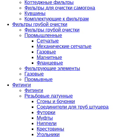
Коттеджные фильтры
Фильтры для очистки самогона
Кувшины
Комплектующие к фильтрам
Фильтры грубой очистки
Фильтры грубой очистки
Промышленные
Сетчатые
Механические сетчатые
Газовые
Магнитные
Фланцевые
Фильтрующие элементы
Газовые
Промывные
Фитинги
Фитинги
Резьбовые латунные
Сгоны и бочонки
Соединители для труб штуцера
Футорки
Муфты
Ниппели
Крестовины
Угольники