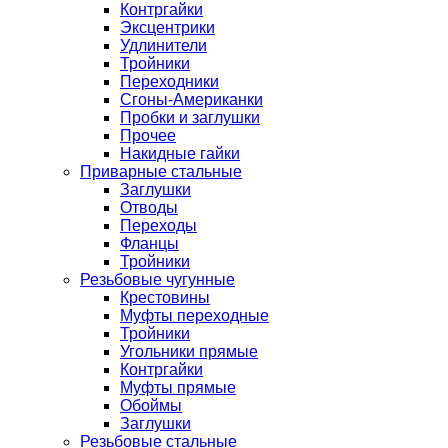
Контргайки
Эксцентрики
Удлинители
Тройники
Переходники
Сгоны-Американки
Пробки и заглушки
Прочее
Накидные гайки
Приварные стальные
Заглушки
Отводы
Переходы
Фланцы
Тройники
Резьбовые чугунные
Крестовины
Муфты переходные
Тройники
Угольники прямые
Контргайки
Муфты прямые
Обоймы
Заглушки
Резьбовые стальные