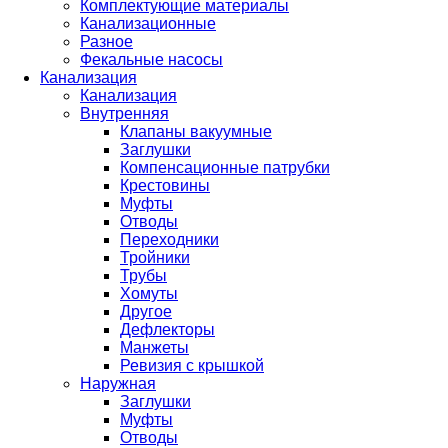
Комплектующие материалы
Канализационные
Разное
Фекальные насосы
Канализация
Канализация
Внутренняя
Клапаны вакуумные
Заглушки
Компенсационные патрубки
Крестовины
Муфты
Отводы
Переходники
Тройники
Трубы
Хомуты
Другое
Дефлекторы
Манжеты
Ревизия с крышкой
Наружная
Заглушки
Муфты
Отводы