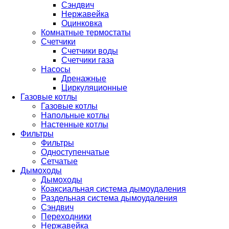
Сэндвич
Нержавейка
Оцинковка
Комнатные термостаты
Счетчики
Счетчики воды
Счетчики газа
Насосы
Дренажные
Циркуляционные
Газовые котлы
Газовые котлы
Напольные котлы
Настенные котлы
Фильтры
Фильтры
Одноступенчатые
Сетчатые
Дымоходы
Дымоходы
Коаксиальная система дымоудаления
Раздельная система дымоудаления
Сэндвич
Переходники
Нержавейка