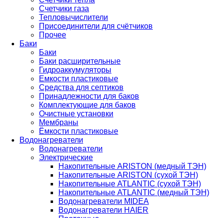
Счетчики газа
Тепловычислители
Присоединители для счётчиков
Прочее
Баки
Баки
Баки расширительные
Гидроаккумуляторы
Емкости пластиковые
Средства для септиков
Принадлежности для баков
Комплектующие для баков
Очистные установки
Мембраны
Ёмкости пластиковые
Водонагреватели
Водонагреватели
Электрические
Накопительные ARISTON (медный ТЭН)
Накопительные ARISTON (сухой ТЭН)
Накопительные ATLANTIC (сухой ТЭН)
Накопительные ATLANTIC (медный ТЭН)
Водонагреватели MIDEA
Водонагреватели HAIER