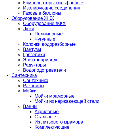
Компенсаторы сильфонные
Изолирующие соединения
Газовые баллоны
Оборудование ЖКХ
Оборудование ЖКХ
Люки
Полимерные
Чугунные
Колонки водоразборные
Вантузы
Грязевики
Электроприводы
Редукторы
Водоподогреватели
Сантехника
Сантехника
Раковины
Мойки
Мойки мраморные
Мойки из нержавеющей стали
Ванны
Акриловые
Стальные
Из литьевого мрамора
Комплектующие