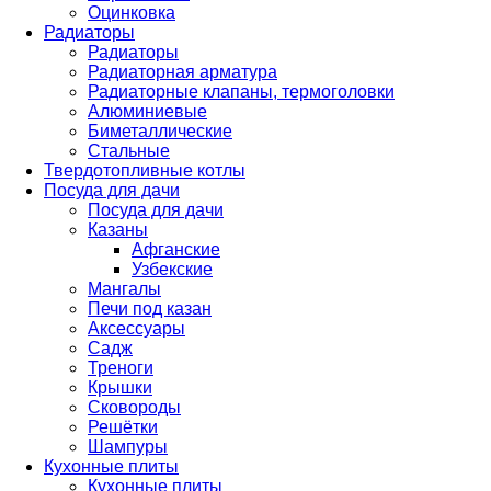
Оцинковка
Радиаторы
Радиаторы
Радиаторная арматура
Радиаторные клапаны, термоголовки
Алюминиевые
Биметаллические
Стальные
Твердотопливные котлы
Посуда для дачи
Посуда для дачи
Казаны
Афганские
Узбекские
Мангалы
Печи под казан
Аксессуары
Садж
Треноги
Крышки
Сковороды
Решётки
Шампуры
Кухонные плиты
Кухонные плиты