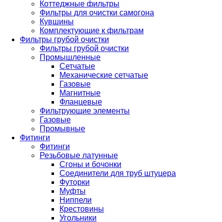
Коттеджные фильтры
Фильтры для очистки самогона
Кувшины
Комплектующие к фильтрам
Фильтры грубой очистки
Фильтры грубой очистки
Промышленные
Сетчатые
Механические сетчатые
Газовые
Магнитные
Фланцевые
Фильтрующие элементы
Газовые
Промывные
Фитинги
Фитинги
Резьбовые латунные
Сгоны и бочонки
Соединители для труб штуцера
Футорки
Муфты
Ниппели
Крестовины
Угольники