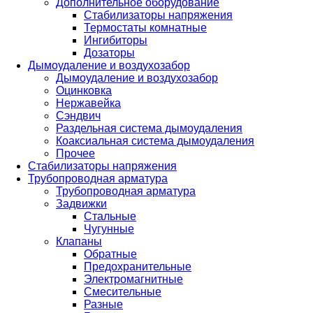
Дополнительное оборудование
Стабилизаторы напряжения
Термостаты комнатные
Ингибиторы
Дозаторы
Дымоудаление и воздухозабор
Дымоудаление и воздухозабор
Оцинковка
Нержавейка
Сэндвич
Раздельная система дымоудаления
Коаксиальная система дымоудаления
Прочее
Стабилизаторы напряжения
Трубопроводная арматура
Трубопроводная арматура
Задвижки
Стальные
Чугунные
Клапаны
Обратные
Предохранительные
Электромагнитные
Смесительные
Разные