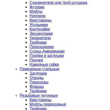
Соединители для труб штуцера
Футорки
Муфты
Ниппели
Крестовины
Угольники
Контргайки
Эксцентрики
Удлинители
Тройники
Переходники
Сгоны-Американки
Пробки и заглушки
Прочее
Накидные гайки
Приварные стальные
Заглушки
Отводы
Переходы
Фланцы
Тройники
Резьбовые чугунные
Крестовины
Муфты переходные
Тройники