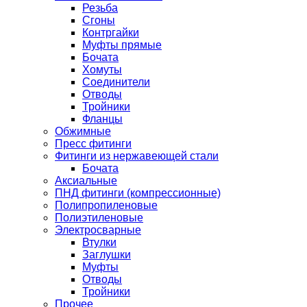
Резьба
Сгоны
Контргайки
Муфты прямые
Бочата
Хомуты
Соединители
Отводы
Тройники
Фланцы
Обжимные
Пресс фитинги
Фитинги из нержавеющей стали
Бочата
Аксиальные
ПНД фитинги (компрессионные)
Полипропиленовые
Полиэтиленовые
Электросварные
Втулки
Заглушки
Муфты
Отводы
Тройники
Прочее