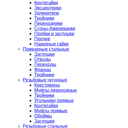
Контргайки
Эксцентрики
Удлинители
Тройники
Переходники
Сгоны-Американки
Пробки и заглушки
Прочее
Накидные гайки
Приварные стальные
Заглушки
Отводы
Переходы
Фланцы
Тройники
Резьбовые чугунные
Крестовины
Муфты переходные
Тройники
Угольники прямые
Контргайки
Муфты прямые
Обоймы
Заглушки
Резьбовые стальные