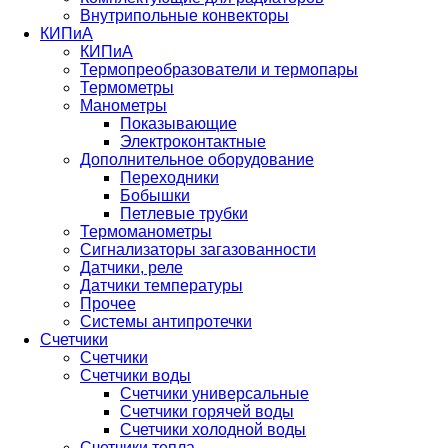
Внутрипольные конвекторы
КИПиА
КИПиА
Термопреобразователи и термопары
Термометры
Манометры
Показывающие
Электроконтактные
Дополнительное оборудование
Переходники
Бобышки
Петлевые трубки
Термоманометры
Сигнализаторы загазованности
Датчики, реле
Датчики температуры
Прочее
Системы антипротечки
Счетчики
Счетчики
Счетчики воды
Счетчики универсальные
Счетчики горячей воды
Счетчики холодной воды
Счетчики тепла