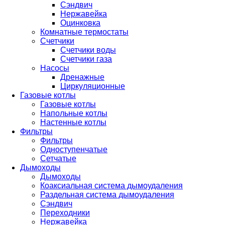
Сэндвич
Нержавейка
Оцинковка
Комнатные термостаты
Счетчики
Счетчики воды
Счетчики газа
Насосы
Дренажные
Циркуляционные
Газовые котлы
Газовые котлы
Напольные котлы
Настенные котлы
Фильтры
Фильтры
Одноступенчатые
Сетчатые
Дымоходы
Дымоходы
Коаксиальная система дымоудаления
Раздельная система дымоудаления
Сэндвич
Переходники
Нержавейка