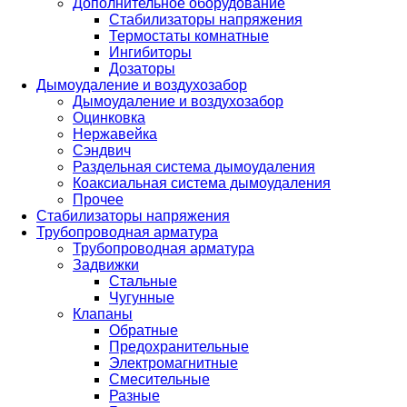
Дополнительное оборудование
Стабилизаторы напряжения
Термостаты комнатные
Ингибиторы
Дозаторы
Дымоудаление и воздухозабор
Дымоудаление и воздухозабор
Оцинковка
Нержавейка
Сэндвич
Раздельная система дымоудаления
Коаксиальная система дымоудаления
Прочее
Стабилизаторы напряжения
Трубопроводная арматура
Трубопроводная арматура
Задвижки
Стальные
Чугунные
Клапаны
Обратные
Предохранительные
Электромагнитные
Смесительные
Разные