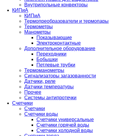
Внутрипольные конвекторы
КИПиА
КИПиА
Термопреобразователи и термопары
Термометры
Манометры
Показывающие
Электроконтактные
Дополнительное оборудование
Переходники
Бобышки
Петлевые трубки
Термоманометры
Сигнализаторы загазованности
Датчики, реле
Датчики температуры
Прочее
Системы антипротечки
Счетчики
Счетчики
Счетчики воды
Счетчики универсальные
Счетчики горячей воды
Счетчики холодной воды
Счетчики тепла