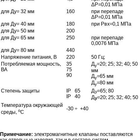
ΔР=0,01 МПа
для Ду= 32 мм
160
при перепаде
ΔР=0,01 МПа
для Ду= 40 мм
180
при Рвх=0,1 МПа
для Ду= 50 мм
200
для Ду= 65 мм
250
при перепаде
0,0076 МПа
для Ду= 80 мм
440
Напряжение питания, В
220
50 Гц;
Потребляемая мощность,
35
Д
=20; 25; 32; 40; 50
у
ВА
75
мм
90
Д
=65 мм
у
Д
=80 мм
у
Степень защиты
IP 65
Д
=65; 80
У
IP 40
Д
=20; 25; 32; 40; 50
У
Температура окружающей
-30 ÷ +40
о
среды,
С
Примечание:
электромагнитные клапаны поставляются
как отдельные изделия, так и в составе систем