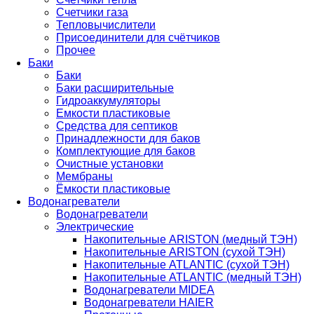
Счетчики газа
Тепловычислители
Присоединители для счётчиков
Прочее
Баки
Баки
Баки расширительные
Гидроаккумуляторы
Емкости пластиковые
Средства для септиков
Принадлежности для баков
Комплектующие для баков
Очистные установки
Мембраны
Ёмкости пластиковые
Водонагреватели
Водонагреватели
Электрические
Накопительные ARISTON (медный ТЭН)
Накопительные ARISTON (сухой ТЭН)
Накопительные ATLANTIC (сухой ТЭН)
Накопительные ATLANTIC (медный ТЭН)
Водонагреватели MIDEA
Водонагреватели HAIER