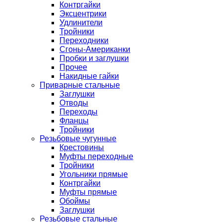
Контргайки
Эксцентрики
Удлинители
Тройники
Переходники
Сгоны-Американки
Пробки и заглушки
Прочее
Накидные гайки
Приварные стальные
Заглушки
Отводы
Переходы
Фланцы
Тройники
Резьбовые чугунные
Крестовины
Муфты переходные
Тройники
Угольники прямые
Контргайки
Муфты прямые
Обоймы
Заглушки
Резьбовые стальные