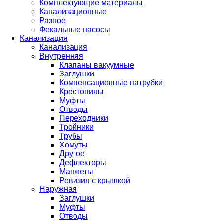
Комплектующие материалы
Канализационные
Разное
Фекальные насосы
Канализация
Канализация
Внутренняя
Клапаны вакуумные
Заглушки
Компенсационные патрубки
Крестовины
Муфты
Отводы
Переходники
Тройники
Трубы
Хомуты
Другое
Дефлекторы
Манжеты
Ревизия с крышкой
Наружная
Заглушки
Муфты
Отводы