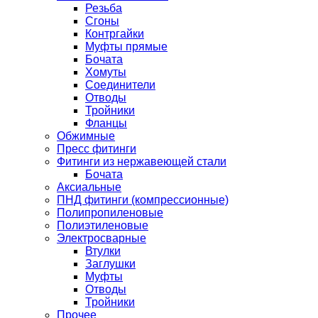
Резьба
Сгоны
Контргайки
Муфты прямые
Бочата
Хомуты
Соединители
Отводы
Тройники
Фланцы
Обжимные
Пресс фитинги
Фитинги из нержавеющей стали
Бочата
Аксиальные
ПНД фитинги (компрессионные)
Полипропиленовые
Полиэтиленовые
Электросварные
Втулки
Заглушки
Муфты
Отводы
Тройники
Прочее