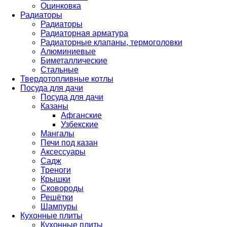
Оцинковка
Радиаторы
Радиаторы
Радиаторная арматура
Радиаторные клапаны, термоголовки
Алюминиевые
Биметаллические
Стальные
Твердотопливные котлы
Посуда для дачи
Посуда для дачи
Казаны
Афганские
Узбекские
Мангалы
Печи под казан
Аксессуары
Садж
Треноги
Крышки
Сковороды
Решётки
Шампуры
Кухонные плиты
Кухонные плиты