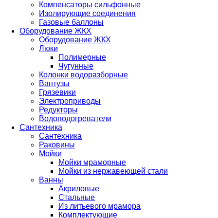
Компенсаторы сильфонные
Изолирующие соединения
Газовые баллоны
Оборудование ЖКХ
Оборудование ЖКХ
Люки
Полимерные
Чугунные
Колонки водоразборные
Вантузы
Грязевики
Электроприводы
Редукторы
Водоподогреватели
Сантехника
Сантехника
Раковины
Мойки
Мойки мраморные
Мойки из нержавеющей стали
Ванны
Акриловые
Стальные
Из литьевого мрамора
Комплектующие