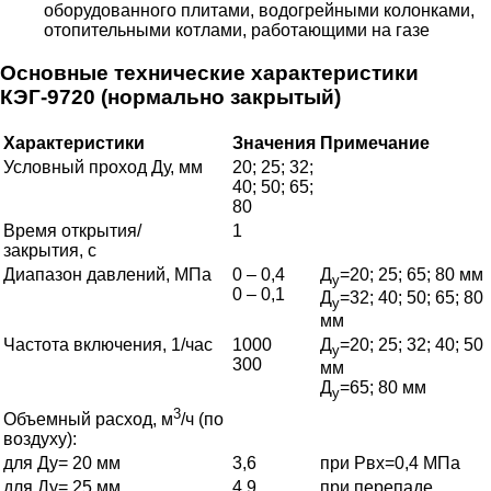
оборудованного плитами, водогрейными колонками,
отопительными котлами, работающими на газе
Основные технические характеристики
КЭГ-9720 (нормально закрытый)
Характеристики
Значения
Примечание
Условный проход Ду, мм
20; 25; 32;
40; 50; 65;
80
Время открытия/
1
закрытия, с
Диапазон давлений, МПа
0 – 0,4
Д
=20; 25; 65; 80 мм
у
0 – 0,1
Д
=32; 40; 50; 65; 80
у
мм
Частота включения, 1/час
1000
Д
=20; 25; 32; 40; 50
у
300
мм
Д
=65; 80 мм
у
3
Объемный расход, м
/ч (по
воздуху):
для Ду= 20 мм
3,6
при Рвх=0,4 МПа
для Ду= 25 мм
4,9
при перепаде