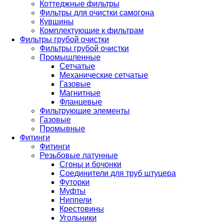
Коттеджные фильтры
Фильтры для очистки самогона
Кувшины
Комплектующие к фильтрам
Фильтры грубой очистки
Фильтры грубой очистки
Промышленные
Сетчатые
Механические сетчатые
Газовые
Магнитные
Фланцевые
Фильтрующие элементы
Газовые
Промывные
Фитинги
Фитинги
Резьбовые латунные
Сгоны и бочонки
Соединители для труб штуцера
Футорки
Муфты
Ниппели
Крестовины
Угольники