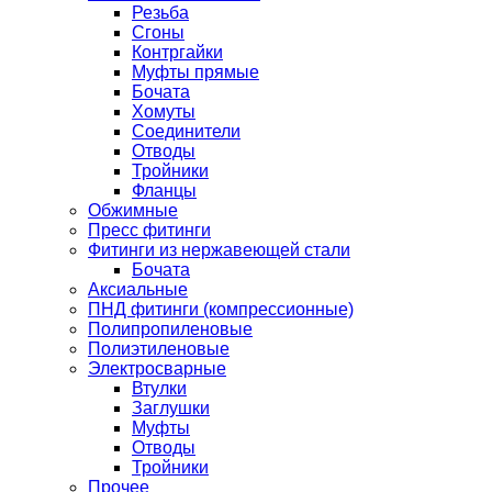
Резьба
Сгоны
Контргайки
Муфты прямые
Бочата
Хомуты
Соединители
Отводы
Тройники
Фланцы
Обжимные
Пресс фитинги
Фитинги из нержавеющей стали
Бочата
Аксиальные
ПНД фитинги (компрессионные)
Полипропиленовые
Полиэтиленовые
Электросварные
Втулки
Заглушки
Муфты
Отводы
Тройники
Прочее