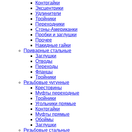
Контргайки
Эксцентрики
Удлинители
Тройники
Переходники
Сгоны-Американки
Пробки и заглушки
Прочее
Накидные гайки
Приварные стальные
Заглушки
Отводы
Переходы
Фланцы
Тройники
Резьбовые чугунные
Крестовины
Муфты переходные
Тройники
Угольники прямые
Контргайки
Муфты прямые
Обоймы
Заглушки
Резьбовые стальные