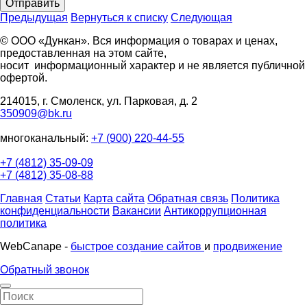
Отправить
Предыдущая
Вернуться к списку
Следующая
© ООО «Дункан». Вся информация о товарах и ценах,
предоставленная на этом сайте,
носит информационный характер и не является публичной
офертой.
214015, г. Смоленск, ул. Парковая, д. 2
350909@bk.ru
многоканальный:
+7 (900) 220-44-55
+7 (4812) 35-09-09
+7 (4812) 35-08-88
Главная
Статьи
Карта сайта
Обратная связь
Политика
конфиденциальности
Вакансии
Антикоррупционная
политика
WebCanape -
быстрое создание сайтов
и
продвижение
Обратный звонок