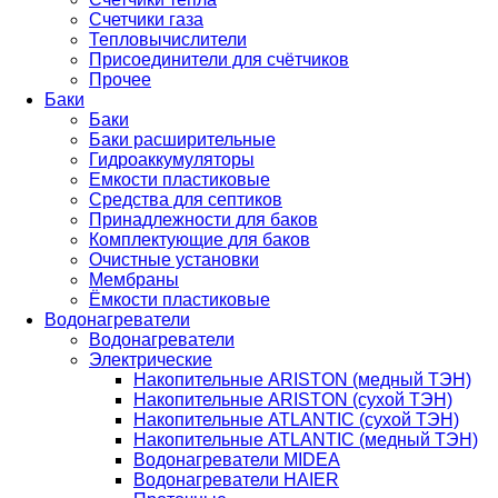
Счетчики газа
Тепловычислители
Присоединители для счётчиков
Прочее
Баки
Баки
Баки расширительные
Гидроаккумуляторы
Емкости пластиковые
Средства для септиков
Принадлежности для баков
Комплектующие для баков
Очистные установки
Мембраны
Ёмкости пластиковые
Водонагреватели
Водонагреватели
Электрические
Накопительные ARISTON (медный ТЭН)
Накопительные ARISTON (сухой ТЭН)
Накопительные ATLANTIC (сухой ТЭН)
Накопительные ATLANTIC (медный ТЭН)
Водонагреватели MIDEA
Водонагреватели HAIER