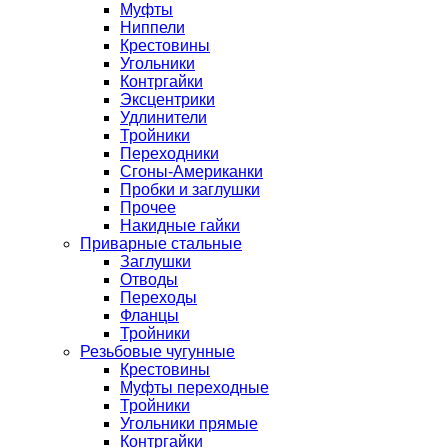
Муфты
Ниппели
Крестовины
Угольники
Контргайки
Эксцентрики
Удлинители
Тройники
Переходники
Сгоны-Американки
Пробки и заглушки
Прочее
Накидные гайки
Приварные стальные
Заглушки
Отводы
Переходы
Фланцы
Тройники
Резьбовые чугунные
Крестовины
Муфты переходные
Тройники
Угольники прямые
Контргайки