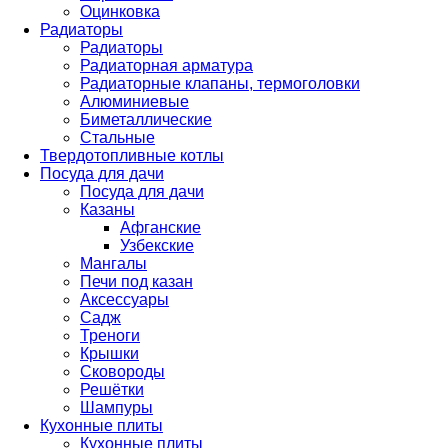
Оцинковка
Радиаторы
Радиаторы
Радиаторная арматура
Радиаторные клапаны, термоголовки
Алюминиевые
Биметаллические
Стальные
Твердотопливные котлы
Посуда для дачи
Посуда для дачи
Казаны
Афганские
Узбекские
Мангалы
Печи под казан
Аксессуары
Садж
Треноги
Крышки
Сковороды
Решётки
Шампуры
Кухонные плиты
Кухонные плиты