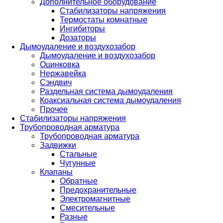
Дополнительное оборудование
Стабилизаторы напряжения
Термостаты комнатные
Ингибиторы
Дозаторы
Дымоудаление и воздухозабор
Дымоудаление и воздухозабор
Оцинковка
Нержавейка
Сэндвич
Раздельная система дымоудаления
Коаксиальная система дымоудаления
Прочее
Стабилизаторы напряжения
Трубопроводная арматура
Трубопроводная арматура
Задвижки
Стальные
Чугунные
Клапаны
Обратные
Предохранительные
Электромагнитные
Смесительные
Разные