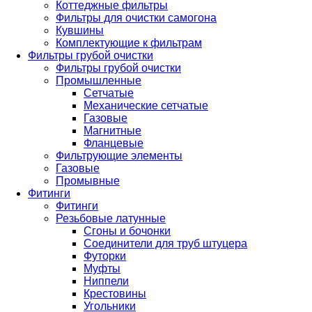
Коттеджные фильтры
Фильтры для очистки самогона
Кувшины
Комплектующие к фильтрам
Фильтры грубой очистки
Фильтры грубой очистки
Промышленные
Сетчатые
Механические сетчатые
Газовые
Магнитные
Фланцевые
Фильтрующие элементы
Газовые
Промывные
Фитинги
Фитинги
Резьбовые латунные
Сгоны и бочонки
Соединители для труб штуцера
Футорки
Муфты
Ниппели
Крестовины
Угольники