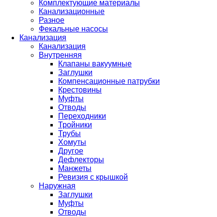
Комплектующие материалы
Канализационные
Разное
Фекальные насосы
Канализация
Канализация
Внутренняя
Клапаны вакуумные
Заглушки
Компенсационные патрубки
Крестовины
Муфты
Отводы
Переходники
Тройники
Трубы
Хомуты
Другое
Дефлекторы
Манжеты
Ревизия с крышкой
Наружная
Заглушки
Муфты
Отводы