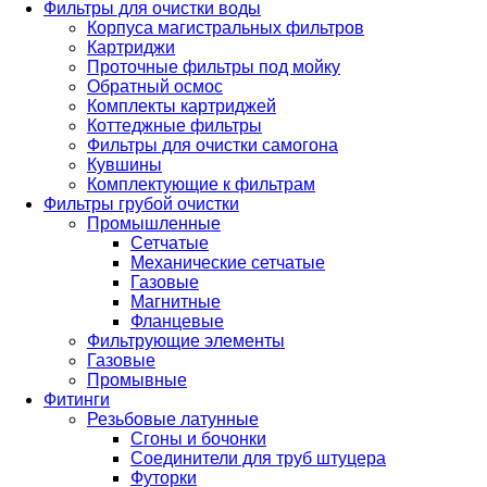
Фильтры для очистки воды
Корпуса магистральных фильтров
Картриджи
Проточные фильтры под мойку
Обратный осмос
Комплекты картриджей
Коттеджные фильтры
Фильтры для очистки самогона
Кувшины
Комплектующие к фильтрам
Фильтры грубой очистки
Промышленные
Сетчатые
Механические сетчатые
Газовые
Магнитные
Фланцевые
Фильтрующие элементы
Газовые
Промывные
Фитинги
Резьбовые латунные
Сгоны и бочонки
Соединители для труб штуцера
Футорки