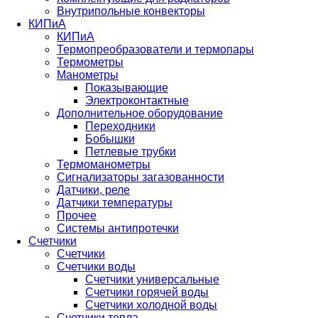
Внутрипольные конвекторы
КИПиА
КИПиА
Термопреобразователи и термопары
Термометры
Манометры
Показывающие
Электроконтактные
Дополнительное оборудование
Переходники
Бобышки
Петлевые трубки
Термоманометры
Сигнализаторы загазованности
Датчики, реле
Датчики температуры
Прочее
Системы антипротечки
Счетчики
Счетчики
Счетчики воды
Счетчики универсальные
Счетчики горячей воды
Счетчики холодной воды
Счетчики тепла