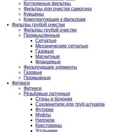
Коттеджные фильтры
Фильтры для очистки самогона
Кувшины
Комплектующие к фильтрам
Фильтры грубой очистки
Фильтры грубой очистки
Промышленные
Сетчатые
Механические сетчатые
Газовые
Магнитные
Фланцевые
Фильтрующие элементы
Газовые
Промывные
Фитинги
Фитинги
Резьбовые латунные
Сгоны и бочонки
Соединители для труб штуцера
Футорки
Муфты
Ниппели
Крестовины
Угольники