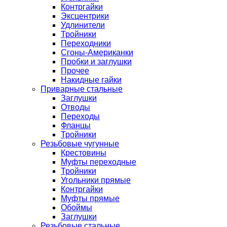
Контргайки
Эксцентрики
Удлинители
Тройники
Переходники
Сгоны-Американки
Пробки и заглушки
Прочее
Накидные гайки
Приварные стальные
Заглушки
Отводы
Переходы
Фланцы
Тройники
Резьбовые чугунные
Крестовины
Муфты переходные
Тройники
Угольники прямые
Контргайки
Муфты прямые
Обоймы
Заглушки
Резьбовые стальные