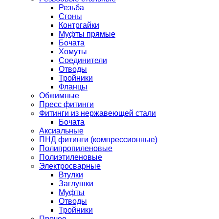
Резьба
Сгоны
Контргайки
Муфты прямые
Бочата
Хомуты
Соединители
Отводы
Тройники
Фланцы
Обжимные
Пресс фитинги
Фитинги из нержавеющей стали
Бочата
Аксиальные
ПНД фитинги (компрессионные)
Полипропиленовые
Полиэтиленовые
Электросварные
Втулки
Заглушки
Муфты
Отводы
Тройники
Прочее