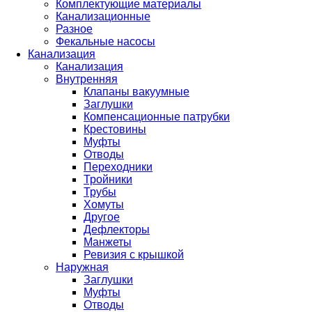
Комплектующие материалы
Канализационные
Разное
Фекальные насосы
Канализация
Канализация
Внутренняя
Клапаны вакуумные
Заглушки
Компенсационные патрубки
Крестовины
Муфты
Отводы
Переходники
Тройники
Трубы
Хомуты
Другое
Дефлекторы
Манжеты
Ревизия с крышкой
Наружная
Заглушки
Муфты
Отводы