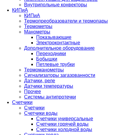
Внутрипольные конвекторы
КИПиА
КИПиА
Термопреобразователи и термопары
Термометры
Манометры
Показывающие
Электроконтактные
Дополнительное оборудование
Переходники
Бобышки
Петлевые трубки
Термоманометры
Сигнализаторы загазованности
Датчики, реле
Датчики температуры
Прочее
Системы антипротечки
Счетчики
Счетчики
Счетчики воды
Счетчики универсальные
Счетчики горячей воды
Счетчики холодной воды
Счетчики тепла