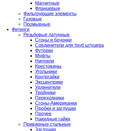
Магнитные
Фланцевые
Фильтрующие элементы
Газовые
Промывные
Фитинги
Резьбовые латунные
Сгоны и бочонки
Соединители для труб штуцера
Футорки
Муфты
Ниппели
Крестовины
Угольники
Контргайки
Эксцентрики
Удлинители
Тройники
Переходники
Сгоны-Американки
Пробки и заглушки
Прочее
Накидные гайки
Приварные стальные
Заглушки