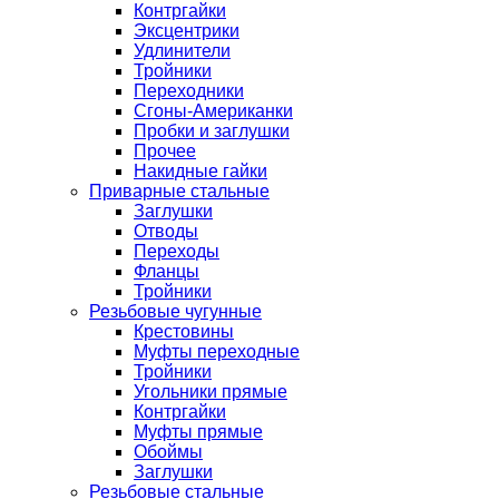
Контргайки
Эксцентрики
Удлинители
Тройники
Переходники
Сгоны-Американки
Пробки и заглушки
Прочее
Накидные гайки
Приварные стальные
Заглушки
Отводы
Переходы
Фланцы
Тройники
Резьбовые чугунные
Крестовины
Муфты переходные
Тройники
Угольники прямые
Контргайки
Муфты прямые
Обоймы
Заглушки
Резьбовые стальные