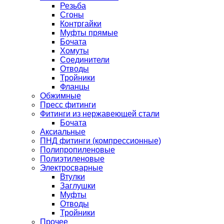
Резьба
Сгоны
Контргайки
Муфты прямые
Бочата
Хомуты
Соединители
Отводы
Тройники
Фланцы
Обжимные
Пресс фитинги
Фитинги из нержавеющей стали
Бочата
Аксиальные
ПНД фитинги (компрессионные)
Полипропиленовые
Полиэтиленовые
Электросварные
Втулки
Заглушки
Муфты
Отводы
Тройники
Прочее