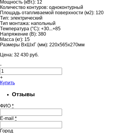
Мощность (кВт.):
12
Количество контуров:
одноконтурный
Площадь отапливаемой поверхности (м2):
120
Тип:
электрический
Тип монтажа:
напольный
Температура (°С):
+30...+85
Напряжение (В):
380
Масса (кг):
15
Размеры ВхШхГ (мм):
220х565х270мм
Цена:
32 430
pуб.
-
+
Купить
Отзывы
ФИО
*
E-mail
*
Город