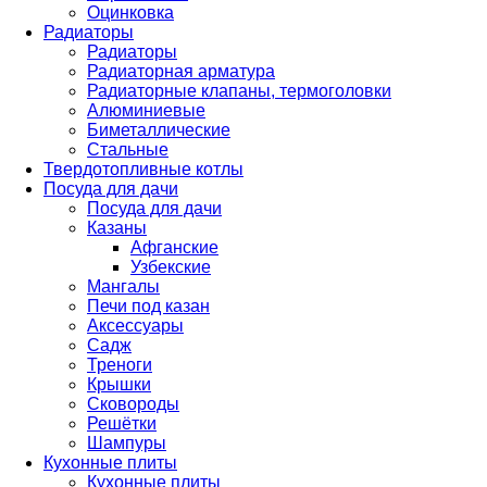
Оцинковка
Радиаторы
Радиаторы
Радиаторная арматура
Радиаторные клапаны, термоголовки
Алюминиевые
Биметаллические
Стальные
Твердотопливные котлы
Посуда для дачи
Посуда для дачи
Казаны
Афганские
Узбекские
Мангалы
Печи под казан
Аксессуары
Садж
Треноги
Крышки
Сковороды
Решётки
Шампуры
Кухонные плиты
Кухонные плиты