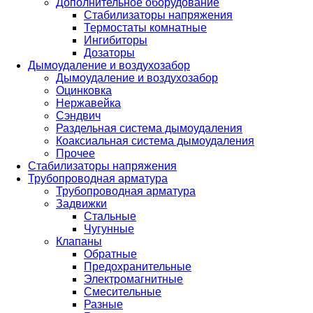
Дополнительное оборудование
Стабилизаторы напряжения
Термостаты комнатные
Ингибиторы
Дозаторы
Дымоудаление и воздухозабор
Дымоудаление и воздухозабор
Оцинковка
Нержавейка
Сэндвич
Раздельная система дымоудаления
Коаксиальная система дымоудаления
Прочее
Стабилизаторы напряжения
Трубопроводная арматура
Трубопроводная арматура
Задвижки
Стальные
Чугунные
Клапаны
Обратные
Предохранительные
Электромагнитные
Смесительные
Разные