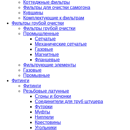
Коттеджные фильтры
Фильтры для очистки самогона
Кувшины
Комплектующие к фильтрам
Фильтры грубой очистки
Фильтры грубой очистки
Промышленные
Сетчатые
Механические сетчатые
Газовые
Магнитные
Фланцевые
Фильтрующие элементы
Газовые
Промывные
Фитинги
Фитинги
Резьбовые латунные
Сгоны и бочонки
Соединители для труб штуцера
Футорки
Муфты
Ниппели
Крестовины
Угольники