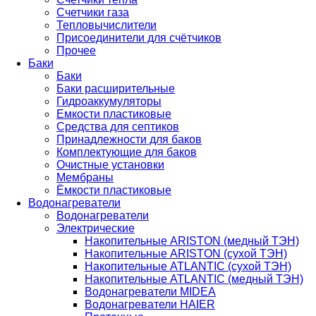
Счетчики газа
Тепловычислители
Присоединители для счётчиков
Прочее
Баки
Баки
Баки расширительные
Гидроаккумуляторы
Емкости пластиковые
Средства для септиков
Принадлежности для баков
Комплектующие для баков
Очистные установки
Мембраны
Ёмкости пластиковые
Водонагреватели
Водонагреватели
Электрические
Накопительные ARISTON (медный ТЭН)
Накопительные ARISTON (сухой ТЭН)
Накопительные ATLANTIC (сухой ТЭН)
Накопительные ATLANTIC (медный ТЭН)
Водонагреватели MIDEA
Водонагреватели HAIER