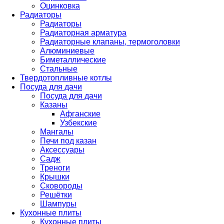
Оцинковка
Радиаторы
Радиаторы
Радиаторная арматура
Радиаторные клапаны, термоголовки
Алюминиевые
Биметаллические
Стальные
Твердотопливные котлы
Посуда для дачи
Посуда для дачи
Казаны
Афганские
Узбекские
Мангалы
Печи под казан
Аксессуары
Садж
Треноги
Крышки
Сковороды
Решётки
Шампуры
Кухонные плиты
Кухонные плиты