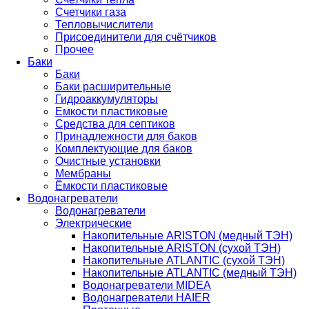
Счетчики газа
Тепловычислители
Присоединители для счётчиков
Прочее
Баки
Баки
Баки расширительные
Гидроаккумуляторы
Емкости пластиковые
Средства для септиков
Принадлежности для баков
Комплектующие для баков
Очистные установки
Мембраны
Ёмкости пластиковые
Водонагреватели
Водонагреватели
Электрические
Накопительные ARISTON (медный ТЭН)
Накопительные ARISTON (сухой ТЭН)
Накопительные ATLANTIC (сухой ТЭН)
Накопительные ATLANTIC (медный ТЭН)
Водонагреватели MIDEA
Водонагреватели HAIER