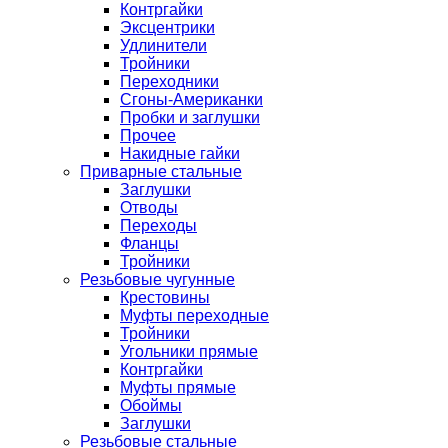
Контргайки
Эксцентрики
Удлинители
Тройники
Переходники
Сгоны-Американки
Пробки и заглушки
Прочее
Накидные гайки
Приварные стальные
Заглушки
Отводы
Переходы
Фланцы
Тройники
Резьбовые чугунные
Крестовины
Муфты переходные
Тройники
Угольники прямые
Контргайки
Муфты прямые
Обоймы
Заглушки
Резьбовые стальные