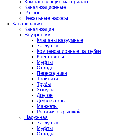
Комплектующие материалы
Канализационные
Разное
Фекальные насосы
Канализация
Канализация
Внутренняя
Клапаны вакуумные
Заглушки
Компенсационные патрубки
Крестовины
Муфты
Отводы
Переходники
Тройники
Трубы
Хомуты
Другое
Дефлекторы
Манжеты
Ревизия с крышкой
Наружная
Заглушки
Муфты
Отводы