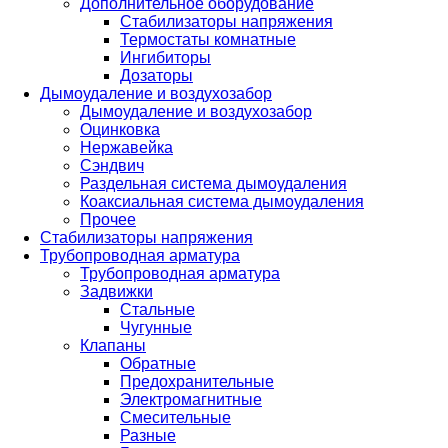
Дополнительное оборудование
Стабилизаторы напряжения
Термостаты комнатные
Ингибиторы
Дозаторы
Дымоудаление и воздухозабор
Дымоудаление и воздухозабор
Оцинковка
Нержавейка
Сэндвич
Раздельная система дымоудаления
Коаксиальная система дымоудаления
Прочее
Стабилизаторы напряжения
Трубопроводная арматура
Трубопроводная арматура
Задвижки
Стальные
Чугунные
Клапаны
Обратные
Предохранительные
Электромагнитные
Смесительные
Разные