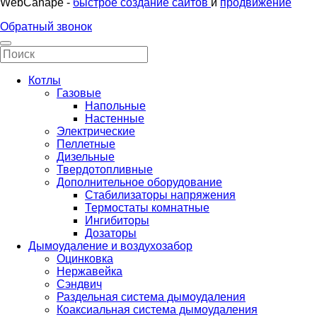
WebCanape -
быстрое создание сайтов
и
продвижение
Обратный звонок
Котлы
Газовые
Напольные
Настенные
Электрические
Пеллетные
Дизельные
Твердотопливные
Дополнительное оборудование
Стабилизаторы напряжения
Термостаты комнатные
Ингибиторы
Дозаторы
Дымоудаление и воздухозабор
Оцинковка
Нержавейка
Сэндвич
Раздельная система дымоудаления
Коаксиальная система дымоудаления