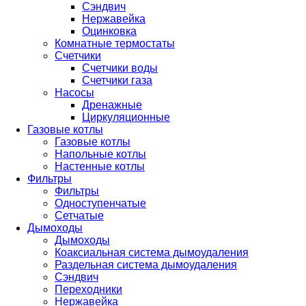
Сэндвич
Нержавейка
Оцинковка
Комнатные термостаты
Счетчики
Счетчики воды
Счетчики газа
Насосы
Дренажные
Циркуляционные
Газовые котлы
Газовые котлы
Напольные котлы
Настенные котлы
Фильтры
Фильтры
Одноступенчатые
Сетчатые
Дымоходы
Дымоходы
Коаксиальная система дымоудаления
Раздельная система дымоудаления
Сэндвич
Переходники
Нержавейка