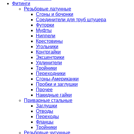
Фитинги
Резьбовые латунные
Сгоны и бочонки
Соединители для труб штуцера
Футорки
Муфты
Ниппели
Крестовины
Угольники
Контргайки
Эксцентрики
Удлинители
Тройники
Переходники
Сгоны-Американки
Пробки и заглушки
Прочее
Накидные гайки
Приварные стальные
Заглушки
Отводы
Переходы
Фланцы
Тройники
Резьбовые чугунные