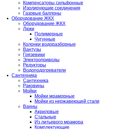
Компенсаторы сильфонные
Изолирующие соединения
Газовые баллоны
Оборудование ЖКХ
Оборудование ЖКХ
Люки
Полимерные
Чугунные
Колонки водоразборные
Вантузы
Грязевики
Электроприводы
Редукторы
Водоподогреватели
Сантехника
Сантехника
Раковины
Мойки
Мойки мраморные
Мойки из нержавеющей стали
Ванны
Акриловые
Стальные
Из литьевого мрамора
Комплектующие