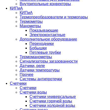
Внутрипольные конвекторы
КИПиА
КИПиА
Термопреобразователи и термопары
Термометры
Манометры
Показывающие
Электроконтактные
Дополнительное оборудование
Переходники
Бобышки
Петлевые трубки
Термоманометры
Сигнализаторы загазованности
Датчики, реле
Датчики температуры
Прочее
Системы антипротечки
Счетчики
Счетчики
Счетчики воды
Счетчики универсальные
Счетчики горячей воды
Счетчики холодной воды
Счетчики тепла