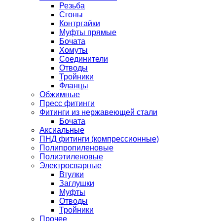
Резьба
Сгоны
Контргайки
Муфты прямые
Бочата
Хомуты
Соединители
Отводы
Тройники
Фланцы
Обжимные
Пресс фитинги
Фитинги из нержавеющей стали
Бочата
Аксиальные
ПНД фитинги (компрессионные)
Полипропиленовые
Полиэтиленовые
Электросварные
Втулки
Заглушки
Муфты
Отводы
Тройники
Прочее