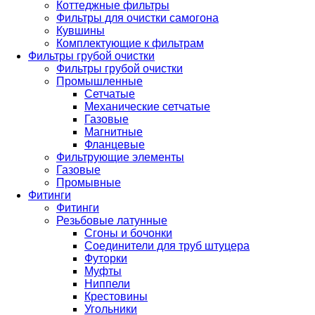
Коттеджные фильтры
Фильтры для очистки самогона
Кувшины
Комплектующие к фильтрам
Фильтры грубой очистки
Фильтры грубой очистки
Промышленные
Сетчатые
Механические сетчатые
Газовые
Магнитные
Фланцевые
Фильтрующие элементы
Газовые
Промывные
Фитинги
Фитинги
Резьбовые латунные
Сгоны и бочонки
Соединители для труб штуцера
Футорки
Муфты
Ниппели
Крестовины
Угольники