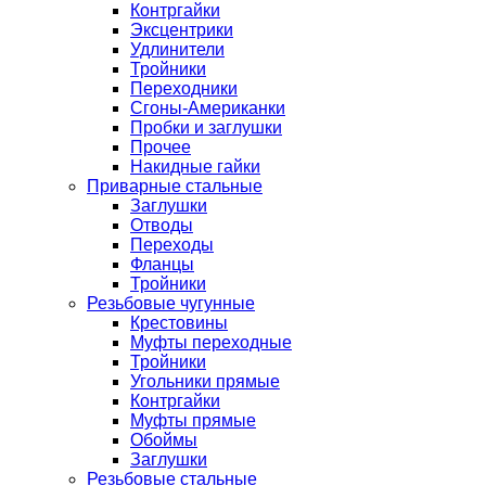
Контргайки
Эксцентрики
Удлинители
Тройники
Переходники
Сгоны-Американки
Пробки и заглушки
Прочее
Накидные гайки
Приварные стальные
Заглушки
Отводы
Переходы
Фланцы
Тройники
Резьбовые чугунные
Крестовины
Муфты переходные
Тройники
Угольники прямые
Контргайки
Муфты прямые
Обоймы
Заглушки
Резьбовые стальные