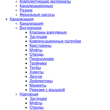
Комплектующие материалы
Канализационные
Разное
Фекальные насосы
Канализация
Канализация
Внутренняя
Клапаны вакуумные
Заглушки
Компенсационные патрубки
Крестовины
Муфты
Отводы
Переходники
Тройники
Трубы
Хомуты
Другое
Дефлекторы
Манжеты
Ревизия с крышкой
Наружная
Заглушки
Муфты
Отводы