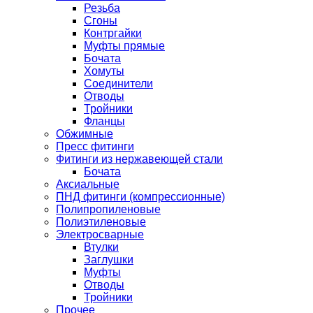
Резьба
Сгоны
Контргайки
Муфты прямые
Бочата
Хомуты
Соединители
Отводы
Тройники
Фланцы
Обжимные
Пресс фитинги
Фитинги из нержавеющей стали
Бочата
Аксиальные
ПНД фитинги (компрессионные)
Полипропиленовые
Полиэтиленовые
Электросварные
Втулки
Заглушки
Муфты
Отводы
Тройники
Прочее