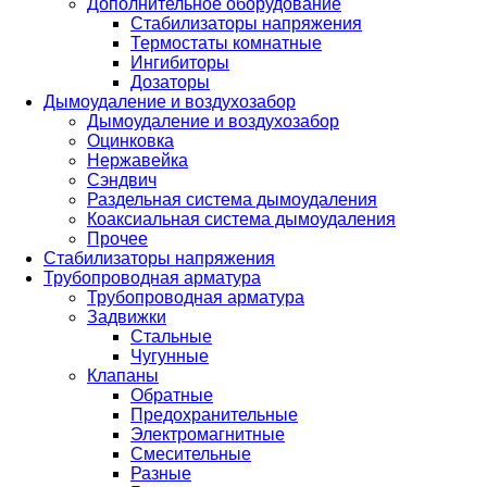
Дополнительное оборудование
Стабилизаторы напряжения
Термостаты комнатные
Ингибиторы
Дозаторы
Дымоудаление и воздухозабор
Дымоудаление и воздухозабор
Оцинковка
Нержавейка
Сэндвич
Раздельная система дымоудаления
Коаксиальная система дымоудаления
Прочее
Стабилизаторы напряжения
Трубопроводная арматура
Трубопроводная арматура
Задвижки
Стальные
Чугунные
Клапаны
Обратные
Предохранительные
Электромагнитные
Смесительные
Разные