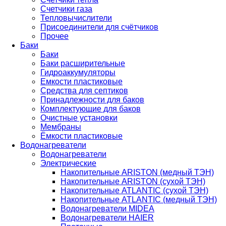
Счетчики газа
Тепловычислители
Присоединители для счётчиков
Прочее
Баки
Баки
Баки расширительные
Гидроаккумуляторы
Емкости пластиковые
Средства для септиков
Принадлежности для баков
Комплектующие для баков
Очистные установки
Мембраны
Ёмкости пластиковые
Водонагреватели
Водонагреватели
Электрические
Накопительные ARISTON (медный ТЭН)
Накопительные ARISTON (сухой ТЭН)
Накопительные ATLANTIC (сухой ТЭН)
Накопительные ATLANTIC (медный ТЭН)
Водонагреватели MIDEA
Водонагреватели HAIER