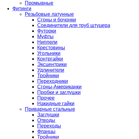
Промывные
Фитинги
Резьбовые латунные
Сгоны и бочонки
Соединители для труб штуцера
Футорки
Муфты
Ниппели
Крестовины
Угольники
Контргайки
Эксцентрики
Удлинители
Тройники
Переходники
Сгоны-Американки
Пробки и заглушки
Прочее
Накидные гайки
Приварные стальные
Заглушки
Отводы
Переходы
Фланцы
Тройники