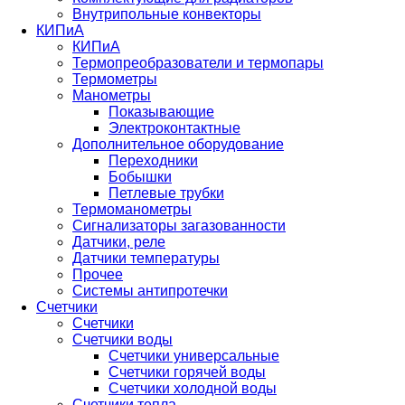
Внутрипольные конвекторы
КИПиА
КИПиА
Термопреобразователи и термопары
Термометры
Манометры
Показывающие
Электроконтактные
Дополнительное оборудование
Переходники
Бобышки
Петлевые трубки
Термоманометры
Сигнализаторы загазованности
Датчики, реле
Датчики температуры
Прочее
Системы антипротечки
Счетчики
Счетчики
Счетчики воды
Счетчики универсальные
Счетчики горячей воды
Счетчики холодной воды
Счетчики тепла