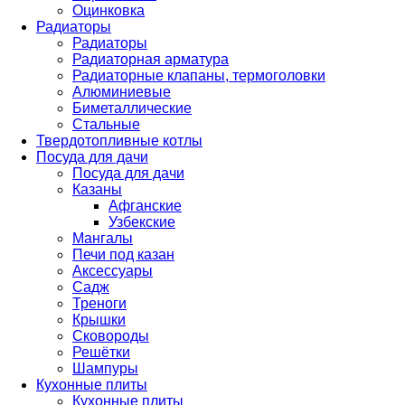
Оцинковка
Радиаторы
Радиаторы
Радиаторная арматура
Радиаторные клапаны, термоголовки
Алюминиевые
Биметаллические
Стальные
Твердотопливные котлы
Посуда для дачи
Посуда для дачи
Казаны
Афганские
Узбекские
Мангалы
Печи под казан
Аксессуары
Садж
Треноги
Крышки
Сковороды
Решётки
Шампуры
Кухонные плиты
Кухонные плиты