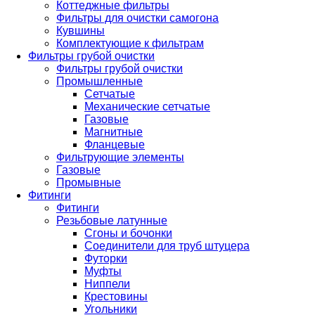
Коттеджные фильтры
Фильтры для очистки самогона
Кувшины
Комплектующие к фильтрам
Фильтры грубой очистки
Фильтры грубой очистки
Промышленные
Сетчатые
Механические сетчатые
Газовые
Магнитные
Фланцевые
Фильтрующие элементы
Газовые
Промывные
Фитинги
Фитинги
Резьбовые латунные
Сгоны и бочонки
Соединители для труб штуцера
Футорки
Муфты
Ниппели
Крестовины
Угольники