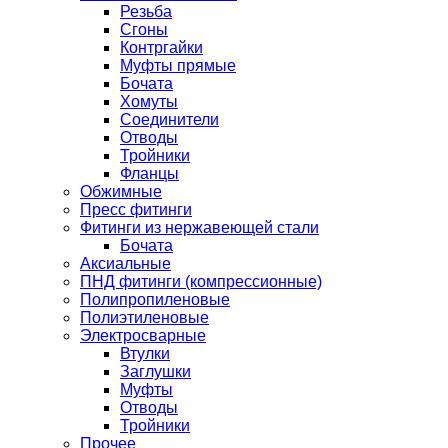
Резьба
Сгоны
Контргайки
Муфты прямые
Бочата
Хомуты
Соединители
Отводы
Тройники
Фланцы
Обжимные
Пресс фитинги
Фитинги из нержавеющей стали
Бочата
Аксиальные
ПНД фитинги (компрессионные)
Полипропиленовые
Полиэтиленовые
Электросварные
Втулки
Заглушки
Муфты
Отводы
Тройники
Прочее