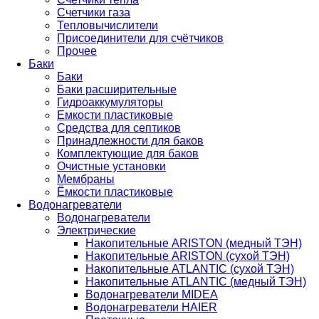
Счетчики газа
Тепловычислители
Присоединители для счётчиков
Прочее
Баки
Баки
Баки расширительные
Гидроаккумуляторы
Емкости пластиковые
Средства для септиков
Принадлежности для баков
Комплектующие для баков
Очистные установки
Мембраны
Ёмкости пластиковые
Водонагреватели
Водонагреватели
Электрические
Накопительные ARISTON (медный ТЭН)
Накопительные ARISTON (сухой ТЭН)
Накопительные ATLANTIC (сухой ТЭН)
Накопительные ATLANTIC (медный ТЭН)
Водонагреватели MIDEA
Водонагреватели HAIER