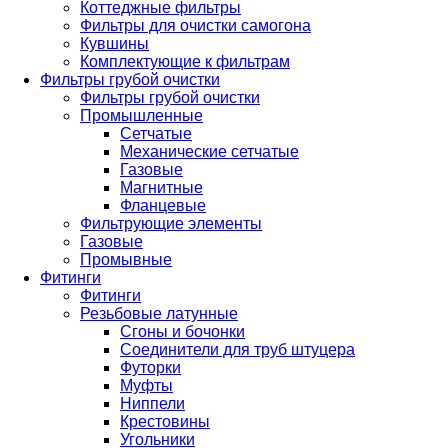
Коттеджные фильтры
Фильтры для очистки самогона
Кувшины
Комплектующие к фильтрам
Фильтры грубой очистки
Фильтры грубой очистки
Промышленные
Сетчатые
Механические сетчатые
Газовые
Магнитные
Фланцевые
Фильтрующие элементы
Газовые
Промывные
Фитинги
Фитинги
Резьбовые латунные
Сгоны и бочонки
Соединители для труб штуцера
Футорки
Муфты
Ниппели
Крестовины
Угольники