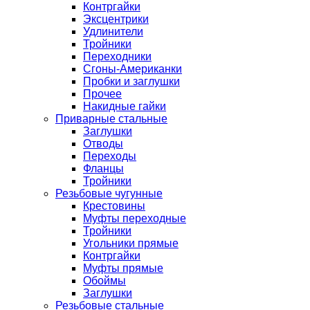
Контргайки
Эксцентрики
Удлинители
Тройники
Переходники
Сгоны-Американки
Пробки и заглушки
Прочее
Накидные гайки
Приварные стальные
Заглушки
Отводы
Переходы
Фланцы
Тройники
Резьбовые чугунные
Крестовины
Муфты переходные
Тройники
Угольники прямые
Контргайки
Муфты прямые
Обоймы
Заглушки
Резьбовые стальные