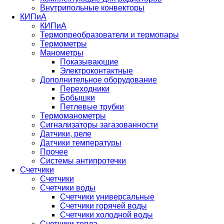
Внутрипольные конвекторы
КИПиА
КИПиА
Термопреобразователи и термопары
Термометры
Манометры
Показывающие
Электроконтактные
Дополнительное оборудование
Переходники
Бобышки
Петлевые трубки
Термоманометры
Сигнализаторы загазованности
Датчики, реле
Датчики температуры
Прочее
Системы антипротечки
Счетчики
Счетчики
Счетчики воды
Счетчики универсальные
Счетчики горячей воды
Счетчики холодной воды
Счетчики тепла