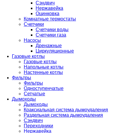
Сэндвич
Нержавейка
Оцинковка
Комнатные термостаты
Счетчики
Счетчики воды
Счетчики газа
Насосы
Дренажные
Циркуляционные
Газовые котлы
Газовые котлы
Напольные котлы
Настенные котлы
Фильтры
Фильтры
Одноступенчатые
Сетчатые
Дымоходы
Дымоходы
Коаксиальная система дымоудаления
Раздельная система дымоудаления
Сэндвич
Переходники
Нержавейка