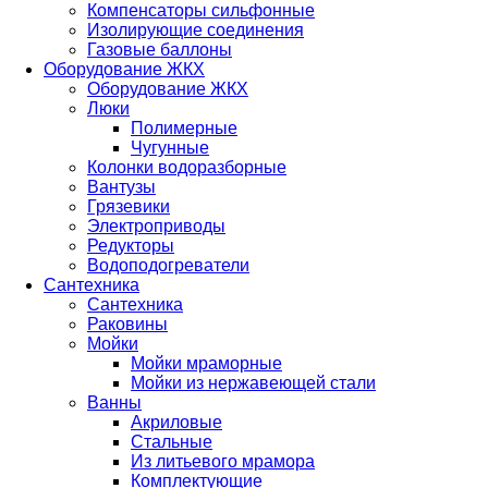
Компенсаторы сильфонные
Изолирующие соединения
Газовые баллоны
Оборудование ЖКХ
Оборудование ЖКХ
Люки
Полимерные
Чугунные
Колонки водоразборные
Вантузы
Грязевики
Электроприводы
Редукторы
Водоподогреватели
Сантехника
Сантехника
Раковины
Мойки
Мойки мраморные
Мойки из нержавеющей стали
Ванны
Акриловые
Стальные
Из литьевого мрамора
Комплектующие