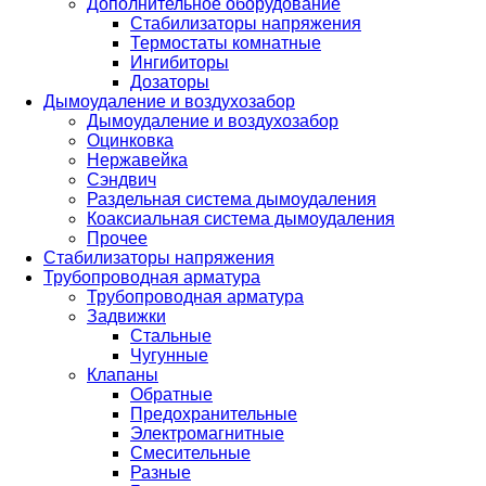
Дополнительное оборудование
Стабилизаторы напряжения
Термостаты комнатные
Ингибиторы
Дозаторы
Дымоудаление и воздухозабор
Дымоудаление и воздухозабор
Оцинковка
Нержавейка
Сэндвич
Раздельная система дымоудаления
Коаксиальная система дымоудаления
Прочее
Стабилизаторы напряжения
Трубопроводная арматура
Трубопроводная арматура
Задвижки
Стальные
Чугунные
Клапаны
Обратные
Предохранительные
Электромагнитные
Смесительные
Разные