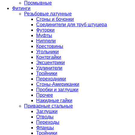
Промывные
Фитинги
Резьбовые латунные
Сгоны и бочонки
Соединители для труб штуцера
Футорки
Муфты
Ниппели
Крестовины
Угольники
Контргайки
Эксцентрики
Удлинители
Тройники
Переходники
Сгоны-Американки
Пробки и заглушки
Прочее
Накидные гайки
Приварные стальные
Заглушки
Отводы
Переходы
Фланцы
Тройники