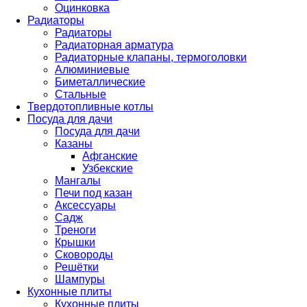
Оцинковка
Радиаторы
Радиаторы
Радиаторная арматура
Радиаторные клапаны, термоголовки
Алюминиевые
Биметаллические
Стальные
Твердотопливные котлы
Посуда для дачи
Посуда для дачи
Казаны
Афганские
Узбекские
Мангалы
Печи под казан
Аксессуары
Садж
Треноги
Крышки
Сковороды
Решётки
Шампуры
Кухонные плиты
Кухонные плиты