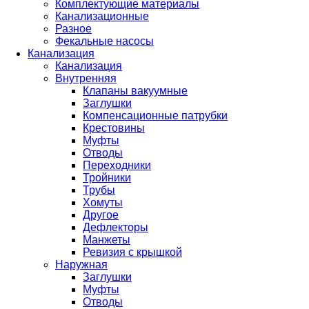
Комплектующие материалы
Канализационные
Разное
Фекальные насосы
Канализация
Канализация
Внутренняя
Клапаны вакуумные
Заглушки
Компенсационные патрубки
Крестовины
Муфты
Отводы
Переходники
Тройники
Трубы
Хомуты
Другое
Дефлекторы
Манжеты
Ревизия с крышкой
Наружная
Заглушки
Муфты
Отводы