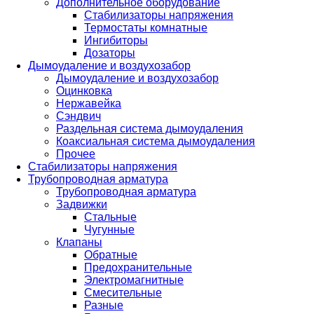
Дополнительное оборудование
Стабилизаторы напряжения
Термостаты комнатные
Ингибиторы
Дозаторы
Дымоудаление и воздухозабор
Дымоудаление и воздухозабор
Оцинковка
Нержавейка
Сэндвич
Раздельная система дымоудаления
Коаксиальная система дымоудаления
Прочее
Стабилизаторы напряжения
Трубопроводная арматура
Трубопроводная арматура
Задвижки
Стальные
Чугунные
Клапаны
Обратные
Предохранительные
Электромагнитные
Смесительные
Разные