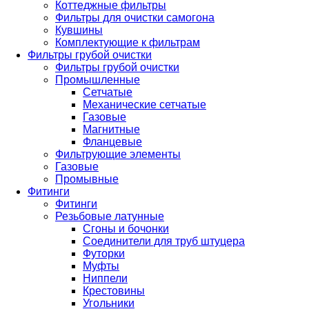
Коттеджные фильтры
Фильтры для очистки самогона
Кувшины
Комплектующие к фильтрам
Фильтры грубой очистки
Фильтры грубой очистки
Промышленные
Сетчатые
Механические сетчатые
Газовые
Магнитные
Фланцевые
Фильтрующие элементы
Газовые
Промывные
Фитинги
Фитинги
Резьбовые латунные
Сгоны и бочонки
Соединители для труб штуцера
Футорки
Муфты
Ниппели
Крестовины
Угольники