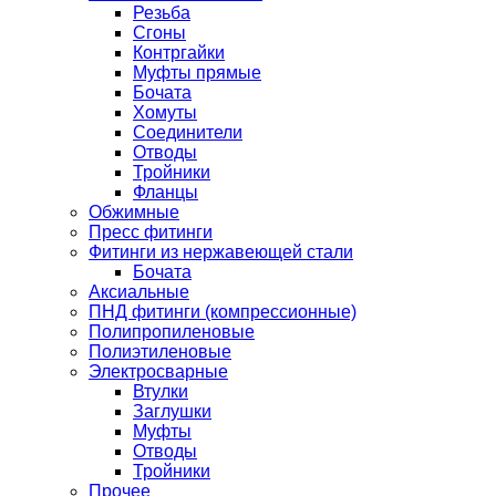
Резьба
Сгоны
Контргайки
Муфты прямые
Бочата
Хомуты
Соединители
Отводы
Тройники
Фланцы
Обжимные
Пресс фитинги
Фитинги из нержавеющей стали
Бочата
Аксиальные
ПНД фитинги (компрессионные)
Полипропиленовые
Полиэтиленовые
Электросварные
Втулки
Заглушки
Муфты
Отводы
Тройники
Прочее