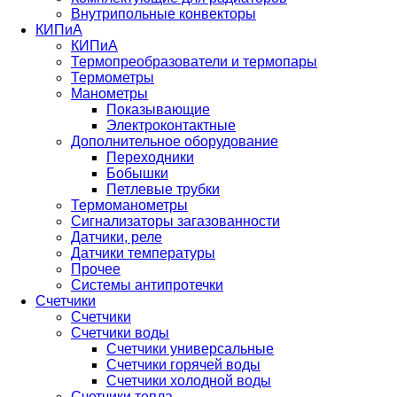
Внутрипольные конвекторы
КИПиА
КИПиА
Термопреобразователи и термопары
Термометры
Манометры
Показывающие
Электроконтактные
Дополнительное оборудование
Переходники
Бобышки
Петлевые трубки
Термоманометры
Сигнализаторы загазованности
Датчики, реле
Датчики температуры
Прочее
Системы антипротечки
Счетчики
Счетчики
Счетчики воды
Счетчики универсальные
Счетчики горячей воды
Счетчики холодной воды
Счетчики тепла