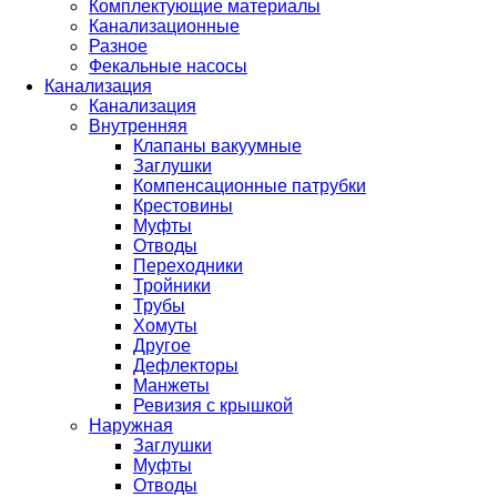
Комплектующие материалы
Канализационные
Разное
Фекальные насосы
Канализация
Канализация
Внутренняя
Клапаны вакуумные
Заглушки
Компенсационные патрубки
Крестовины
Муфты
Отводы
Переходники
Тройники
Трубы
Хомуты
Другое
Дефлекторы
Манжеты
Ревизия с крышкой
Наружная
Заглушки
Муфты
Отводы