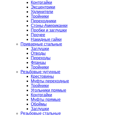
Контргайки
Эксцентрики
Удлинители
Тройники
Переходники
Сгоны-Американки
Пробки и заглушки
Прочее
Накидные гайки
Приварные стальные
Заглушки
Отводы
Переходы
Фланцы
Тройники
Резьбовые чугунные
Крестовины
Муфты переходные
Тройники
Угольники прямые
Контргайки
Муфты прямые
Обоймы
Заглушки
Резьбовые стальные