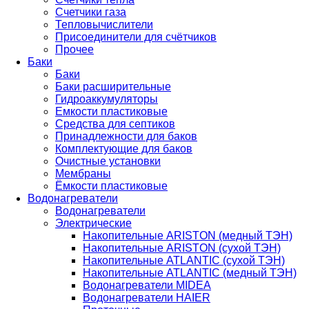
Счетчики газа
Тепловычислители
Присоединители для счётчиков
Прочее
Баки
Баки
Баки расширительные
Гидроаккумуляторы
Емкости пластиковые
Средства для септиков
Принадлежности для баков
Комплектующие для баков
Очистные установки
Мембраны
Ёмкости пластиковые
Водонагреватели
Водонагреватели
Электрические
Накопительные ARISTON (медный ТЭН)
Накопительные ARISTON (сухой ТЭН)
Накопительные ATLANTIC (сухой ТЭН)
Накопительные ATLANTIC (медный ТЭН)
Водонагреватели MIDEA
Водонагреватели HAIER