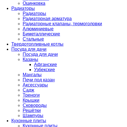
Оцинковка
Радиаторы
Радиаторы
Радиаторная арматура
Радиаторные клапаны, термоголовки
Алюминиевые
Биметаллические
Стальные
Твердотопливные котлы
Посуда для дачи
Посуда для дачи
Казаны
Афганские
Узбекские
Мангалы
Печи под казан
Аксессуары
Садж
Треноги
Крышки
Сковороды
Решётки
Шампуры
Кухонные плиты
Кухонные плиты