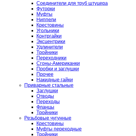
Соединители для труб штуцера
Футорки
Муфты
Ниппели
Крестовины
Угольники
Контргайки
Эксцентрики
Удлинители
Тройники
Переходники
Сгоны-Американки
Пробки и заглушки
Прочее
Накидные гайки
Приварные стальные
Заглушки
Отводы
Переходы
Фланцы
Тройники
Резьбовые чугунные
Крестовины
Муфты переходные
Тройники