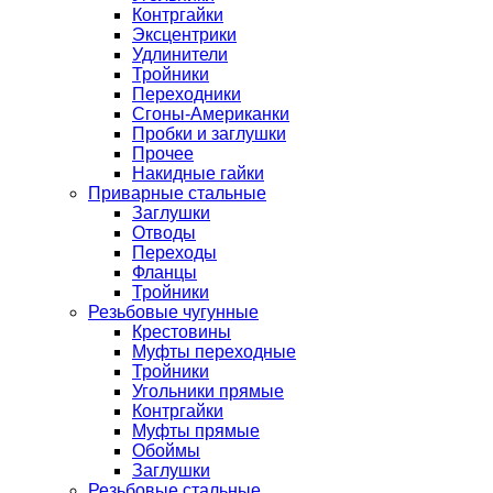
Контргайки
Эксцентрики
Удлинители
Тройники
Переходники
Сгоны-Американки
Пробки и заглушки
Прочее
Накидные гайки
Приварные стальные
Заглушки
Отводы
Переходы
Фланцы
Тройники
Резьбовые чугунные
Крестовины
Муфты переходные
Тройники
Угольники прямые
Контргайки
Муфты прямые
Обоймы
Заглушки
Резьбовые стальные