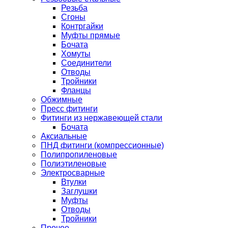
Резьба
Сгоны
Контргайки
Муфты прямые
Бочата
Хомуты
Соединители
Отводы
Тройники
Фланцы
Обжимные
Пресс фитинги
Фитинги из нержавеющей стали
Бочата
Аксиальные
ПНД фитинги (компрессионные)
Полипропиленовые
Полиэтиленовые
Электросварные
Втулки
Заглушки
Муфты
Отводы
Тройники
Прочее