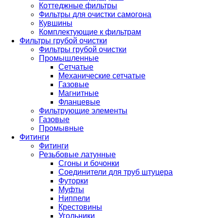
Коттеджные фильтры
Фильтры для очистки самогона
Кувшины
Комплектующие к фильтрам
Фильтры грубой очистки
Фильтры грубой очистки
Промышленные
Сетчатые
Механические сетчатые
Газовые
Магнитные
Фланцевые
Фильтрующие элементы
Газовые
Промывные
Фитинги
Фитинги
Резьбовые латунные
Сгоны и бочонки
Соединители для труб штуцера
Футорки
Муфты
Ниппели
Крестовины
Угольники