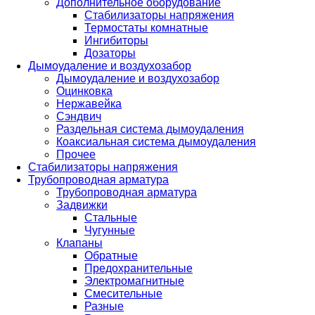
Дополнительное оборудование
Стабилизаторы напряжения
Термостаты комнатные
Ингибиторы
Дозаторы
Дымоудаление и воздухозабор
Дымоудаление и воздухозабор
Оцинковка
Нержавейка
Сэндвич
Раздельная система дымоудаления
Коаксиальная система дымоудаления
Прочее
Стабилизаторы напряжения
Трубопроводная арматура
Трубопроводная арматура
Задвижки
Стальные
Чугунные
Клапаны
Обратные
Предохранительные
Электромагнитные
Смесительные
Разные