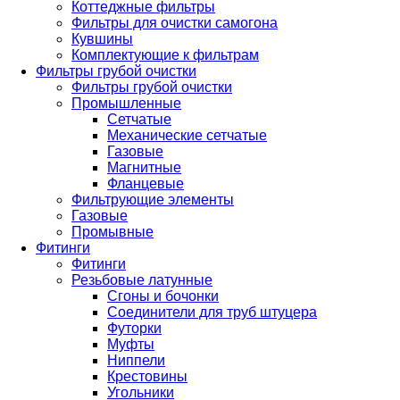
Коттеджные фильтры
Фильтры для очистки самогона
Кувшины
Комплектующие к фильтрам
Фильтры грубой очистки
Фильтры грубой очистки
Промышленные
Сетчатые
Механические сетчатые
Газовые
Магнитные
Фланцевые
Фильтрующие элементы
Газовые
Промывные
Фитинги
Фитинги
Резьбовые латунные
Сгоны и бочонки
Соединители для труб штуцера
Футорки
Муфты
Ниппели
Крестовины
Угольники