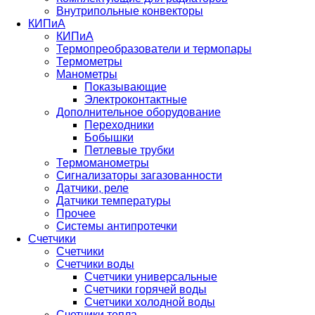
Внутрипольные конвекторы
КИПиА
КИПиА
Термопреобразователи и термопары
Термометры
Манометры
Показывающие
Электроконтактные
Дополнительное оборудование
Переходники
Бобышки
Петлевые трубки
Термоманометры
Сигнализаторы загазованности
Датчики, реле
Датчики температуры
Прочее
Системы антипротечки
Счетчики
Счетчики
Счетчики воды
Счетчики универсальные
Счетчики горячей воды
Счетчики холодной воды
Счетчики тепла