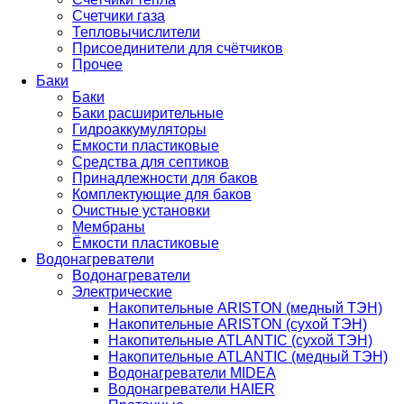
Счетчики газа
Тепловычислители
Присоединители для счётчиков
Прочее
Баки
Баки
Баки расширительные
Гидроаккумуляторы
Емкости пластиковые
Средства для септиков
Принадлежности для баков
Комплектующие для баков
Очистные установки
Мембраны
Ёмкости пластиковые
Водонагреватели
Водонагреватели
Электрические
Накопительные ARISTON (медный ТЭН)
Накопительные ARISTON (сухой ТЭН)
Накопительные ATLANTIC (сухой ТЭН)
Накопительные ATLANTIC (медный ТЭН)
Водонагреватели MIDEA
Водонагреватели HAIER