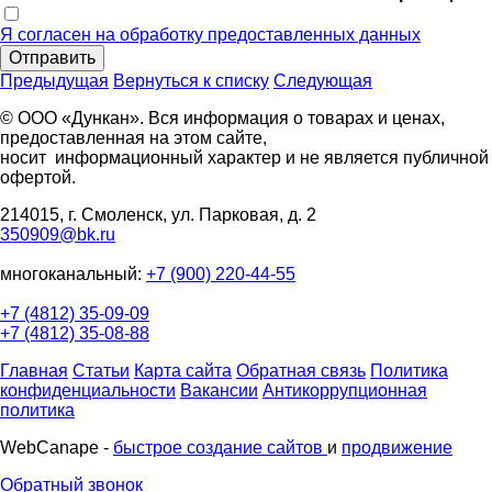
Я согласен на обработку предоставленных данных
Отправить
Предыдущая
Вернуться к списку
Следующая
© ООО «Дункан». Вся информация о товарах и ценах,
предоставленная на этом сайте,
носит информационный характер и не является публичной
офертой.
214015, г. Смоленск, ул. Парковая, д. 2
350909@bk.ru
многоканальный:
+7 (900) 220-44-55
+7 (4812) 35-09-09
+7 (4812) 35-08-88
Главная
Статьи
Карта сайта
Обратная связь
Политика
конфиденциальности
Вакансии
Антикоррупционная
политика
WebCanape -
быстрое создание сайтов
и
продвижение
Обратный звонок