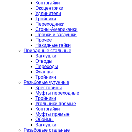
Контргайки
Эксцентрики
Удлинители
Тройники
Переходники
Сгоны-Американки
Пробки и заглушки
Прочее
Накидные гайки
Приварные стальные
Заглушки
Отводы
Переходы
Фланцы
Тройники
Резьбовые чугунные
Крестовины
Муфты переходные
Тройники
Угольники прямые
Контргайки
Муфты прямые
Обоймы
Заглушки
Резьбовые стальные