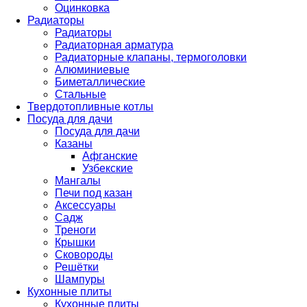
Оцинковка
Радиаторы
Радиаторы
Радиаторная арматура
Радиаторные клапаны, термоголовки
Алюминиевые
Биметаллические
Стальные
Твердотопливные котлы
Посуда для дачи
Посуда для дачи
Казаны
Афганские
Узбекские
Мангалы
Печи под казан
Аксессуары
Садж
Треноги
Крышки
Сковороды
Решётки
Шампуры
Кухонные плиты
Кухонные плиты