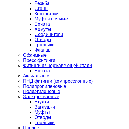
Резьба
Сгоны
Контргайки
Муфты прямые
Бочата
Хомуты
Соединители
Отводы
Тройники
Фланцы
Обжимные
Пресс фитинги
Фитинги из нержавеющей стали
Бочата
Аксиальные
ПНД фитинги (компрессионные)
Полипропиленовые
Полиэтиленовые
Электросварные
Втулки
Заглушки
Муфты
Отводы
Тройники
Прочее