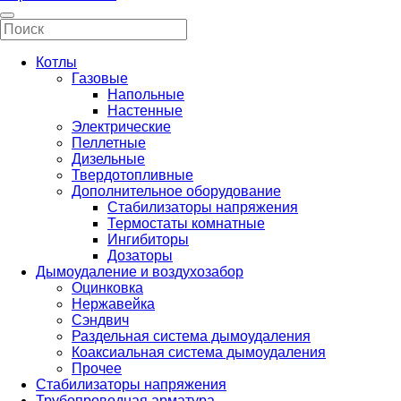
Котлы
Газовые
Напольные
Настенные
Электрические
Пеллетные
Дизельные
Твердотопливные
Дополнительное оборудование
Стабилизаторы напряжения
Термостаты комнатные
Ингибиторы
Дозаторы
Дымоудаление и воздухозабор
Оцинковка
Нержавейка
Сэндвич
Раздельная система дымоудаления
Коаксиальная система дымоудаления
Прочее
Стабилизаторы напряжения
Трубопроводная арматура