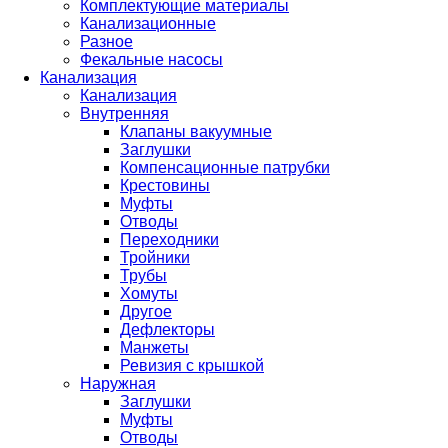
Комплектующие материалы
Канализационные
Разное
Фекальные насосы
Канализация
Канализация
Внутренняя
Клапаны вакуумные
Заглушки
Компенсационные патрубки
Крестовины
Муфты
Отводы
Переходники
Тройники
Трубы
Хомуты
Другое
Дефлекторы
Манжеты
Ревизия с крышкой
Наружная
Заглушки
Муфты
Отводы