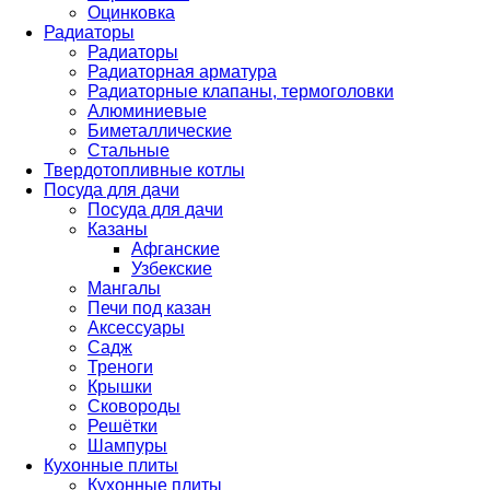
Оцинковка
Радиаторы
Радиаторы
Радиаторная арматура
Радиаторные клапаны, термоголовки
Алюминиевые
Биметаллические
Стальные
Твердотопливные котлы
Посуда для дачи
Посуда для дачи
Казаны
Афганские
Узбекские
Мангалы
Печи под казан
Аксессуары
Садж
Треноги
Крышки
Сковороды
Решётки
Шампуры
Кухонные плиты
Кухонные плиты