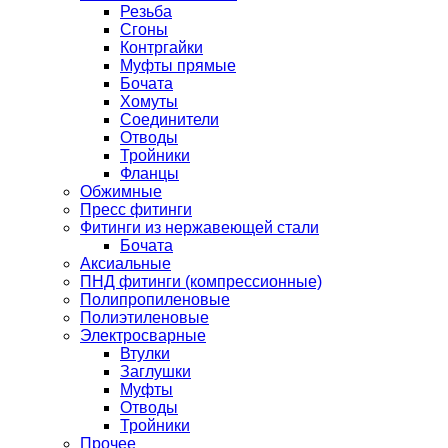
Резьба
Сгоны
Контргайки
Муфты прямые
Бочата
Хомуты
Соединители
Отводы
Тройники
Фланцы
Обжимные
Пресс фитинги
Фитинги из нержавеющей стали
Бочата
Аксиальные
ПНД фитинги (компрессионные)
Полипропиленовые
Полиэтиленовые
Электросварные
Втулки
Заглушки
Муфты
Отводы
Тройники
Прочее