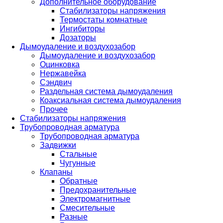
Дополнительное оборудование
Стабилизаторы напряжения
Термостаты комнатные
Ингибиторы
Дозаторы
Дымоудаление и воздухозабор
Дымоудаление и воздухозабор
Оцинковка
Нержавейка
Сэндвич
Раздельная система дымоудаления
Коаксиальная система дымоудаления
Прочее
Стабилизаторы напряжения
Трубопроводная арматура
Трубопроводная арматура
Задвижки
Стальные
Чугунные
Клапаны
Обратные
Предохранительные
Электромагнитные
Смесительные
Разные