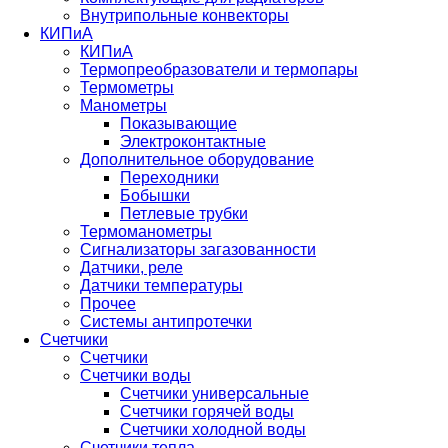
Внутрипольные конвекторы
КИПиА
КИПиА
Термопреобразователи и термопары
Термометры
Манометры
Показывающие
Электроконтактные
Дополнительное оборудование
Переходники
Бобышки
Петлевые трубки
Термоманометры
Сигнализаторы загазованности
Датчики, реле
Датчики температуры
Прочее
Системы антипротечки
Счетчики
Счетчики
Счетчики воды
Счетчики универсальные
Счетчики горячей воды
Счетчики холодной воды
Счетчики тепла