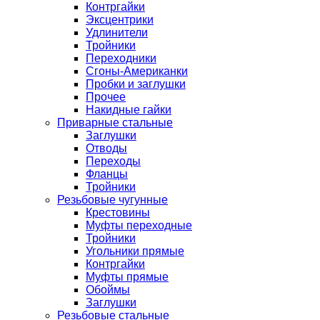
Контргайки
Эксцентрики
Удлинители
Тройники
Переходники
Сгоны-Американки
Пробки и заглушки
Прочее
Накидные гайки
Приварные стальные
Заглушки
Отводы
Переходы
Фланцы
Тройники
Резьбовые чугунные
Крестовины
Муфты переходные
Тройники
Угольники прямые
Контргайки
Муфты прямые
Обоймы
Заглушки
Резьбовые стальные