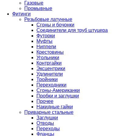
Газовые
Промывные
Фитинги
Резьбовые латунные
Сгоны и бочонки
Соединители для труб штуцера
Футорки
Муфты
Ниппели
Крестовины
Угольники
Контргайки
Эксцентрики
Удлинители
Тройники
Переходники
Сгоны-Американки
Пробки и заглушки
Прочее
Накидные гайки
Приварные стальные
Заглушки
Отводы
Переходы
Фланцы