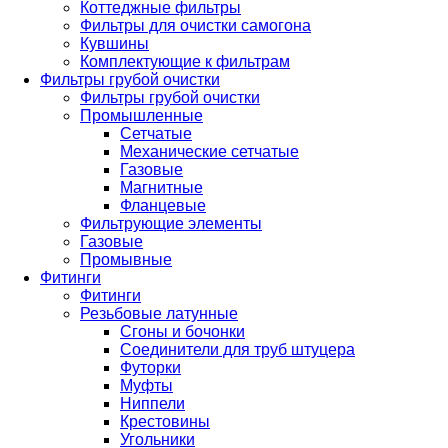
Коттеджные фильтры
Фильтры для очистки самогона
Кувшины
Комплектующие к фильтрам
Фильтры грубой очистки
Фильтры грубой очистки
Промышленные
Сетчатые
Механические сетчатые
Газовые
Магнитные
Фланцевые
Фильтрующие элементы
Газовые
Промывные
Фитинги
Фитинги
Резьбовые латунные
Сгоны и бочонки
Соединители для труб штуцера
Футорки
Муфты
Ниппели
Крестовины
Угольники