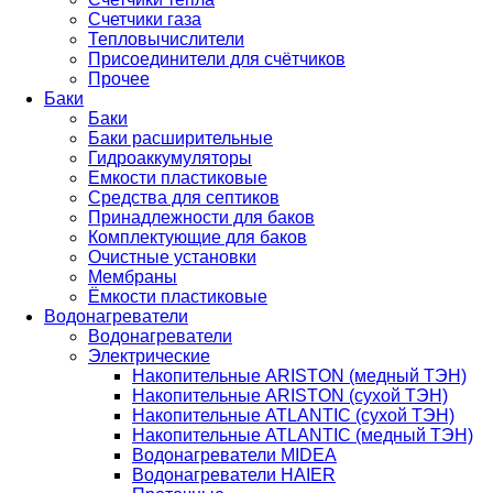
Счетчики газа
Тепловычислители
Присоединители для счётчиков
Прочее
Баки
Баки
Баки расширительные
Гидроаккумуляторы
Емкости пластиковые
Средства для септиков
Принадлежности для баков
Комплектующие для баков
Очистные установки
Мембраны
Ёмкости пластиковые
Водонагреватели
Водонагреватели
Электрические
Накопительные ARISTON (медный ТЭН)
Накопительные ARISTON (сухой ТЭН)
Накопительные ATLANTIC (сухой ТЭН)
Накопительные ATLANTIC (медный ТЭН)
Водонагреватели MIDEA
Водонагреватели HAIER