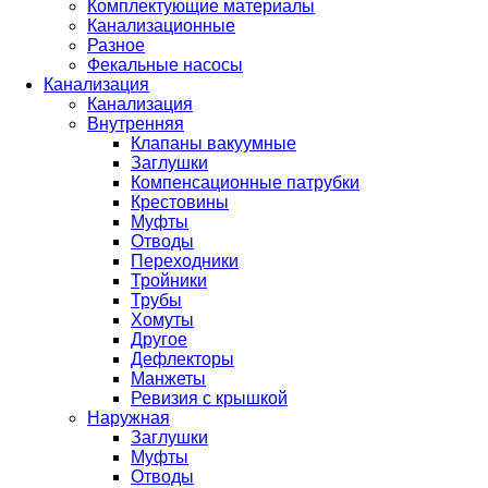
Комплектующие материалы
Канализационные
Разное
Фекальные насосы
Канализация
Канализация
Внутренняя
Клапаны вакуумные
Заглушки
Компенсационные патрубки
Крестовины
Муфты
Отводы
Переходники
Тройники
Трубы
Хомуты
Другое
Дефлекторы
Манжеты
Ревизия с крышкой
Наружная
Заглушки
Муфты
Отводы