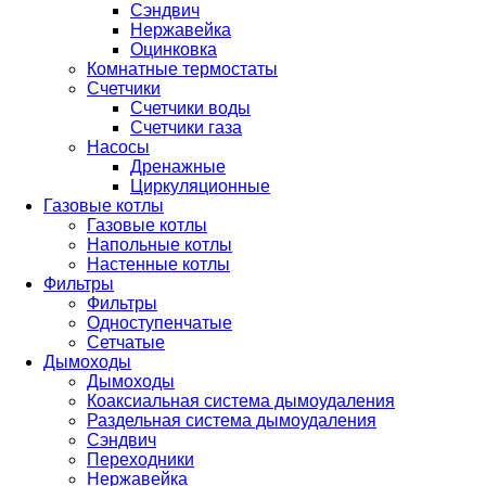
Сэндвич
Нержавейка
Оцинковка
Комнатные термостаты
Счетчики
Счетчики воды
Счетчики газа
Насосы
Дренажные
Циркуляционные
Газовые котлы
Газовые котлы
Напольные котлы
Настенные котлы
Фильтры
Фильтры
Одноступенчатые
Сетчатые
Дымоходы
Дымоходы
Коаксиальная система дымоудаления
Раздельная система дымоудаления
Сэндвич
Переходники
Нержавейка