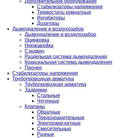
Дополнительное оборудование
Стабилизаторы напряжения
Термостаты комнатные
Ингибиторы
Дозаторы
Дымоудаление и воздухозабор
Дымоудаление и воздухозабор
Оцинковка
Нержавейка
Сэндвич
Раздельная система дымоудаления
Коаксиальная система дымоудаления
Прочее
Стабилизаторы напряжения
Трубопроводная арматура
Трубопроводная арматура
Задвижки
Стальные
Чугунные
Клапаны
Обратные
Предохранительные
Электромагнитные
Смесительные
Разные