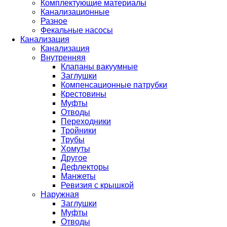
Комплектующие материалы
Канализационные
Разное
Фекальные насосы
Канализация
Канализация
Внутренняя
Клапаны вакуумные
Заглушки
Компенсационные патрубки
Крестовины
Муфты
Отводы
Переходники
Тройники
Трубы
Хомуты
Другое
Дефлекторы
Манжеты
Ревизия с крышкой
Наружная
Заглушки
Муфты
Отводы