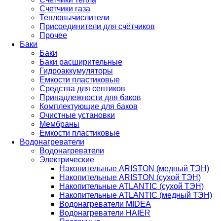
Счетчики газа
Тепловычислители
Присоединители для счётчиков
Прочее
Баки
Баки
Баки расширительные
Гидроаккумуляторы
Емкости пластиковые
Средства для септиков
Принадлежности для баков
Комплектующие для баков
Очистные установки
Мембраны
Ёмкости пластиковые
Водонагреватели
Водонагреватели
Электрические
Накопительные ARISTON (медный ТЭН)
Накопительные ARISTON (сухой ТЭН)
Накопительные ATLANTIC (сухой ТЭН)
Накопительные ATLANTIC (медный ТЭН)
Водонагреватели MIDEA
Водонагреватели HAIER