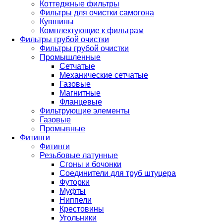
Коттеджные фильтры
Фильтры для очистки самогона
Кувшины
Комплектующие к фильтрам
Фильтры грубой очистки
Фильтры грубой очистки
Промышленные
Сетчатые
Механические сетчатые
Газовые
Магнитные
Фланцевые
Фильтрующие элементы
Газовые
Промывные
Фитинги
Фитинги
Резьбовые латунные
Сгоны и бочонки
Соединители для труб штуцера
Футорки
Муфты
Ниппели
Крестовины
Угольники