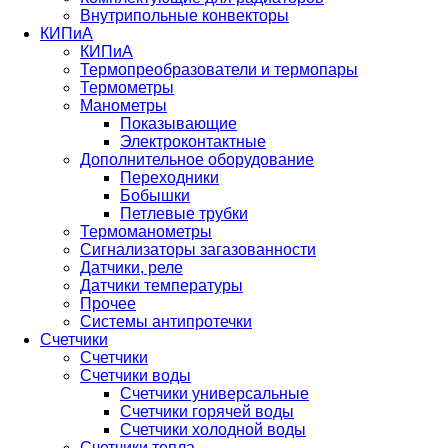
Внутрипольные конвекторы
КИПиА
КИПиА
Термопреобразователи и термопары
Термометры
Манометры
Показывающие
Электроконтактные
Дополнительное оборудование
Переходники
Бобышки
Петлевые трубки
Термоманометры
Сигнализаторы загазованности
Датчики, реле
Датчики температуры
Прочее
Системы антипротечки
Счетчики
Счетчики
Счетчики воды
Счетчики универсальные
Счетчики горячей воды
Счетчики холодной воды
Счетчики тепла