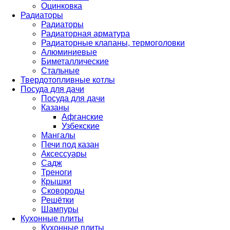
Оцинковка
Радиаторы
Радиаторы
Радиаторная арматура
Радиаторные клапаны, термоголовки
Алюминиевые
Биметаллические
Стальные
Твердотопливные котлы
Посуда для дачи
Посуда для дачи
Казаны
Афганские
Узбекские
Мангалы
Печи под казан
Аксессуары
Садж
Треноги
Крышки
Сковороды
Решётки
Шампуры
Кухонные плиты
Кухонные плиты