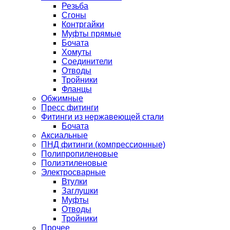
Резьба
Сгоны
Контргайки
Муфты прямые
Бочата
Хомуты
Соединители
Отводы
Тройники
Фланцы
Обжимные
Пресс фитинги
Фитинги из нержавеющей стали
Бочата
Аксиальные
ПНД фитинги (компрессионные)
Полипропиленовые
Полиэтиленовые
Электросварные
Втулки
Заглушки
Муфты
Отводы
Тройники
Прочее