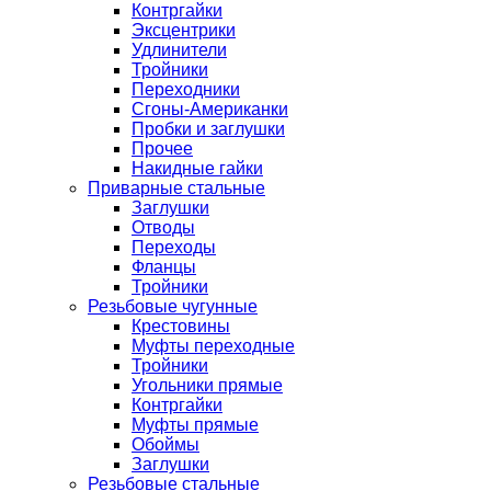
Контргайки
Эксцентрики
Удлинители
Тройники
Переходники
Сгоны-Американки
Пробки и заглушки
Прочее
Накидные гайки
Приварные стальные
Заглушки
Отводы
Переходы
Фланцы
Тройники
Резьбовые чугунные
Крестовины
Муфты переходные
Тройники
Угольники прямые
Контргайки
Муфты прямые
Обоймы
Заглушки
Резьбовые стальные