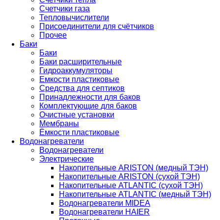
Счетчики газа
Тепловычислители
Присоединители для счётчиков
Прочее
Баки
Баки
Баки расширительные
Гидроаккумуляторы
Емкости пластиковые
Средства для септиков
Принадлежности для баков
Комплектующие для баков
Очистные установки
Мембраны
Ёмкости пластиковые
Водонагреватели
Водонагреватели
Электрические
Накопительные ARISTON (медный ТЭН)
Накопительные ARISTON (сухой ТЭН)
Накопительные ATLANTIC (сухой ТЭН)
Накопительные ATLANTIC (медный ТЭН)
Водонагреватели MIDEA
Водонагреватели HAIER