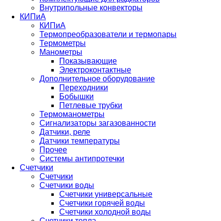
Внутрипольные конвекторы
КИПиА
КИПиА
Термопреобразователи и термопары
Термометры
Манометры
Показывающие
Электроконтактные
Дополнительное оборудование
Переходники
Бобышки
Петлевые трубки
Термоманометры
Сигнализаторы загазованности
Датчики, реле
Датчики температуры
Прочее
Системы антипротечки
Счетчики
Счетчики
Счетчики воды
Счетчики универсальные
Счетчики горячей воды
Счетчики холодной воды
Счетчики тепла