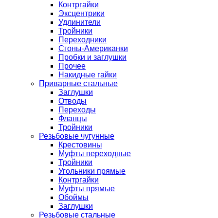
Контргайки
Эксцентрики
Удлинители
Тройники
Переходники
Сгоны-Американки
Пробки и заглушки
Прочее
Накидные гайки
Приварные стальные
Заглушки
Отводы
Переходы
Фланцы
Тройники
Резьбовые чугунные
Крестовины
Муфты переходные
Тройники
Угольники прямые
Контргайки
Муфты прямые
Обоймы
Заглушки
Резьбовые стальные