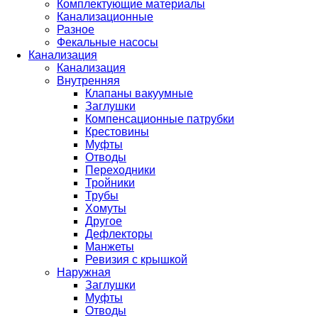
Комплектующие материалы
Канализационные
Разное
Фекальные насосы
Канализация
Канализация
Внутренняя
Клапаны вакуумные
Заглушки
Компенсационные патрубки
Крестовины
Муфты
Отводы
Переходники
Тройники
Трубы
Хомуты
Другое
Дефлекторы
Манжеты
Ревизия с крышкой
Наружная
Заглушки
Муфты
Отводы