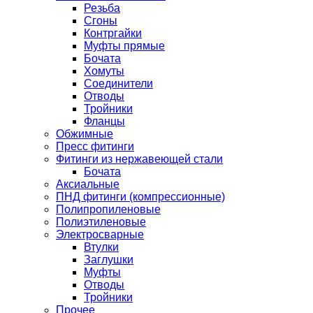
Резьба
Сгоны
Контргайки
Муфты прямые
Бочата
Хомуты
Соединители
Отводы
Тройники
Фланцы
Обжимные
Пресс фитинги
Фитинги из нержавеющей стали
Бочата
Аксиальные
ПНД фитинги (компрессионные)
Полипропиленовые
Полиэтиленовые
Электросварные
Втулки
Заглушки
Муфты
Отводы
Тройники
Прочее