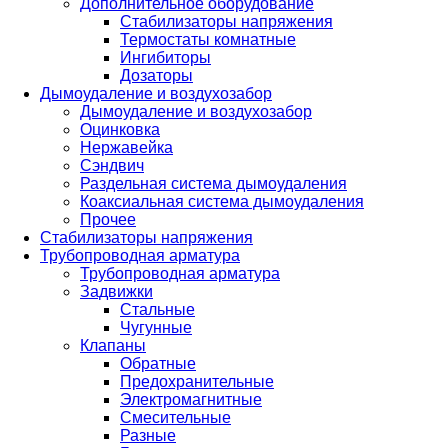
Дополнительное оборудование
Стабилизаторы напряжения
Термостаты комнатные
Ингибиторы
Дозаторы
Дымоудаление и воздухозабор
Дымоудаление и воздухозабор
Оцинковка
Нержавейка
Сэндвич
Раздельная система дымоудаления
Коаксиальная система дымоудаления
Прочее
Стабилизаторы напряжения
Трубопроводная арматура
Трубопроводная арматура
Задвижки
Стальные
Чугунные
Клапаны
Обратные
Предохранительные
Электромагнитные
Смесительные
Разные