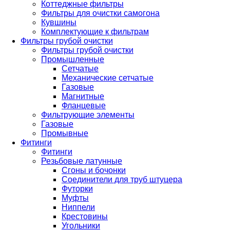
Коттеджные фильтры
Фильтры для очистки самогона
Кувшины
Комплектующие к фильтрам
Фильтры грубой очистки
Фильтры грубой очистки
Промышленные
Сетчатые
Механические сетчатые
Газовые
Магнитные
Фланцевые
Фильтрующие элементы
Газовые
Промывные
Фитинги
Фитинги
Резьбовые латунные
Сгоны и бочонки
Соединители для труб штуцера
Футорки
Муфты
Ниппели
Крестовины
Угольники