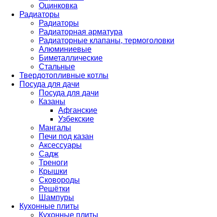
Оцинковка
Радиаторы
Радиаторы
Радиаторная арматура
Радиаторные клапаны, термоголовки
Алюминиевые
Биметаллические
Стальные
Твердотопливные котлы
Посуда для дачи
Посуда для дачи
Казаны
Афганские
Узбекские
Мангалы
Печи под казан
Аксессуары
Садж
Треноги
Крышки
Сковороды
Решётки
Шампуры
Кухонные плиты
Кухонные плиты