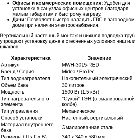
Офисы и коммерческие помещения:
Удобен для
установки в санузлах офисных центров благодаря
малым габаритам и быстрому нагреву.
Дачи:
Позволяет быстро наладить ГВС в загородном
доме при наличии электроснабжения.
Вертикальный настенный монтаж и нижняя подводка труб
упрощают установку даже в стесненных условиях ниш или
шкафов.
Характеристика
Значение
Артикул
MWH-3015-RED
Бренд / Серия
Midea / ProTec
Тип водонагревателя
Накопительный электрический
Объем бака
30 литров
Мощность
1500 Вт (1.5 кВт)
Тип нагревательного
"Сухой" ТЭН (в эмалированной
элемента
колбе)
Тип управления
Механическое
Способ установки
Настенный, вертикальный
Материал внутреннего
Эмалированная сталь
бака
Размеры (Ш х Г х В)
340 x 340 x 580 мм